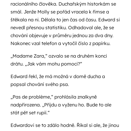
racionálního člověka. Duchařským historkám se
smál. Jenže Molly se pořád vracela k římse a
štěkala na ni. Dělala to jen čas od času. Edward si
nevedl přesnou statistiku. Odhadoval ale, že se
chování objevuje v průměru jednou za dva dny.
Nakonec vzal telefon a vytočil číslo z papírku.
„Madame Zara,“ ozvalo se na druhém konci
drátu. „Jak vám mohu pomoci?“
Edward řekl, že má možná v domě ducha a
popsal chování svého psa.
„Pas de problème,“ prohlásila znalkyně
nadpřirozena. „Přijdu a vyženu ho. Bude to ale
stát pět set rupií.“
Edwardovi se to zdálo hodně. Říkal si ale, že jinou