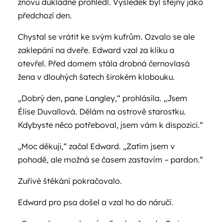
znovu důkladně prohlédl. Výsledek byl stejný jako
předchozí den.
Chystal se vrátit ke svým kufrům. Ozvalo se ale
zaklepání na dveře. Edward vzal za kliku a
otevřel. Před domem stála drobná černovlasá
žena v dlouhých šatech širokém klobouku.
„Dobrý den, pane Langley,“ prohlásila. „Jsem
Élise Duvallová. Dělám na ostrově starostku.
Kdybyste něco potřeboval, jsem vám k dispozici.“
„Moc děkuji,“ začal Edward. „Zatím jsem v
pohodě, ale možná se časem zastavím – pardon.“
Zuřivé štěkání pokračovalo.
Edward pro psa došel a vzal ho do náručí.