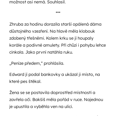
možnost asi nemá. Souhlasil.
***
Zhruba za hodinu dorazila starší opálená dáma
důstojného vzezření. Na hlavě měla klobouk
zdobený třešněmi. Kolem krku se jí houpaly
korále a podivné amulety. Při chůzi i pohybu lehce
cinkala. Jako první natáhla ruku.
„Peníze předem,“ prohlásila.
Edward jí podal bankovky a ukázal ji místo, na
které pes štěkal.
Žena se se postavila doprostřed místnosti a
zavřela oči. Bakšiš měla pořád v ruce. Najednou
je upustila a vyběhla ven na ulici.