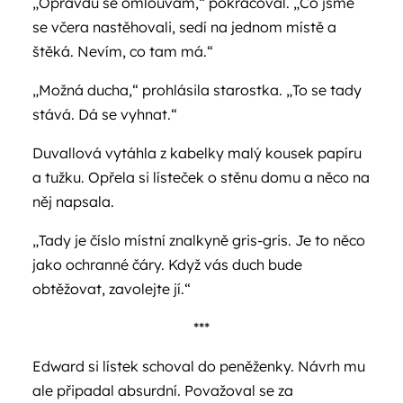
„Opravdu se omlouvám,“ pokračoval. „Co jsme
se včera nastěhovali, sedí na jednom místě a
štěká. Nevím, co tam má.“
„Možná ducha,“ prohlásila starostka. „To se tady
stává. Dá se vyhnat.“
Duvallová vytáhla z kabelky malý kousek papíru
a tužku. Opřela si lísteček o stěnu domu a něco na
něj napsala.
„Tady je číslo místní znalkyně gris-gris. Je to něco
jako ochranné čáry. Když vás duch bude
obtěžovat, zavolejte jí.“
***
Edward si lístek schoval do peněženky. Návrh mu
ale připadal absurdní. Považoval se za