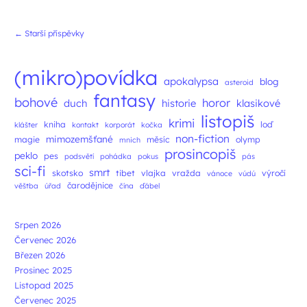
Navigace příspěvků
←
Starší příspěvky
(mikro)povídka
apokalypsa
blog
asteroid
fantasy
bohové
horor
duch
historie
klasikové
listopiš
krimi
kniha
loď
klášter
kontakt
korporát
kočka
non-fiction
mimozemšťané
magie
měsíc
olymp
mnich
prosincopiš
peklo
pes
podsvětí
pohádka
pokus
pás
sci-fi
smrt
skotsko
tibet
vlajka
vražda
výročí
vánoce
vúdú
čarodějnice
věštba
úřad
čína
ďábel
Srpen 2026
Červenec 2026
Březen 2026
Prosinec 2025
Listopad 2025
Červenec 2025