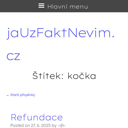
Přejít
Hlavní menu
na
obsah
jaUzFaktNevim.
cz
Štítek:
kočka
←
Starší příspěvky
Navigace příspěvků
Refundace
Posted on
27. 6. 2025
by
-rjh-