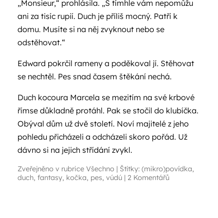
„Monsieur,“ prohlásila. „S tímhle vám nepomůžu
ani za tisíc rupií. Duch je příliš mocný. Patří k
domu. Musíte si na něj zvyknout nebo se
odstěhovat.“
Edward pokrčil rameny a poděkoval jí. Stěhovat
se nechtěl. Pes snad časem štěkání nechá.
Duch kocoura Marcela se mezitím na své krbové
římse důkladně protáhl. Pak se stočil do klubíčka.
Obýval dům už dvě století. Noví majitelé z jeho
pohledu přicházeli a odcházeli skoro pořád. Už
dávno si na jejich střídání zvykl.
Zveřejněno v rubrice
Všechno
|
Štítky:
(mikro)povídka
,
duch
,
fantasy
,
kočka
,
pes
,
vúdú
|
2 Komentářů