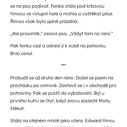
se na psa podívat. Fenka stála pod krbovou
římsou ve vstupní hale a mohla si vyštěkat plíce.
Římsa však byla úplně prázdná.
„Ale prosimtě,“ oslovil psa. „Vždyť tam nic není.“
Pak fenku vzal a odnesl ji k sobě na pohovku.
Brzo usnul.
***
Probudil se až druhý den ráno. Došel se psem na
procházku po ostrově. Zastavil se i v obchodě pro
potraviny. Pak se pustil do vybalování. Byl u
prvního kufru ze čtyř, když znovu zaslechl Molly
štěkat.
Stála na stejném místě jako včera. Edward římsu