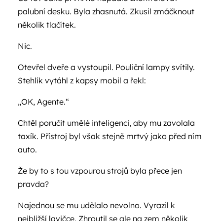
palubní desku. Byla zhasnutá. Zkusil zmáčknout
několik tlačítek.
Nic.
Otevřel dveře a vystoupil. Pouliční lampy svítily.
Stehlík vytáhl z kapsy mobil a řekl:
„OK, Agente.“
Chtěl poručit umělé inteligenci, aby mu zavolala
taxík. Přístroj byl však stejně mrtvý jako před ním
auto.
Že by to s tou vzpourou strojů byla přece jen
pravda?
Najednou se mu udělalo nevolno. Vyrazil k
nejbližší lavičce. Zhroutil se ale na zem několik