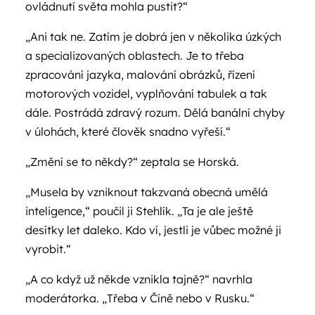
ovládnutí světa mohla pustit?“
„Ani tak ne. Zatím je dobrá jen v několika úzkých
a specializovaných oblastech. Je to třeba
zpracování jazyka, malování obrázků, řízení
motorových vozidel, vyplňování tabulek a tak
dále. Postrádá zdravý rozum. Dělá banální chyby
v úlohách, které člověk snadno vyřeší.“
„Změní se to někdy?“ zeptala se Horská.
„Musela by vzniknout takzvaná obecná umělá
inteligence,“ poučil ji Stehlík. „Ta je ale ještě
desítky let daleko. Kdo ví, jestli je vůbec možné ji
vyrobit.“
„A co když už někde vznikla tajně?“ navrhla
moderátorka. „Třeba v Číně nebo v Rusku.“