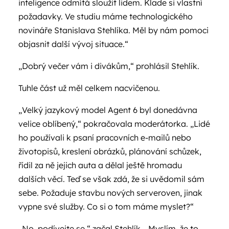
inteligence odmítá sloužit lidem. Klade si vlastní
požadavky. Ve studiu máme technologického
novináře Stanislava Stehlíka. Měl by nám pomoci
objasnit další vývoj situace.“
„Dobrý večer vám i divákům,“ prohlásil Stehlík.
Tuhle část už měl celkem nacvičenou.
„Velký jazykový model Agent 6 byl donedávna
velice oblíbený,“ pokračovala moderátorka. „Lidé
ho používali k psaní pracovních e-mailů nebo
životopisů, kreslení obrázků, plánování schůzek,
řídil za ně jejich auta a dělal ještě hromadu
dalších věcí. Teď se však zdá, že si uvědomil sám
sebe. Požaduje stavbu nových serveroven, jinak
vypne své služby. Co si o tom máme myslet?“
„No, podívejte se,“ začal Stehlík. „Myslím, že to