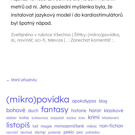
metrů od ní. Jeho poslední myšlenka byla, že
instalovat jazykový model i do kardiostimulátorů
byl špatný nápad.
Zveřejněno v rubrice
Všechno
|
Štítky:
(mikro)povídka
,
ai
,
novinář
,
sci-fi
,
televize
|
. : Zanechat komentář : .
Navigace příspěvků
←
Starší příspěvky
(mikro)povídka
apokalypsa
blog
fantasy
bohové
horor
duch
historie
klasikové
krimi
kniha
klášter
knihovnice
korporát
kočka
krev
křesťanství
listopiš
non-fiction
mimozemšťané
loď
magie
měsíc
peklo
olymp
pes
novinář
obchod
pašerák
pohádka