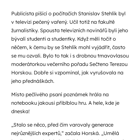
Publicista píšící o počítačích Stanislav Stehlík byl
v televizi pečený vařený. Učil totiž na fakultě
žurnalistiky. Spousta televizních novinářů byli jeho
bývalí studenti a studentky. Když měli točit o
něčem, k čemu by se Stehlík mohl vyjádřit, často
se mu ozvali. Bylo to tak i s drobnou tmavovlasou
moderátorkou večerního pořadu Sečteno Terezou
Horskou. Dobře si vzpomínal, jak vyrušovala na
jeho přednáškách.
Místo pečlivého psaní poznámek hrála na
notebooku jakousi přiblblou hru. A hele, kde je
dneska!
„Stalo se něco, před čím varovaly generace
nejrůznějších expertů,“ začala Horská. „Umělá