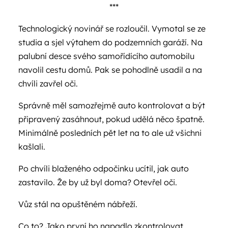
***
Technologický novinář se rozloučil. Vymotal se ze
studia a sjel výtahem do podzemních garáží. Na
palubní desce svého samořídícího automobilu
navolil cestu domů. Pak se pohodlně usadil a na
chvíli zavřel oči.
Správně měl samozřejmě auto kontrolovat a být
připravený zasáhnout, pokud udělá něco špatně.
Minimálně posledních pět let na to ale už všichni
kašlali.
Po chvíli blaženého odpočinku ucítil, jak auto
zastavilo. Že by už byl doma? Otevřel oči.
Vůz stál na opuštěném nábřeží.
Co to? Jako první ho napadlo zkontrolovat