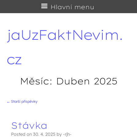
Přejít
Hlavní menu
na
obsah
jaUzFaktNevim.
cz
Měsíc:
Duben 2025
←
Starší příspěvky
Navigace příspěvků
Stávka
Posted on
30. 4. 2025
by
-rjh-