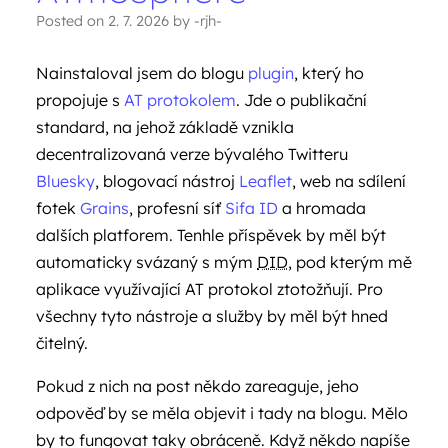
Posted on
2. 7. 2026
by
-rjh-
Nainstaloval jsem do blogu
plugin
, který ho
propojuje s
AT protokolem
. Jde o publikační
standard, na jehož základě vznikla
decentralizovaná verze bývalého Twitteru
Bluesky
, blogovací nástroj
Leaflet
, web na sdílení
fotek
Grains
, profesní síť
Sifa ID
a hromada
dalších platforem. Tenhle příspěvek by měl být
automaticky svázaný s mým
DID
, pod kterým mě
aplikace využívající AT protokol ztotožňují. Pro
všechny tyto nástroje a služby by měl být hned
čitelný.
Pokud z nich na post někdo zareaguje, jeho
odpověď by se měla objevit i tady na blogu. Mělo
by to fungovat taky obráceně. Když někdo napíše