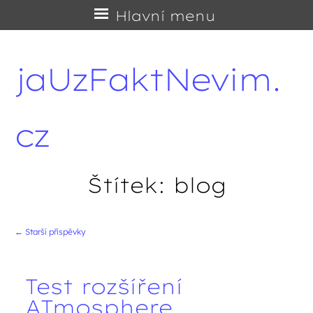
Přejít
Hlavní menu
na
obsah
jaUzFaktNevim.
cz
Štítek:
blog
←
Starší příspěvky
Navigace příspěvků
Test rozšíření
ATmosphere