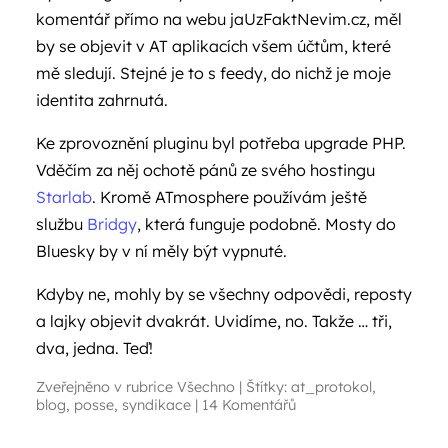
komentář přímo na webu jaUzFaktNevim.cz, měl
by se objevit v AT aplikacích všem účtům, které
mě sledují. Stejné je to s feedy, do nichž je moje
identita zahrnutá.
Ke zprovoznění pluginu byl potřeba upgrade PHP.
Vděčím za něj ochotě pánů ze svého hostingu
Starlab
. Kromě ATmosphere používám ještě
službu
Bridgy
, která funguje podobně. Mosty do
Bluesky by v ní měly být vypnuté.
Kdyby ne, mohly by se všechny odpovědi, reposty
a lajky objevit dvakrát. Uvidíme, no. Takže … tři,
dva, jedna. Teď!
Zveřejněno v rubrice
Všechno
|
Štítky:
at_protokol
,
blog
,
posse
,
syndikace
|
14 Komentářů