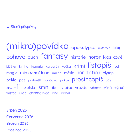
Navigace příspěvků
←
Starší příspěvky
(mikro)povídka
apokalypsa
blog
asteroid
fantasy
bohové
horor
duch
historie
klasikové
listopiš
krimi
kniha
loď
klášter
kontakt
korporát
kočka
non-fiction
mimozemšťané
magie
měsíc
olymp
mnich
prosincopiš
peklo
pes
podsvětí
pohádka
pokus
pás
sci-fi
smrt
skotsko
tibet
vlajka
vražda
výročí
vánoce
vúdú
čarodějnice
věštba
úřad
čína
ďábel
Srpen 2026
Červenec 2026
Březen 2026
Prosinec 2025