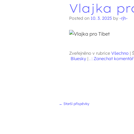
Vlajka pr
Posted on
10. 3. 2025
by
-rjh-
Zveřejněno v rubrice
Všechno
|
Š
Bluesky
|
. : Zanechat komentář :
Navigace přís
←
Starší příspěvky