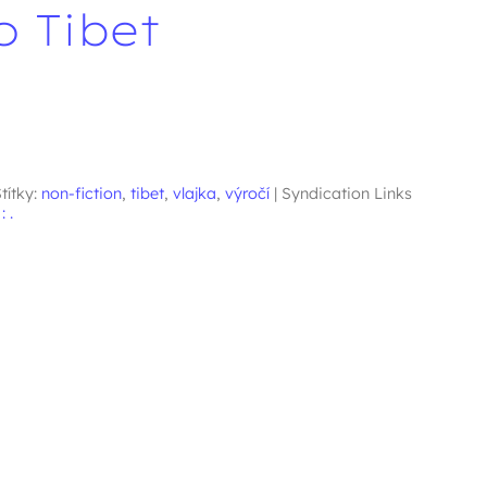
o Tibet
títky:
non-fiction
,
tibet
,
vlajka
,
výročí
|
Syndication Links
 .
pěvků