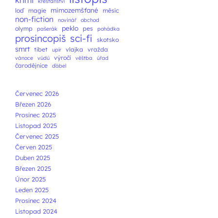
křesťanství
mimozemšťané
loď
magie
měsíc
non-fiction
novinář
obchod
peklo
olymp
pes
pašerák
pohádka
prosincopiš
sci-fi
skotsko
smrt
tibet
vlajka
vražda
upír
výročí
vánoce
vúdú
věštba
úřad
čarodějnice
ďábel
Červenec 2026
Březen 2026
Prosinec 2025
Listopad 2025
Červenec 2025
Červen 2025
Duben 2025
Březen 2025
Únor 2025
Leden 2025
Prosinec 2024
Listopad 2024