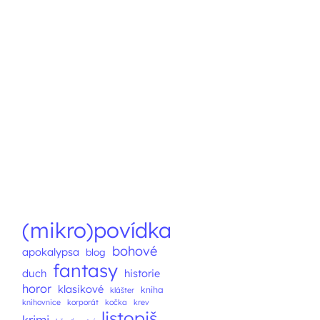
(mikro)povídka
bohové
apokalypsa
blog
fantasy
duch
historie
horor
klasikové
kniha
klášter
knihovnice
korporát
kočka
krev
listopiš
krimi