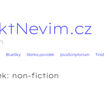
ktNevim.cz
m
BlueSky
Sbírka povídek
javaScriptorium
Tiráž
ek:
non-fiction
pěvků