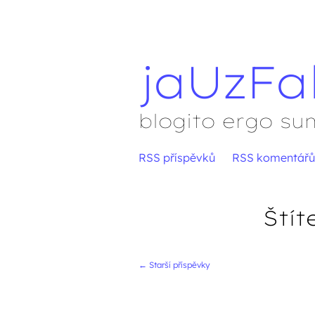
jaUzFa
blogito ergo su
Přejít
RSS příspěvků
RSS komentářů
Hlavní menu
na
obsah
Štít
←
Starší příspěvky
Navigace přís