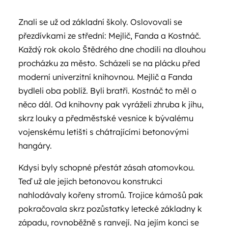
Znali se už od základní školy. Oslovovali se
přezdívkami ze střední: Mejlič, Fanda a Kostnáč.
Každý rok okolo Štědrého dne chodili na dlouhou
procházku za město. Scházeli se na plácku před
moderní univerzitní knihovnou. Mejlič a Fanda
bydleli oba poblíž. Byli bratři. Kostnáč to měl o
něco dál. Od knihovny pak vyráželi zhruba k jihu,
skrz louky a předměstské vesnice k bývalému
vojenskému letišti s chátrajícími betonovými
hangáry.
Kdysi byly schopné přestát zásah atomovkou.
Teď už ale jejich betonovou konstrukci
nahlodávaly kořeny stromů. Trojice kámošů pak
pokračovala skrz pozůstatky letecké základny k
západu, rovnoběžně s ranvejí. Na jejím konci se