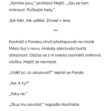
„Tamhle jsou,“ prohlásil Mejlič. „Jdu se tam
mrknout. Počkejte tady.“
Jak řekl, tak udělal. Zmizel v lese.
***
Kostnáč s Fandou chvíli přešlapovali na místě.
Měsíc byl v novu. Hvězdy zakrývala hustá
oblačnost. Občas se z ní snesla osamělá sněhová
vločka. Mejlič se nevracel.
„Viděl jsi, co ukazoval?“ zeptal se Fanda.
„Ne. A ty?“
„Taky ne.“
„Zkus mu zavolat,“ napadlo Kostnáče.