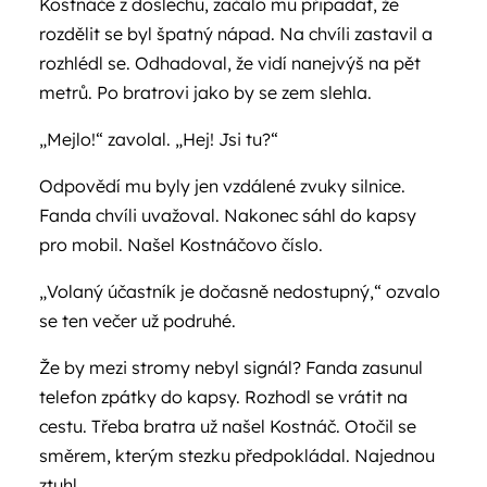
Kostnáče z doslechu, začalo mu připadat, že
rozdělit se byl špatný nápad. Na chvíli zastavil a
rozhlédl se. Odhadoval, že vidí nanejvýš na pět
metrů. Po bratrovi jako by se zem slehla.
„Mejlo!“ zavolal. „Hej! Jsi tu?“
Odpovědí mu byly jen vzdálené zvuky silnice.
Fanda chvíli uvažoval. Nakonec sáhl do kapsy
pro mobil. Našel Kostnáčovo číslo.
„Volaný účastník je dočasně nedostupný,“ ozvalo
se ten večer už podruhé.
Že by mezi stromy nebyl signál? Fanda zasunul
telefon zpátky do kapsy. Rozhodl se vrátit na
cestu. Třeba bratra už našel Kostnáč. Otočil se
směrem, kterým stezku předpokládal. Najednou
ztuhl.