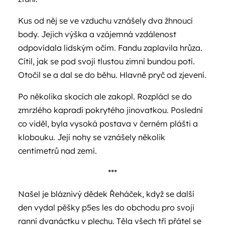
Kus od něj se ve vzduchu vznášely dva žhnoucí
body. Jejich výška a vzájemná vzdálenost
odpovídala lidským očím. Fandu zaplavila hrůza.
Cítil, jak se pod svojí tlustou zimní bundou potí.
Otočil se a dal se do běhu. Hlavně pryč od zjevení.
Po několika skocích ale zakopl. Rozplácl se do
zmrzlého kapradí pokrytého jinovatkou. Poslední
co viděl, byla vysoká postava v černém plášti a
klobouku. Její nohy se vznášely několik
centimetrů nad zemí.
***
Našel je bláznivý dědek Řeháček, když se další
den vydal pěšky p5es les do obchodu pro svoji
ranní dvanáctku v plechu. Těla všech tří přátel se