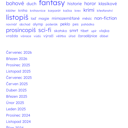
fantasy
bohové
horor
duch
historie
klasikové
krimi
kniha
klášter
knihovnice
korporát
kočka
krev
křesťanství
listopiš
non-fiction
mimozemšťané
loď
magie
měsíc
peklo
olymp
pes
novinář
obchod
pašerák
pohádka
prosincopiš
sci-fi
smrt
skotsko
tibet
vlajka
upír
vražda
výročí
čarodějnice
vánoce
vúdú
věštba
úřad
ďábel
Červenec 2026
Březen 2026
Prosinec 2025
Listopad 2025
Červenec 2025
Červen 2025
Duben 2025
Březen 2025
Únor 2025
Leden 2025
Prosinec 2024
Listopad 2024
Říjen 2024