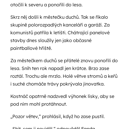
otočili k severu a ponořili do lesa.
Skrz něj došli k městečku duchů. Tak se říkalo
skupině polorozpadlých kanceláří a garáží. Za
komunistů patřila k letišti. Chátrající panelové
stavby dnes sloužily jen jako občasné
paintballové hřiště.
Za městečkem duchů se přátelé znovu ponořili do
lesa. Sníh ten rok napadl jen krátce. Brzo zase
roztál. Trochu ale mrzlo. Holé větve stromů a keřů
i suché chomáče trávy pokrývala jinovatka.
Kostnáč opatrně nadzvedl výhonek lísky, aby se
pod ním mohl protáhnout.
„Pozor větev,“ prohlásil, když ho zase pustil.
„Shit, sem ji neviděl,“ odpověděl Fanda.