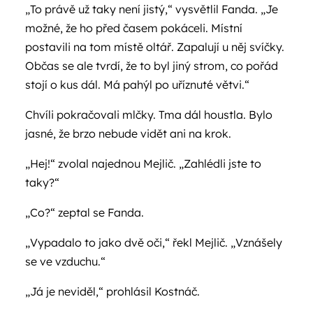
„To právě už taky není jistý,“ vysvětlil Fanda. „Je
možné, že ho před časem pokáceli. Místní
postavili na tom místě oltář. Zapalují u něj svíčky.
Občas se ale tvrdí, že to byl jiný strom, co pořád
stojí o kus dál. Má pahýl po uříznuté větvi.“
Chvíli pokračovali mlčky. Tma dál houstla. Bylo
jasné, že brzo nebude vidět ani na krok.
„Hej!“ zvolal najednou Mejlič. „Zahlédli jste to
taky?“
„Co?“ zeptal se Fanda.
„Vypadalo to jako dvě oči,“ řekl Mejlič. „Vznášely
se ve vzduchu.“
„Já je neviděl,“ prohlásil Kostnáč.