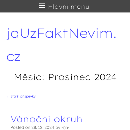
Přejít
Hlavní menu
na
obsah
jaUzFaktNevim.
cz
Měsíc:
Prosinec 2024
←
Starší příspěvky
Navigace příspěvků
Vánoční okruh
Posted on
28. 12. 2024
by
-rjh-