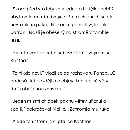
„Skoro před sto lety se v jednom hotýlku poblíž
ubytovala mladá dvojice. Po třech dnech se ale
nevrátili na pokoj. Nakonec po nich vyhlásili
pátrání. Našli je oběšený na stromě v tomhle
lese.“
„Byla to vražda nebo sebevražda?“ zajímal se
Kostnáč.
„To nikdo neví,“ vložil se do rozhovoru Fanda. „O
padesát let později ale objevili na stejné větvi
další oběšenou ženskou.“
„Jeden místní chlápek pak tu větev uříznul a
spálil,“ pokračoval Mejlič. „Zchromla mu ruka.“
„A kde ten strom je?“ ptal se Kostnáč.