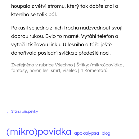
houpala z větví stromu, který tak dobře znal a
kterého se tolik bál.
Pokusil se jedno z nich trochu nadzvednout svojí
dobrou rukou. Bylo to marné. Vytáhl telefon a
vytočil tísňovou linku. U lesního oltáře ještě
dohořívala poslední svíčka z předešlé noci.
Zveřejněno v rubrice
Všechno
|
Štítky:
(mikro)povídka
,
fantasy
,
horor
,
les
,
smrt
,
viselec
|
4 Komentářů
Navigace příspěvků
←
Starší příspěvky
(mikro)povídka
apokalypsa
blog