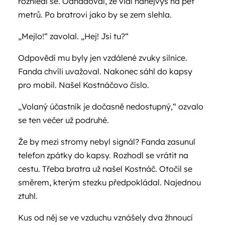
rozhlédl se. Odhadoval, že vidí nanejvýš na pět
metrů. Po bratrovi jako by se zem slehla.
„Mejlo!“ zavolal. „Hej! Jsi tu?“
Odpovědí mu byly jen vzdálené zvuky silnice.
Fanda chvíli uvažoval. Nakonec sáhl do kapsy
pro mobil. Našel Kostnáčovo číslo.
„Volaný účastník je dočasně nedostupný,“ ozvalo
se ten večer už podruhé.
Že by mezi stromy nebyl signál? Fanda zasunul
telefon zpátky do kapsy. Rozhodl se vrátit na
cestu. Třeba bratra už našel Kostnáč. Otočil se
směrem, kterým stezku předpokládal. Najednou
ztuhl.
Kus od něj se ve vzduchu vznášely dva žhnoucí