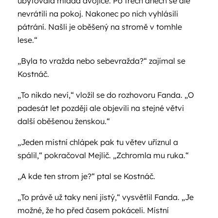
ubytovala mladá dvojice. Po třech dnech se ale
nevrátili na pokoj. Nakonec po nich vyhlásili
pátrání. Našli je oběšený na stromě v tomhle
lese.“
„Byla to vražda nebo sebevražda?“ zajímal se
Kostnáč.
„To nikdo neví,“ vložil se do rozhovoru Fanda. „O
padesát let později ale objevili na stejné větvi
další oběšenou ženskou.“
„Jeden místní chlápek pak tu větev uříznul a
spálil,“ pokračoval Mejlič. „Zchromla mu ruka.“
„A kde ten strom je?“ ptal se Kostnáč.
„To právě už taky není jistý,“ vysvětlil Fanda. „Je
možné, že ho před časem pokáceli. Místní