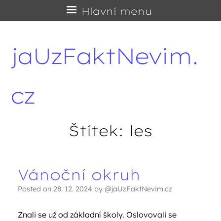
Přejít
Hlavní menu
na
obsah
jaUzFaktNevim.
cz
Štítek:
les
Vánoční okruh
Navigace příspěvků
Posted on
28. 12. 2024
by
@jaUzFaktNevim.cz
Znali se už od základní školy. Oslovovali se