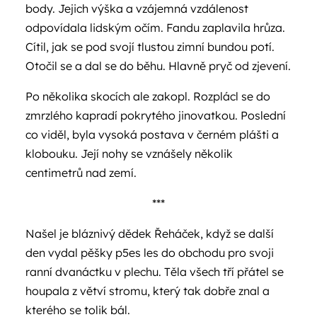
body. Jejich výška a vzájemná vzdálenost
odpovídala lidským očím. Fandu zaplavila hrůza.
Cítil, jak se pod svojí tlustou zimní bundou potí.
Otočil se a dal se do běhu. Hlavně pryč od zjevení.
Po několika skocích ale zakopl. Rozplácl se do
zmrzlého kapradí pokrytého jinovatkou. Poslední
co viděl, byla vysoká postava v černém plášti a
klobouku. Její nohy se vznášely několik
centimetrů nad zemí.
***
Našel je bláznivý dědek Řeháček, když se další
den vydal pěšky p5es les do obchodu pro svoji
ranní dvanáctku v plechu. Těla všech tří přátel se
houpala z větví stromu, který tak dobře znal a
kterého se tolik bál.