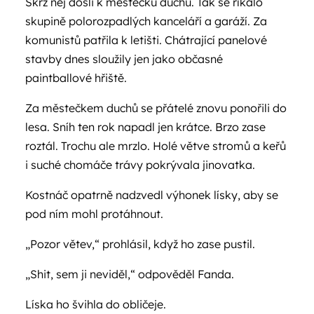
Skrz něj došli k městečku duchů. Tak se říkalo
skupině polorozpadlých kanceláří a garáží. Za
komunistů patřila k letišti. Chátrající panelové
stavby dnes sloužily jen jako občasné
paintballové hřiště.
Za městečkem duchů se přátelé znovu ponořili do
lesa. Sníh ten rok napadl jen krátce. Brzo zase
roztál. Trochu ale mrzlo. Holé větve stromů a keřů
i suché chomáče trávy pokrývala jinovatka.
Kostnáč opatrně nadzvedl výhonek lísky, aby se
pod ním mohl protáhnout.
„Pozor větev,“ prohlásil, když ho zase pustil.
„Shit, sem ji neviděl,“ odpověděl Fanda.
Líska ho švihla do obličeje.