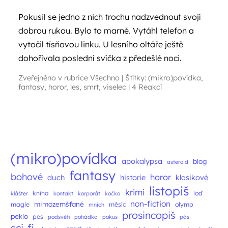
Pokusil se jedno z nich trochu nadzvednout svojí
dobrou rukou. Bylo to marné. Vytáhl telefon a
vytočil tísňovou linku. U lesního oltáře ještě
dohořívala poslední svíčka z předešlé noci.
Zveřejněno v rubrice
Všechno
|
Štítky:
(mikro)povídka
,
fantasy
,
horor
,
les
,
smrt
,
viselec
|
4 Reakcí
Navigace příspěvků
(mikro)povídka
apokalypsa
blog
asteroid
fantasy
bohové
horor
duch
historie
klasikové
listopiš
krimi
kniha
loď
klášter
kontakt
korporát
kočka
non-fiction
mimozemšťané
magie
měsíc
olymp
mnich
prosincopiš
peklo
pes
podsvětí
pohádka
pokus
pás
sci-fi