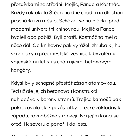
přezdívkami ze střední: Mejlič, Fanda a Kostnáč.
Každý rok okolo Štědrého dne chodili na dlouhou
procházku za město. Scházeli se na plácku před
moderní univerzitní knihovnou. Mejlič a Fanda
bydleli oba poblíž. Byli bratři. Kostnáč to měl o
něco dál. Od knihovny pak vyráželi zhruba k jihu,
skrz louky a předměstské vesnice k bývalému
vojenskému letišti s chátrajícími betonovými
hangáry.
Kdysi byly schopné přestát zásah atomovkou.
Teď už ale jejich betonovou konstrukci
nahlodávaly kořeny stromů. Trojice kámošů pak
pokračovala skrz pozůstatky letecké základny k
západu, rovnoběžně s ranvejí. Na jejím konci se
otočili k severu a ponořili do lesa.