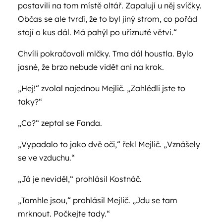
postavili na tom místě oltář. Zapalují u něj svíčky.
Občas se ale tvrdí, že to byl jiný strom, co pořád
stojí o kus dál. Má pahýl po uříznuté větvi.“
Chvíli pokračovali mlčky. Tma dál houstla. Bylo
jasné, že brzo nebude vidět ani na krok.
„Hej!“ zvolal najednou Mejlič. „Zahlédli jste to
taky?“
„Co?“ zeptal se Fanda.
„Vypadalo to jako dvě oči,“ řekl Mejlič. „Vznášely
se ve vzduchu.“
„Já je neviděl,“ prohlásil Kostnáč.
„Tamhle jsou,“ prohlásil Mejlič. „Jdu se tam
mrknout. Počkejte tady.“