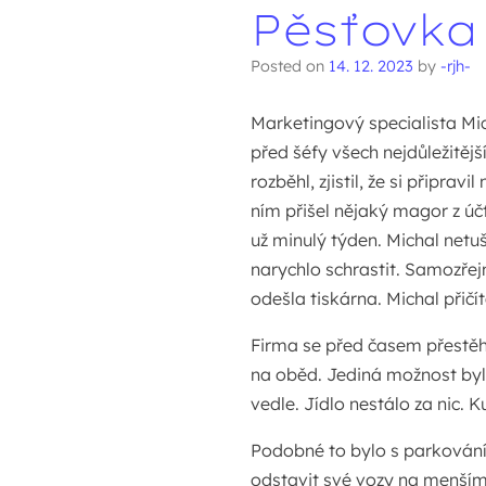
Pěsťovka
Posted on
14. 12. 2023
by
-rjh-
Marketingový specialista Mic
před šéfy všech nejdůležitěj
rozběhl, zjistil, že si připr
ním přišel nějaký magor z účt
už minulý týden. Michal netuš
narychlo schrastit. Samozře
odešla tiskárna. Michal přič
Firma se před časem přestěho
na oběd. Jediná možnost byl
vedle. Jídlo nestálo za nic. 
Podobné to bylo s parkování
odstavit své vozy na menším