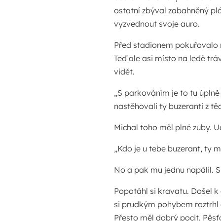
ostatní zbýval zabahněný plá
vyzvednout svoje auro.
Před stadionem pokuřovalo ně
Teď ale asi místo na ledě tráv
vidět.
„S parkováním je to tu úplně 
nastěhovali ty buzeranti z tě
Michal toho měl plné zuby. U
„Kdo je u tebe buzerant, ty 
No a pak mu jednu napálil. Sl
Popotáhl si kravatu. Došel k 
si prudkým pohybem roztrhl d
Přesto měl dobrý pocit. Pěs