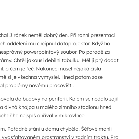
hal Jiránek neměl dobrý den. Při ranní prezentaci
ších oddělení mu chcípnul dataprojektor. Když ho
avil nesprávný powerpointový soubor. Po poradě za
árny. Chtěl jakousi debilní tabulku. Měl ji prý dodat
il, o čem je řeč. Nakonec musel nějaká čísla
jmě si je všechna vymyslel. Hned potom zase
ítal problémy novému pracovišti.
vala do budovy na periferii. Kolem se nedalo zajít
a divná knajpa u malého zimního stadionu hned
Kuchař ho nejspíš ohříval v mikrovlnce.
m. Pořádné stání u domu chybělo. Šéfové mohli
 vyasfaltovaném prostranství v zadním traktu. Pro