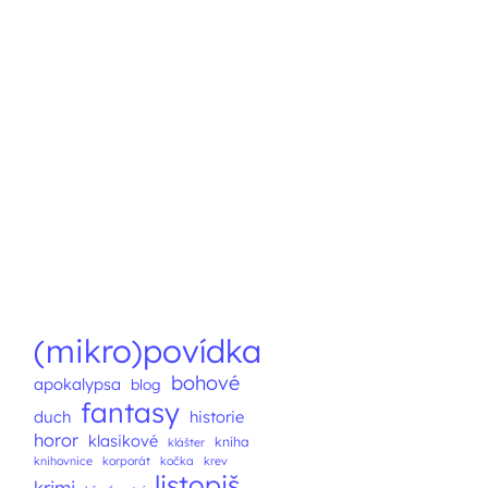
(mikro)povídka
bohové
apokalypsa
blog
fantasy
duch
historie
horor
klasikové
kniha
klášter
knihovnice
korporát
kočka
krev
listopiš
krimi