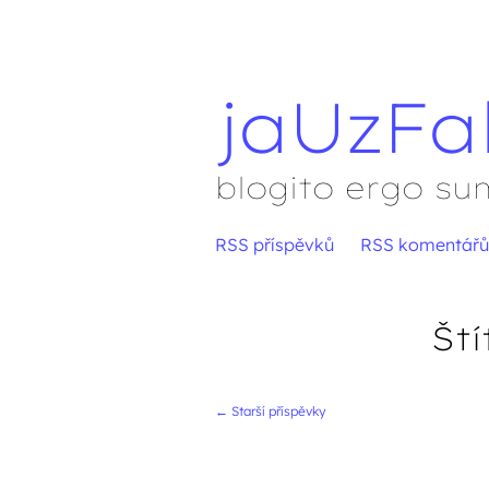
jaUzFa
blogito ergo su
Přejít
RSS příspěvků
RSS komentářů
Hlavní menu
na
obsah
Ští
←
Starší příspěvky
Navigace přís