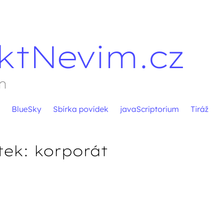
ktNevim.cz
m
BlueSky
Sbírka povídek
javaScriptorium
Tiráž
tek:
korporát
pěvků