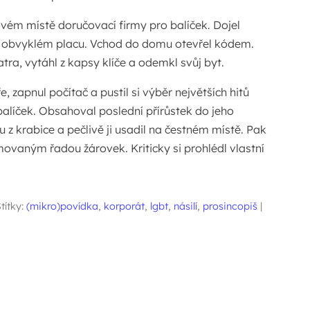
vém místě doručovací firmy pro balíček. Dojel
obvyklém placu. Vchod do domu otevřel kódem.
tra, vytáhl z kapsy klíče a odemkl svůj byt.
, zapnul počítač a pustil si výběr největších hitů
alíček. Obsahoval poslední přírůstek do jeho
 z krabice a pečlivě ji usadil na čestném místě. Pak
movaným řadou žárovek. Kriticky si prohlédl vlastní
títky:
(mikro)povídka
,
korporát
,
lgbt
,
násilí
,
prosincopiš
|