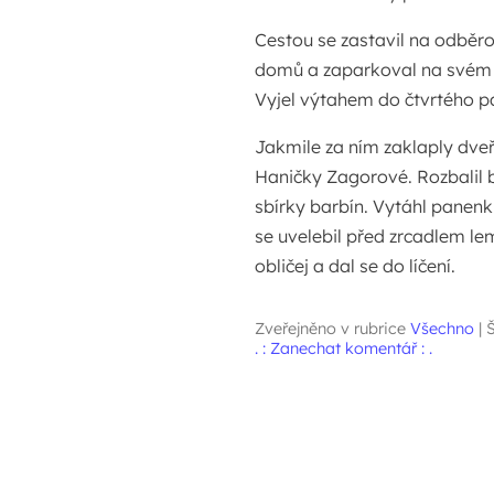
Cestou se zastavil na odběro
domů a zaparkoval na svém 
Vyjel výtahem do čtvrtého pa
Jakmile za ním zaklaply dveře
Haničky Zagorové. Rozbalil b
sbírky barbín. Vytáhl panenku
se uvelebil před zrcadlem le
obličej a dal se do líčení.
Zveřejněno v rubrice
Všechno
|
Š
. : Zanechat komentář : .