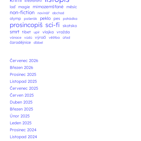
křesťanství
mimozemšťané
loď
magie
měsíc
non-fiction
novinář
obchod
peklo
olymp
pes
pašerák
pohádka
prosincopiš
sci-fi
skotsko
smrt
tibet
vlajka
vražda
upír
výročí
vánoce
vúdú
věštba
úřad
čarodějnice
ďábel
Červenec 2026
Březen 2026
Prosinec 2025
Listopad 2025
Červenec 2025
Červen 2025
Duben 2025
Březen 2025
Únor 2025
Leden 2025
Prosinec 2024
Listopad 2024