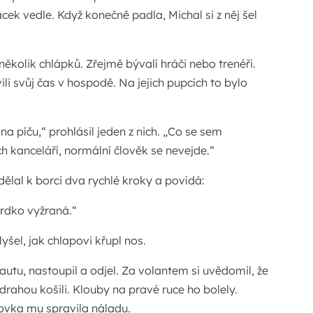
cek vedle. Když konečně padla, Michal si z něj šel
kolik chlápků. Zřejmě bývalí hráči nebo trenéři.
ili svůj čas v hospodě. Na jejich pupcích to bylo
na píču,“ prohlásil jeden z nich. „Co se sem
ch kanceláří, normální člověk se nevejde.“
dělal k borci dva rychlé kroky a povídá:
mrdko vyžraná.“
yšel, jak chlapovi křupl nos.
autu, nastoupil a odjel. Za volantem si uvědomil, že
rahou košili. Klouby na pravé ruce ho bolely.
ťovka mu spravila náladu.