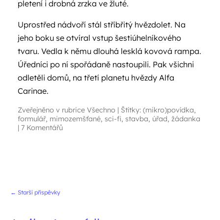
pletení i drobná zrzka ve žluté.
Uprostřed nádvoří stál stříbřitý hvězdolet. Na
jeho boku se otvíral vstup šestiúhelníkového
tvaru. Vedla k němu dlouhá lesklá kovová rampa.
Úředníci po ní spořádaně nastoupili. Pak všichni
odletěli domů, na třetí planetu hvězdy Alfa
Carinae.
Zveřejněno v rubrice
Všechno
|
Štítky:
(mikro)povídka
,
formulář
,
mimozemšťané
,
sci-fi
,
stavba
,
úřad
,
žádanka
|
7 Komentářů
Navigace příspěvků
←
Starší příspěvky