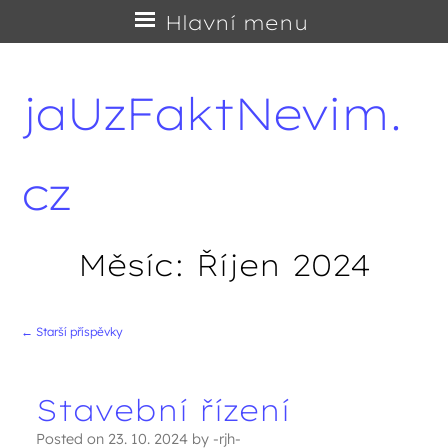
Přejít
Hlavní menu
na
obsah
jaUzFaktNevim.
cz
Měsíc:
Říjen 2024
←
Starší příspěvky
Navigace příspěvků
Stavební řízení
Posted on
23. 10. 2024
by
-rjh-