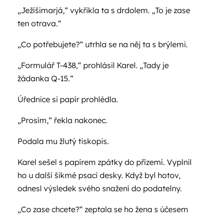
„Ježíšimarjá,“ vykřikla ta s drdolem. „To je zase
ten otrava.“
„Co potřebujete?“ utrhla se na něj ta s brýlemi.
„Formulář T-438,“ prohlásil Karel. „Tady je
žádanka Q-15.“
Úřednice si papír prohlédla.
„Prosím,“ řekla nakonec.
Podala mu žlutý tiskopis.
Karel sešel s papírem zpátky do přízemí. Vyplnil
ho u další šikmé psací desky. Když byl hotov,
odnesl výsledek svého snažení do podatelny.
„Co zase chcete?“ zeptala se ho žena s účesem