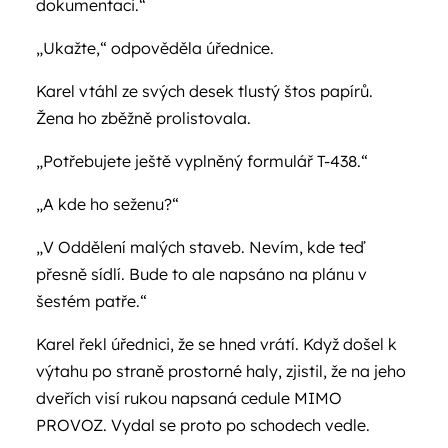
dokumentaci.“
„Ukažte,“ odpověděla úřednice.
Karel vtáhl ze svých desek tlustý štos papírů.
Žena ho zběžně prolistovala.
„Potřebujete ještě vyplněný formulář T-438.“
„A kde ho seženu?“
„V Oddělení malých staveb. Nevím, kde teď
přesně sídlí. Bude to ale napsáno na plánu v
šestém patře.“
Karel řekl úřednici, že se hned vrátí. Když došel k
výtahu po straně prostorné haly, zjistil, že na jeho
dveřích visí rukou napsaná cedule MIMO
PROVOZ. Vydal se proto po schodech vedle.