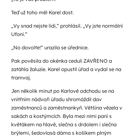
Teď už toho měl Karel dost.
„Vy snad nejste lidi,“ prohlásil. „Vy jste normální
Ufoni.“
„No dovolte!“ urazila se úřednice.
Pak pověsila do okénka ceduli ZAVŘENO a
zatáhla žaluzie. Karel opustil úřad a vydal se na
tramvaj.
Jen několik minut po Karlově odchodu se na
vnitřním nádvoří úřadu shromáždil dav
zaměstnanců a zaměstnankyň. Většina vězela v
sakách a kostýmcích. Byla mezi nimi paní s
květákem na hlavě, slečna s drdolem i slečna
brýlemi, šedovlasá dáma s košíkem plným