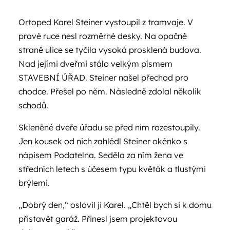
Ortoped Karel Steiner vystoupil z tramvaje. V
pravé ruce nesl rozměrné desky. Na opačné
straně ulice se tyčila vysoká prosklená budova.
Nad jejími dveřmi stálo velkým písmem
STAVEBNÍ ÚŘAD. Steiner našel přechod pro
chodce. Přešel po něm. Následně zdolal několik
schodů.
Skleněné dveře úřadu se před ním rozestoupily.
Jen kousek od nich zahlédl Steiner okénko s
nápisem Podatelna. Seděla za ním žena ve
středních letech s účesem typu květák a tlustými
brýlemi.
„Dobrý den,“ oslovil ji Karel. „Chtěl bych si k domu
přistavět garáž. Přinesl jsem projektovou