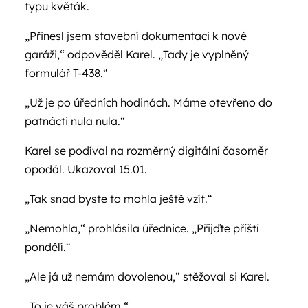
typu květák.
„Přinesl jsem stavební dokumentaci k nové
garáži,“ odpověděl Karel. „Tady je vyplněný
formulář T-438.“
„Už je po úředních hodinách. Máme otevřeno do
patnácti nula nula.“
Karel se podíval na rozměrný digitální časoměr
opodál. Ukazoval 15.01.
„Tak snad byste to mohla ještě vzít.“
„Nemohla,“ prohlásila úřednice. „Přijďte příští
pondělí.“
„Ale já už nemám dovolenou,“ stěžoval si Karel.
„To je váš problém.“