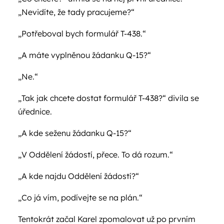
„Nevidíte, že tady pracujeme?“
„Potřeboval bych formulář T-438.“
„A máte vyplněnou žádanku Q-15?“
„Ne.“
„Tak jak chcete dostat formulář T-438?“ divila se
úřednice.
„A kde seženu žádanku Q-15?“
„V Oddělení žádostí, přece. To dá rozum.“
„A kde najdu Oddělení žádostí?“
„Co já vím, podívejte se na plán.“
Tentokrát začal Karel zpomalovat už po prvním