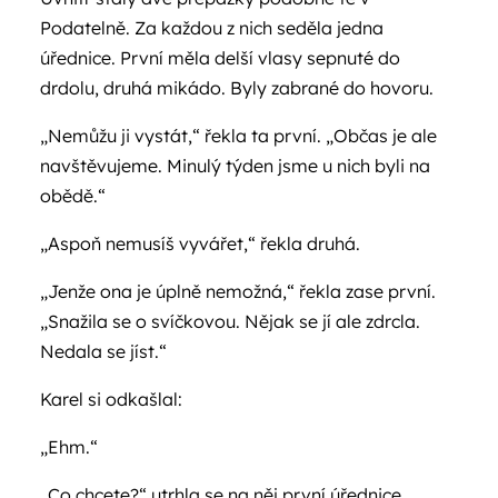
Podatelně. Za každou z nich seděla jedna
úřednice. První měla delší vlasy sepnuté do
drdolu, druhá mikádo. Byly zabrané do hovoru.
„Nemůžu ji vystát,“ řekla ta první. „Občas je ale
navštěvujeme. Minulý týden jsme u nich byli na
obědě.“
„Aspoň nemusíš vyvářet,“ řekla druhá.
„Jenže ona je úplně nemožná,“ řekla zase první.
„Snažila se o svíčkovou. Nějak se jí ale zdrcla.
Nedala se jíst.“
Karel si odkašlal:
„Ehm.“
„Co chcete?“ utrhla se na něj první úřednice.