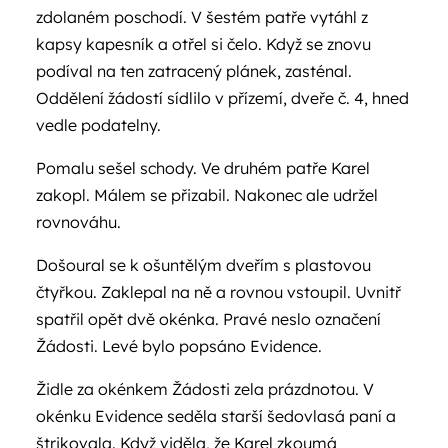
zdolaném poschodí. V šestém patře vytáhl z
kapsy kapesník a otřel si čelo. Když se znovu
podíval na ten zatracený plánek, zasténal.
Oddělení žádostí sídlilo v přízemí, dveře č. 4, hned
vedle podatelny.
Pomalu sešel schody. Ve druhém patře Karel
zakopl. Málem se přizabil. Nakonec ale udržel
rovnováhu.
Došoural se k ošuntělým dveřím s plastovou
čtyřkou. Zaklepal na ně a rovnou vstoupil. Uvnitř
spatřil opět dvě okénka. Pravé neslo označení
Žádosti. Levé bylo popsáno Evidence.
Židle za okénkem Žádosti zela prázdnotou. V
okénku Evidence seděla starší šedovlasá paní a
štrikovala. Když viděla, že Karel zkoumá