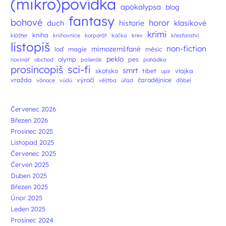
(mikro)povídka
apokalypsa
blog
fantasy
bohové
horor
duch
historie
klasikové
krimi
kniha
klášter
knihovnice
korporát
kočka
krev
křesťanství
listopiš
non-fiction
mimozemšťané
loď
magie
měsíc
peklo
olymp
pes
novinář
obchod
pašerák
pohádka
prosincopiš
sci-fi
smrt
skotsko
tibet
vlajka
upír
vražda
výročí
čarodějnice
vánoce
vúdú
věštba
úřad
ďábel
Červenec 2026
Březen 2026
Prosinec 2025
Listopad 2025
Červenec 2025
Červen 2025
Duben 2025
Březen 2025
Únor 2025
Leden 2025
Prosinec 2024