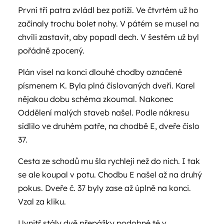
První tři patra zvládl bez potíží. Ve čtvrtém už ho
začínaly trochu bolet nohy. V pátém se musel na
chvíli zastavit, aby popadl dech. V šestém už byl
pořádně zpocený.
Plán visel na konci dlouhé chodby označené
písmenem K. Byla plná číslovaných dveří. Karel
nějakou dobu schéma zkoumal. Nakonec
Oddělení malých staveb našel. Podle nákresu
sídlilo ve druhém patře, na chodbě E, dveře číslo
37.
Cesta ze schodů mu šla rychleji než do nich. I tak
se ale koupal v potu. Chodbu E našel až na druhý
pokus. Dveře č. 37 byly zase až úplně na konci.
Vzal za kliku.
Uvnitř stály dvě přepážky podobné té v