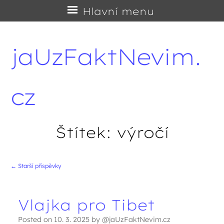
Přejít
Hlavní menu
na
obsah
jaUzFaktNevim.
cz
Štítek:
výročí
←
Starší příspěvky
Navigace příspěvků
Vlajka pro Tibet
Posted on
10. 3. 2025
by
@jaUzFaktNevim.cz