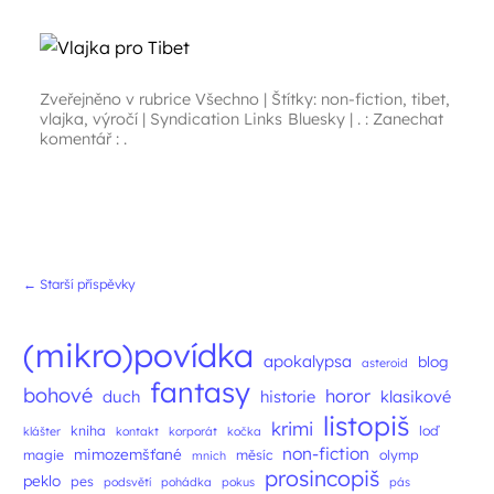
Zveřejněno v rubrice
Všechno
|
Štítky:
non-fiction
,
tibet
,
vlajka
,
výročí
|
Syndication Links
Bluesky
|
. : Zanechat
komentář : .
Navigace příspěvků
←
Starší příspěvky
(mikro)povídka
apokalypsa
blog
asteroid
fantasy
bohové
horor
duch
historie
klasikové
listopiš
krimi
kniha
loď
klášter
kontakt
korporát
kočka
non-fiction
mimozemšťané
magie
měsíc
olymp
mnich
prosincopiš
peklo
pes
podsvětí
pohádka
pokus
pás