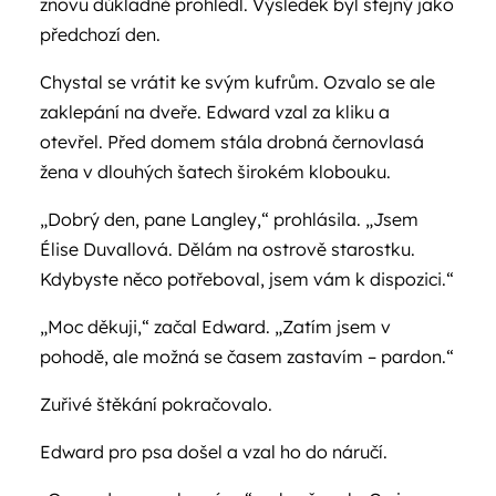
znovu důkladně prohlédl. Výsledek byl stejný jako
předchozí den.
Chystal se vrátit ke svým kufrům. Ozvalo se ale
zaklepání na dveře. Edward vzal za kliku a
otevřel. Před domem stála drobná černovlasá
žena v dlouhých šatech širokém klobouku.
„Dobrý den, pane Langley,“ prohlásila. „Jsem
Élise Duvallová. Dělám na ostrově starostku.
Kdybyste něco potřeboval, jsem vám k dispozici.“
„Moc děkuji,“ začal Edward. „Zatím jsem v
pohodě, ale možná se časem zastavím – pardon.“
Zuřivé štěkání pokračovalo.
Edward pro psa došel a vzal ho do náručí.