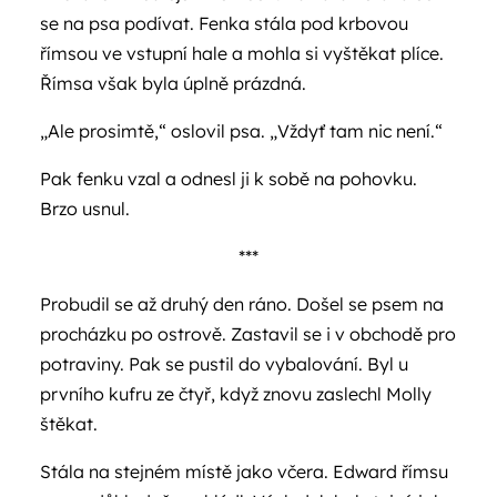
se na psa podívat. Fenka stála pod krbovou
římsou ve vstupní hale a mohla si vyštěkat plíce.
Římsa však byla úplně prázdná.
„Ale prosimtě,“ oslovil psa. „Vždyť tam nic není.“
Pak fenku vzal a odnesl ji k sobě na pohovku.
Brzo usnul.
***
Probudil se až druhý den ráno. Došel se psem na
procházku po ostrově. Zastavil se i v obchodě pro
potraviny. Pak se pustil do vybalování. Byl u
prvního kufru ze čtyř, když znovu zaslechl Molly
štěkat.
Stála na stejném místě jako včera. Edward římsu