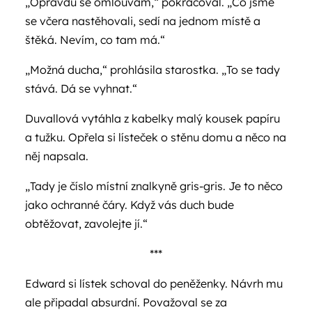
„Opravdu se omlouvám,“ pokračoval. „Co jsme
se včera nastěhovali, sedí na jednom místě a
štěká. Nevím, co tam má.“
„Možná ducha,“ prohlásila starostka. „To se tady
stává. Dá se vyhnat.“
Duvallová vytáhla z kabelky malý kousek papíru
a tužku. Opřela si lísteček o stěnu domu a něco na
něj napsala.
„Tady je číslo místní znalkyně gris-gris. Je to něco
jako ochranné čáry. Když vás duch bude
obtěžovat, zavolejte jí.“
***
Edward si lístek schoval do peněženky. Návrh mu
ale připadal absurdní. Považoval se za