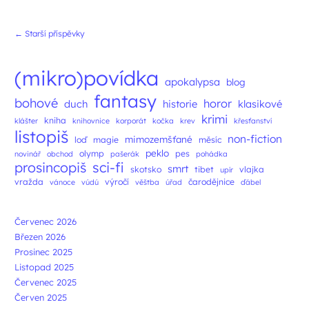
Navigace příspěvků
←
Starší příspěvky
(mikro)povídka
apokalypsa
blog
fantasy
bohové
horor
duch
historie
klasikové
krimi
kniha
klášter
knihovnice
korporát
kočka
krev
křesťanství
listopiš
non-fiction
mimozemšťané
loď
magie
měsíc
peklo
olymp
pes
novinář
obchod
pašerák
pohádka
prosincopiš
sci-fi
smrt
skotsko
tibet
vlajka
upír
vražda
výročí
čarodějnice
vánoce
vúdú
věštba
úřad
ďábel
Červenec 2026
Březen 2026
Prosinec 2025
Listopad 2025
Červenec 2025
Červen 2025