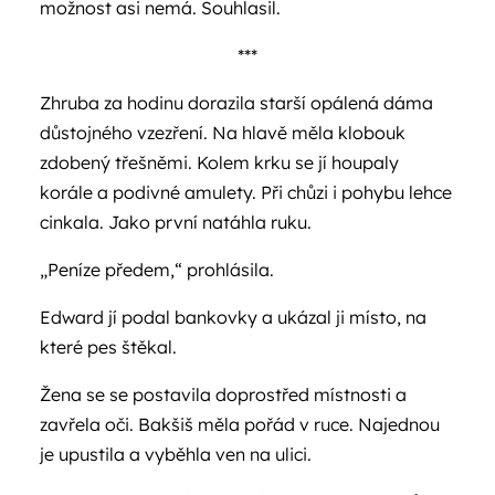
možnost asi nemá. Souhlasil.
***
Zhruba za hodinu dorazila starší opálená dáma
důstojného vzezření. Na hlavě měla klobouk
zdobený třešněmi. Kolem krku se jí houpaly
korále a podivné amulety. Při chůzi i pohybu lehce
cinkala. Jako první natáhla ruku.
„Peníze předem,“ prohlásila.
Edward jí podal bankovky a ukázal ji místo, na
které pes štěkal.
Žena se se postavila doprostřed místnosti a
zavřela oči. Bakšiš měla pořád v ruce. Najednou
je upustila a vyběhla ven na ulici.