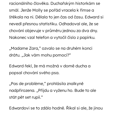
racionálního člověka. Duchařským historkám se
smál. Jenže Molly se pořád vracela k římse a
štěkala na ni. Dělala to jen čas od času. Edward si
nevedl přesnou statistiku. Odhadoval ale, že se
chování objevuje v průměru jednou za dva dny.
Nakonec vzal telefon a vytočil číslo z papírku.
„Madame Zara,“ ozvalo se na druhém konci
drátu. „Jak vám mohu pomoci?“
Edward řekl, že má možná v domě ducha a
popsal chování svého psa.
„Pas de problème,“ prohlásila znalkyně
nadpřirozena. „Přijdu a vyženu ho. Bude to ale
stát pět set rupií.“
Edwardovi se to zdálo hodně. Říkal si ale, že jinou