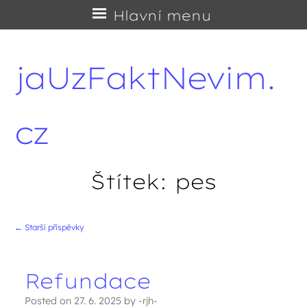
Přejít
Hlavní menu
na
obsah
jaUzFaktNevim.
cz
Štítek:
pes
←
Starší příspěvky
Navigace příspěvků
Refundace
Posted on
27. 6. 2025
by
-rjh-