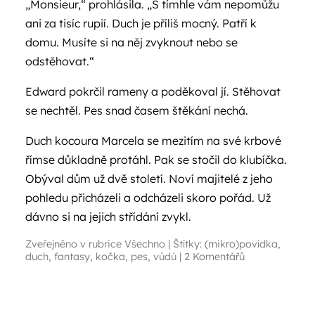
„Monsieur,“ prohlásila. „S tímhle vám nepomůžu
ani za tisíc rupií. Duch je příliš mocný. Patří k
domu. Musíte si na něj zvyknout nebo se
odstěhovat.“
Edward pokrčil rameny a poděkoval jí. Stěhovat
se nechtěl. Pes snad časem štěkání nechá.
Duch kocoura Marcela se mezitím na své krbové
římse důkladně protáhl. Pak se stočil do klubíčka.
Obýval dům už dvě století. Noví majitelé z jeho
pohledu přicházeli a odcházeli skoro pořád. Už
dávno si na jejich střídání zvykl.
Zveřejněno v rubrice
Všechno
|
Štítky:
(mikro)povídka
,
duch
,
fantasy
,
kočka
,
pes
,
vúdú
|
2 Komentářů