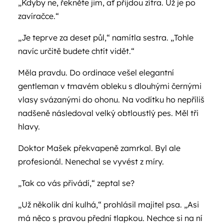
„Kdyby ne, řekněte jim, ať přijdou zítra. Už je po
zavíračce.“
„Je teprve za deset půl,“ namítla sestra. „Tohle
navíc určitě budete chtít vidět.“
Měla pravdu. Do ordinace vešel elegantní
gentleman v tmavém obleku s dlouhými černými
vlasy svázanými do ohonu. Na vodítku ho nepříliš
nadšeně následoval velký obtloustlý pes. Měl tři
hlavy.
Doktor Mašek překvapeně zamrkal. Byl ale
profesionál. Nenechal se vyvést z míry.
„Tak co vás přivádí,“ zeptal se?
„Už několik dní kulhá,“ prohlásil majitel psa. „Asi
má něco s pravou přední tlapkou. Nechce si na ní