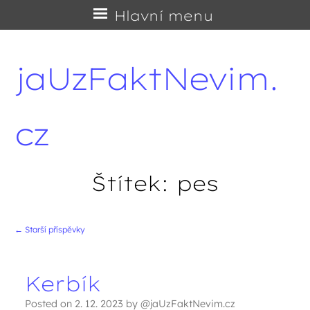
Přejít
Hlavní menu
na
obsah
jaUzFaktNevim.
cz
Štítek:
pes
←
Starší příspěvky
Navigace příspěvků
Kerbík
Posted on
2. 12. 2023
by
@jaUzFaktNevim.cz