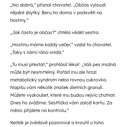
„No dobrá,“ přiznal chovatel. „Občas vyloudí
nějaké zbytky. Beru ho doma v podsvětí na
hostiny.“
„Jak často je občas?“ chtěla vědět sestra.
„Hostinu máme každý večer,“ vzdal to chovatel.
„Taky s námi ráno snídá.“
„Tu musí přestat,“ prohlásil lékař. „Váš pes možná
může být nesmrtelný. Pořád mu ale hrozí
metabolický syndrom nebo rovnou cukrovka.
Napíšu vám několik značek dietních granulí.
Můžete vyzkoušet, které mu budou nejvíc chutnat.
Dnes ho zvážíme. Sestřička vám založí kartu. Za
měsíc přijdete na kontrolu.“
Kerbík je zvědavě pozoroval a kroutil u toho