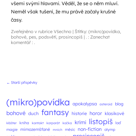
všemi svými hlavami. Věděl, že se o něm mluví.
Neměl však tušení, že mu právě začaly krušné
časy.
Zveřejněno v rubrice
Všechno
|
Štítky:
(mikro)povídka
,
bohové
,
pes
,
podsvětí
,
prosincopiš
|
. : Zanechat
komentář : .
Navigace příspěvků
←
Starší příspěvky
(mikro)povídka
apokalypsa
blog
asteroid
fantasy
bohové
horor
duch
historie
klasikové
listopiš
krimi
kniha
loď
klášter
kontakt
korporát
kočka
non-fiction
mimozemšťané
magie
měsíc
olymp
mnich
prosincopiš