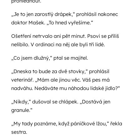
prohlédnout.
„Je to jen zarostlý drápek,“ prohlásil nakonec
doktor Mašek. „To hned vyřešíme.“
Ošetření netrvalo ani pět minut. Psovi se příliš
nelíbilo. V ordinaci na něj ale byli tři lidé.
„Co jsem dlužný,“ ptal se majitel.
„Dneska to bude za dvě stovky,“ prohlásil
veterinář. „Mám ale jinou věc. Váš pes má
nadváhu. Nedáváte mu náhodou lidské jídlo?“
„Nikdy,“ dušoval se chlápek. „Dostává jen
granule.“
„My tady poznáme, když páníčkové lžou,“ řekla
sestra.