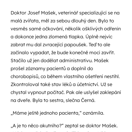
Doktor Josef Mašek, veterinář specializující se na
malá zvířata, měl za sebou dlouhý den. Bylo to
vesměs samé očkování, několik ošklivých odřenin
a dokonce jedna zlomená tlapka. Úplně nejvíc
zabrat mu dal zvracející papoušek. Teď to ale
začínalo vypadat, že bude konečně moci zavřít.
Stačilo už jen dodělat administrativu. Mašek
prošel záznamy pacientů a doplnil do
chorobopisů, co během vlastního ošetření nestihl.
Zkontroloval také stav léků a účetnictví. Už se
chystal vypnout počítač. Pak ale uslyšel zaklepání
na dveře. Byla to sestra, slečna Černá.
„Máme ještě jednoho pacienta,“ oznámila.
„A je to něco akutního?“ zeptal se doktor Mašek.