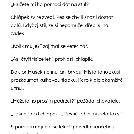
„Můžete mi ho pomoci dát na stůl?“
Chlápek zvíře zvedl. Pes se chvíli snažil dostat
dolů. Když zjistil, že si nepomůže, dřepl si na
zadek.
„Kolik mu je?“ zajímal se veterinář.
„Asi čtyři tisíce let,“ prohlásil chlapík.
Doktor Mašek nehnul ani brvou. Místo toho zkusil
prozkoumat kulhavou tlapku. Kerbík ale okamžitě
uhnul.
„Můžete ho prosím podržet?“ požádal chovatele.
„Jasně,“ řekl chlápek. „Přesně tohle mi dělá taky.“
S pomocí majitele se lékaři povedlo končetinu