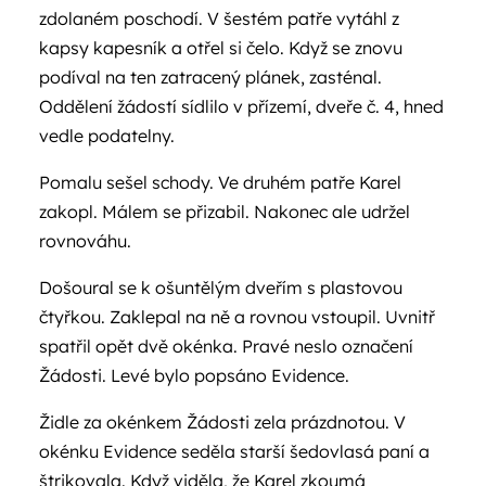
zdolaném poschodí. V šestém patře vytáhl z
kapsy kapesník a otřel si čelo. Když se znovu
podíval na ten zatracený plánek, zasténal.
Oddělení žádostí sídlilo v přízemí, dveře č. 4, hned
vedle podatelny.
Pomalu sešel schody. Ve druhém patře Karel
zakopl. Málem se přizabil. Nakonec ale udržel
rovnováhu.
Došoural se k ošuntělým dveřím s plastovou
čtyřkou. Zaklepal na ně a rovnou vstoupil. Uvnitř
spatřil opět dvě okénka. Pravé neslo označení
Žádosti. Levé bylo popsáno Evidence.
Židle za okénkem Žádosti zela prázdnotou. V
okénku Evidence seděla starší šedovlasá paní a
štrikovala. Když viděla, že Karel zkoumá