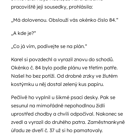
pracoviště její sousedky, prohlásila:
„Má dolovenou. Obslouží vás okénko číslo 84.“
„A kde je?“
„Co já vím, podívejte se na plán.“
Karel si povzdechl a vyrazil znovu do schodů.
Okénko č. 84 bylo podle plánu ve třetím patře.
Našel ho bez potíží. Od drobné zrzky ve žlutém
kostýmku u něj dostal zelený kus papíru.
Pečlivě ho vyplnil u šikmé psací desky. Pak se
sesunul na mimořádně nepohodlnou židli
uprostřed chodby a chvíli odpočíval. Nakonec se
zvedl a vyrazil do druhého patra. Zaměstnankyně
úřadu ze dveří č. 37 už si ho pamatovaly.