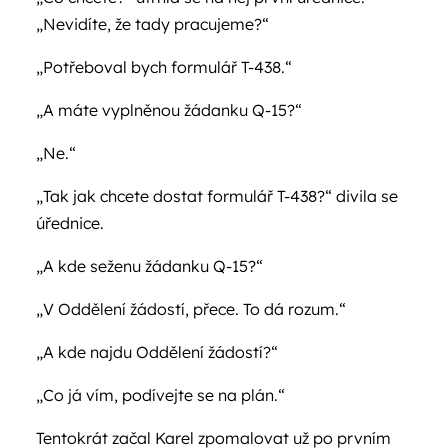
„Nevidíte, že tady pracujeme?“
„Potřeboval bych formulář T-438.“
„A máte vyplněnou žádanku Q-15?“
„Ne.“
„Tak jak chcete dostat formulář T-438?“ divila se
úřednice.
„A kde seženu žádanku Q-15?“
„V Oddělení žádostí, přece. To dá rozum.“
„A kde najdu Oddělení žádostí?“
„Co já vím, podívejte se na plán.“
Tentokrát začal Karel zpomalovat už po prvním