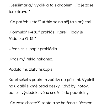
„Ježíšimarjá,“ vykřikla ta s drdolem. „To je zase
ten otrava.“
„Co potřebujete?“ utrhla se na něj ta s brýlemi.
„Formulář T-438,“ prohlásil Karel. „Tady je
žádanka Q-15.“
Úřednice si papír prohlédla.
„Prosím,“ řekla nakonec.
Podala mu žlutý tiskopis.
Karel sešel s papírem zpátky do přízemí. Vyplnil
ho u další šikmé psací desky. Když byl hotov,
odnesl výsledek svého snažení do podatelny.
„Co zase chcete?“ zeptala se ho žena s účesem