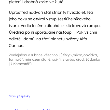
pletení i drobná zrzka ve žluté.
Uprostřed nádvoří stál stříbřitý hvězdolet. Na
jeho boku se otvíral vstup šestiúhelníkového
tvaru. Vedla k němu dlouhá lesklá kovová rampa.
Úředníci po ní spořádaně nastoupili. Pak všichni
odletěli domů, na třetí planetu hvězdy Alfa
Carinae.
Zveřejněno v rubrice
Všechno
|
Štítky:
(mikro)povídka
,
formulář
,
mimozemšťané
,
sci-fi
,
stavba
,
úřad
,
žádanka
|
7 Komentářů
Navigace příspěvků
←
Starší příspěvky