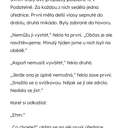
Podatelně. Za každou z nich seděla jedna
úřednice. První měla delší vlasy sepnuté do
drdolu, druhá mikádo. Byly zabrané do hovoru.
„Nemůžu ji vystát,“ řekla ta první. „Občas je ale
navštěvujeme. Minulý týden jsme u nich byli na
obědě.“
„Aspoň nemusíš vyvářet,“ řekla druhá.
„Jenže ona je úplně nemožná,“ řekla zase první.
„Snažila se o svíčkovou. Nějak se jí ale zdrcla.
Nedala se jíst.“
Karel si odkašlal:
„Ehm.“
„Co chcete?“ utrhla se na něj první úřednice.