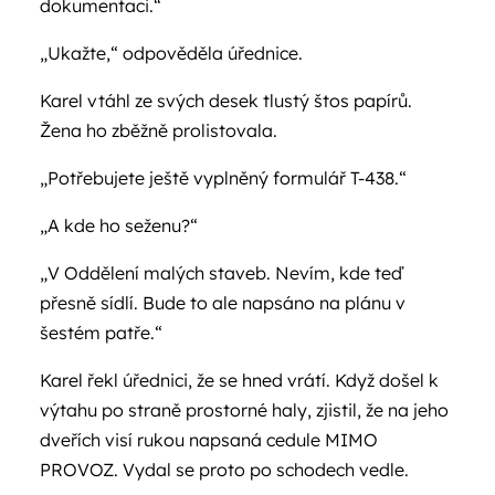
dokumentaci.“
„Ukažte,“ odpověděla úřednice.
Karel vtáhl ze svých desek tlustý štos papírů.
Žena ho zběžně prolistovala.
„Potřebujete ještě vyplněný formulář T-438.“
„A kde ho seženu?“
„V Oddělení malých staveb. Nevím, kde teď
přesně sídlí. Bude to ale napsáno na plánu v
šestém patře.“
Karel řekl úřednici, že se hned vrátí. Když došel k
výtahu po straně prostorné haly, zjistil, že na jeho
dveřích visí rukou napsaná cedule MIMO
PROVOZ. Vydal se proto po schodech vedle.