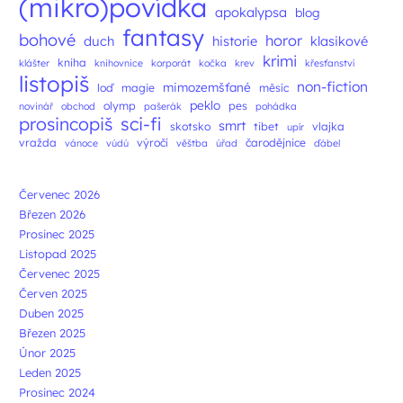
(mikro)povídka
apokalypsa
blog
fantasy
bohové
horor
duch
historie
klasikové
krimi
kniha
klášter
knihovnice
korporát
kočka
krev
křesťanství
listopiš
non-fiction
mimozemšťané
loď
magie
měsíc
peklo
olymp
pes
novinář
obchod
pašerák
pohádka
prosincopiš
sci-fi
smrt
skotsko
tibet
vlajka
upír
vražda
výročí
čarodějnice
vánoce
vúdú
věštba
úřad
ďábel
Červenec 2026
Březen 2026
Prosinec 2025
Listopad 2025
Červenec 2025
Červen 2025
Duben 2025
Březen 2025
Únor 2025
Leden 2025
Prosinec 2024