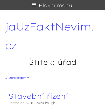
Přejít
Hlavní menu
na
obsah
jaUzFaktNevim.
cz
Štítek:
úřad
←
Starší příspěvky
Navigace příspěvků
Stavební řízení
Posted on
23. 10. 2024
by
-rjh-