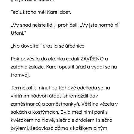
Teď už toho měl Karel dost.
„Vy snad nejste lidi,“ prohlásil. „Vy jste normální
Ufoni.“
„No dovolte!“ urazila se úřednice.
Pak pověsila do okénka ceduli ZAVŘENO a
zatáhla žaluzie. Karel opustil úřad a vydal se na
tramvaj.
Jen několik minut po Karlově odchodu se na
vnitřním nádvoří úřadu shromáždil dav
zaměstnanců a zaměstnankyň. Většina vězela v
sakách a kostýmcích. Byla mezi nimi paní s
květákem na hlavě, slečna s drdolem i slečna
brýlemi, šedovlasá dáma s košíkem plným