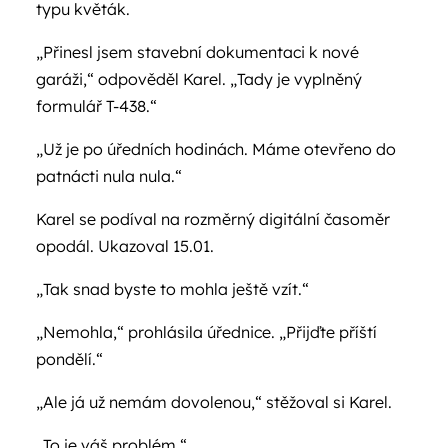
typu květák.
„Přinesl jsem stavební dokumentaci k nové
garáži,“ odpověděl Karel. „Tady je vyplněný
formulář T-438.“
„Už je po úředních hodinách. Máme otevřeno do
patnácti nula nula.“
Karel se podíval na rozměrný digitální časoměr
opodál. Ukazoval 15.01.
„Tak snad byste to mohla ještě vzít.“
„Nemohla,“ prohlásila úřednice. „Přijďte příští
pondělí.“
„Ale já už nemám dovolenou,“ stěžoval si Karel.
„To je váš problém.“