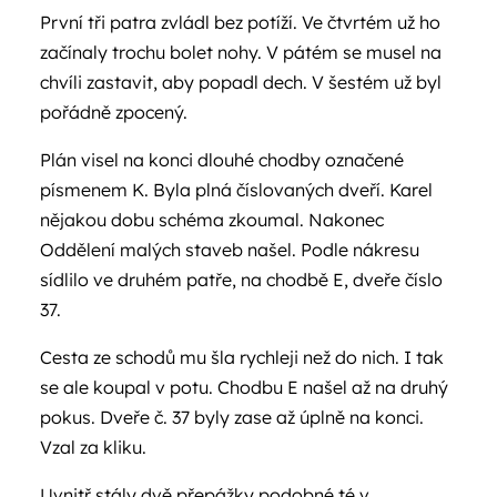
První tři patra zvládl bez potíží. Ve čtvrtém už ho
začínaly trochu bolet nohy. V pátém se musel na
chvíli zastavit, aby popadl dech. V šestém už byl
pořádně zpocený.
Plán visel na konci dlouhé chodby označené
písmenem K. Byla plná číslovaných dveří. Karel
nějakou dobu schéma zkoumal. Nakonec
Oddělení malých staveb našel. Podle nákresu
sídlilo ve druhém patře, na chodbě E, dveře číslo
37.
Cesta ze schodů mu šla rychleji než do nich. I tak
se ale koupal v potu. Chodbu E našel až na druhý
pokus. Dveře č. 37 byly zase až úplně na konci.
Vzal za kliku.
Uvnitř stály dvě přepážky podobné té v