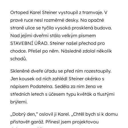
Ortoped Karel Steiner vystoupil z tramvaje. V
pravé ruce nesl rozměrné desky. Na opačné
straně ulice se tyčila vysoká prosklená budova.
Nad jejími dveřmi stálo velkým písmem
STAVEBNÍ ÚŘAD. Steiner našel přechod pro
chodce. Přešel po něm. Následně zdolal několik
schodů.
Skleněné dveře úřadu se před ním rozestoupily.
Jen kousek od nich zahlédl Steiner okénko s
nápisem Podatelna. Seděla za ním žena ve
středních letech s účesem typu květák a tlustými
brýlemi.
„Dobrý den,“ oslovil ji Karel. „Chtěl bych si k domu
přistavět garáž. Přinesl jsem projektovou