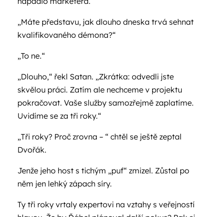
napadlo marketéra.
„Máte představu, jak dlouho dneska trvá sehnat
kvalifikovaného démona?“
„To ne.“
„Dlouho,“ řekl Satan. „Zkrátka: odvedli jste
skvělou práci. Zatím ale nechceme v projektu
pokračovat. Vaše služby samozřejmě zaplatíme.
Uvidíme se za tři roky.“
„Tři roky? Proč zrovna – “ chtěl se ještě zeptal
Dvořák.
Jenže jeho host s tichým „puf“ zmizel. Zůstal po
něm jen lehký zápach síry.
Ty tři roky vrtaly expertovi na vztahy s veřejností