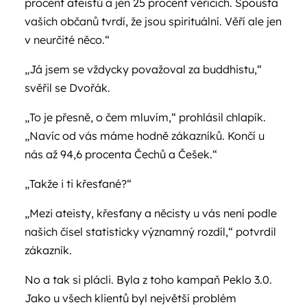
procent ateistů a jen 25 procent věřících. Spousta
vašich občanů tvrdí, že jsou spirituální. Věří ale jen
v neurčité něco.“
„Já jsem se vždycky považoval za buddhistu,“
svěřil se Dvořák.
„To je přesně, o čem mluvím,“ prohlásil chlapík.
„Navíc od vás máme hodně zákazníků. Končí u
nás až 94,6 procenta Čechů a Češek.“
„Takže i ti křesťané?“
„Mezi ateisty, křesťany a něcisty u vás není podle
našich čísel statisticky významný rozdíl,“ potvrdil
zákazník.
No a tak si plácli. Byla z toho kampaň Peklo 3.0.
Jako u všech klientů byl největší problém