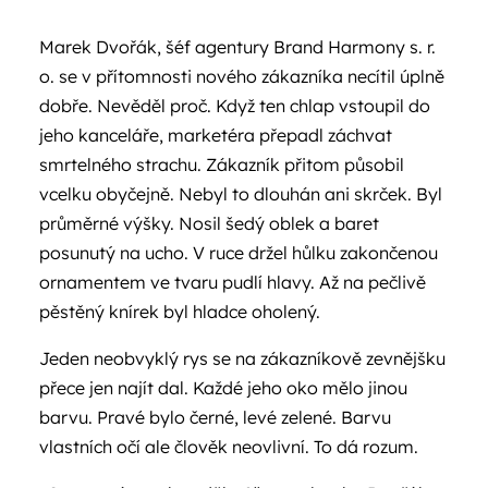
Marek Dvořák, šéf agentury Brand Harmony s. r.
o. se v přítomnosti nového zákazníka necítil úplně
dobře. Nevěděl proč. Když ten chlap vstoupil do
jeho kanceláře, marketéra přepadl záchvat
smrtelného strachu. Zákazník přitom působil
vcelku obyčejně. Nebyl to dlouhán ani skrček. Byl
průměrné výšky. Nosil šedý oblek a baret
posunutý na ucho. V ruce držel hůlku zakončenou
ornamentem ve tvaru pudlí hlavy. Až na pečlivě
pěstěný knírek byl hladce oholený.
Jeden neobvyklý rys se na zákazníkově zevnějšku
přece jen najít dal. Každé jeho oko mělo jinou
barvu. Pravé bylo černé, levé zelené. Barvu
vlastních očí ale člověk neovlivní. To dá rozum.