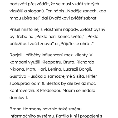
podsvětí přesvědčit, že se musí vzdát starých
vizuálů a sloganů. Ten nápis „Naděje zanech, kdo
mnou ubírá se!“ dal Dvořákovi zvlášť zabrat.
Přišel místo něj s vlastními nápady. Zvlášť pyšný
byl třeba na „Peklo není konec světa,“ „Peklo:
příležitost začít znova“ a „Přijďte se ohřát.“
Rozjeli i příběhy influencerů mezi klienty. V
kampani využili Kleopatru, Bruta, Richarda
Nixona, Matu Hari, Lenina, Lucrezii Borgii,
Gustáva Husáka a samozřejmě Sisifa. Hitler
spolupráci odmítl. Beztak by ale byl až moc
kontroverzní. S Předsedou Maem se nedalo
domluvit.
Brand Harmony navrhla také změnu
informačního systému. Patřilo k ní i propojení s