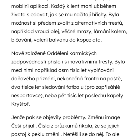
mobilní aplikací. Každý klient mohl už během
života sledovat, jak se mu načítají hříchy. Byla
možnost si předem zvolit z alternativních trestů,
například vroucí olej, věčné mrazy, lámání kolem,
bičování, valení balvanu do kopce atd.
Nově založené Oddělení karmických
zodpovědností přišlo i s inovativními tresty. Bylo
mezi nimi například osm tisíc let vyplňování
daňového přiznání, nekonečná fronta na poště,
dva tisíce let sledování fotbalu (pro zapřisáhlé
nesportovce), nebo pět tisíc let poslechu kapely
Kryštof.
Jenže pak se objevily problémy. Změnu image
Češi přijali. Čísla z průzkumů říkala, že se jejich
postoj k peklu změnil. Netěšili se do něj. To ale