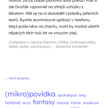
hlavou. Že by Ďábel plánoval další pokus? Pak si
ale Dvořák vzpomněl na zítřejší schůzku s
lékařem. Měl se na ní dozvědět výsledky jaterních
testů. Rychle zkontroloval aplikaci v telefonu.
Když pošle něco na charitu, mohl by možná ušetřit
nějakých těch tisíc let ve vroucím oleji.
Zveřejněno v rubrice
Všechno
|
Štítky:
(mikro)povídka
,
ďábel
,
peklo
,
prosincopiš
|
. : Zanechat komentář : .
Navigace příspěvků
←
Starší příspěvky
(mikro)povídka
apokalypsa
blog
fantasy
bohové
horor
duch
historie
klasikové