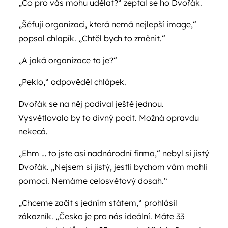
„Co pro vás mohu udělat?“ zeptal se ho Dvořák.
„Šéfuji organizaci, která nemá nejlepší image,“
popsal chlapík. „Chtěl bych to změnit.“
„A jaká organizace to je?“
„Peklo,“ odpověděl chlápek.
Dvořák se na něj podíval ještě jednou.
Vysvětlovalo by to divný pocit. Možná opravdu
nekecá.
„Ehm … to jste asi nadnárodní firma,“ nebyl si jistý
Dvořák. „Nejsem si jistý, jestli bychom vám mohli
pomoci. Nemáme celosvětový dosah.“
„Chceme začít s jedním státem,“ prohlásil
zákazník. „Česko je pro nás ideální. Máte 33