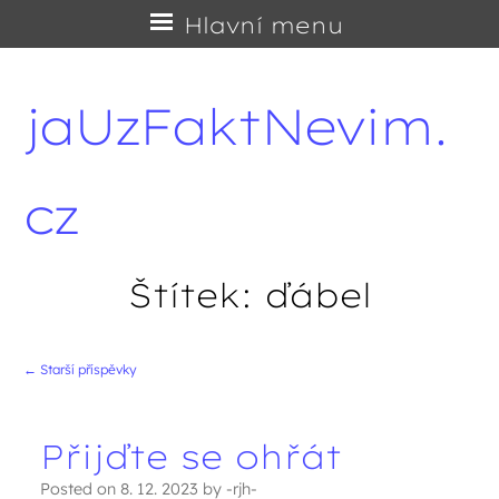
Přejít
Hlavní menu
na
obsah
jaUzFaktNevim.
cz
Štítek:
ďábel
←
Starší příspěvky
Navigace příspěvků
Přijďte se ohřát
Posted on
8. 12. 2023
by
-rjh-