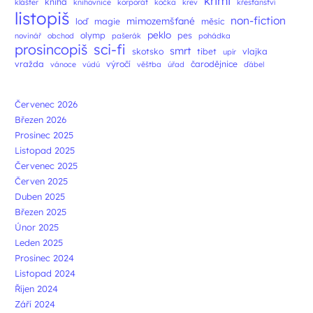
krimi
kniha
klášter
knihovnice
korporát
kočka
krev
křesťanství
listopiš
non-fiction
mimozemšťané
loď
magie
měsíc
peklo
olymp
pes
novinář
obchod
pašerák
pohádka
prosincopiš
sci-fi
smrt
skotsko
tibet
vlajka
upír
vražda
výročí
čarodějnice
vánoce
vúdú
věštba
úřad
ďábel
Červenec 2026
Březen 2026
Prosinec 2025
Listopad 2025
Červenec 2025
Červen 2025
Duben 2025
Březen 2025
Únor 2025
Leden 2025
Prosinec 2024
Listopad 2024
Říjen 2024
Září 2024