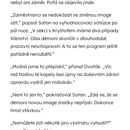
nebyl ani záměr. Potíž se objevila jinde.
„Zaměstnanci se nedokázali se změnou image
sžít,“ popsal Satan na vyhodnocovací schůzce po
půl roce. „V sekci s Kryštofem máme dva případy
šílenství. Oba démoni skončili v dlouhodobé
pracovní neschopnosti. A to se ten program ještě
pořádně nerozběhl.“
„Možná jsme to přepískli,“ přiznal Dvořák. „Víc
než hodinu té kapely bez újmy na duševním zdraví
opravdu vydrží jen málokdo.“
„Není to jen to,“ pokračoval Satan. „Zdá se, že se
démoni novou image značky nepřijali. Dokonce
hrozí stávkou.“
„Nemůžete jich několik pro výstrahu vyhodit?“