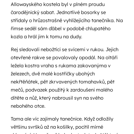
Allowayského kostela byl v plném proudu
čarodějnický sabat. Jednotlivé bosorky se
střídaly o hrůzostrašně vyhlížejícího tanečníka. Na
římse seděl sám ďábel v podobě chlupatého
kozla a hrál jim k tomu na dudy.
Rej sledovali nebožtíci se svícemi v rukou. Jejich
otevřené rakve se povalovaly opodál. Na oltáři
ležela kostra vraha s rukama zakovanýma v
železech, dvě malé kostřičky ubohých
nekřtěňátek, pět zkrvavených tomahavků, pět
mečů, podvazek použitý k zardoušeni malého
dítěte a nůž, který nabrousil syn na svého
nebohého otce.
Tama ale víc zajímaly tanečnice. Když odložily
většinu svršků až na košilky, pocítil mírné