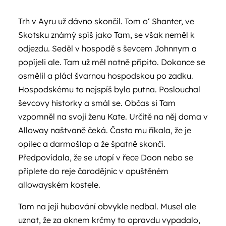
Trh v Ayru už dávno skončil. Tom o‘ Shanter, ve
Skotsku známý spíš jako Tam, se však neměl k
odjezdu. Seděl v hospodě s ševcem Johnnym a
popíjeli ale. Tam už měl notně připito. Dokonce se
osmělil a plácl švarnou hospodskou po zadku.
Hospodskému to nejspíš bylo putna. Poslouchal
ševcovy historky a smál se. Občas si Tam
vzpomněl na svoji ženu Kate. Určitě na něj doma v
Alloway naštvaně čeká. Často mu říkala, že je
opilec a darmošlap a že špatně skončí.
Předpovídala, že se utopí v řece Doon nebo se
připlete do reje čarodějnic v opuštěném
allowayském kostele.
Tam na její hubování obvykle nedbal. Musel ale
uznat, že za oknem krčmy to opravdu vypadalo,