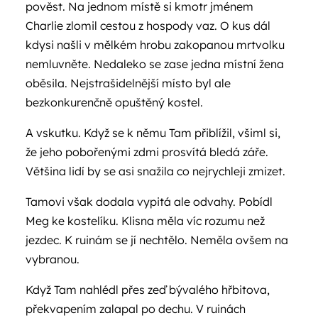
pověst. Na jednom místě si kmotr jménem
Charlie zlomil cestou z hospody vaz. O kus dál
kdysi našli v mělkém hrobu zakopanou mrtvolku
nemluvněte. Nedaleko se zase jedna místní žena
oběsila. Nejstrašidelnější místo byl ale
bezkonkurenčně opuštěný kostel.
A vskutku. Když se k němu Tam přiblížil, všiml si,
že jeho pobořenými zdmi prosvítá bledá záře.
Většina lidí by se asi snažila co nejrychleji zmizet.
Tamovi však dodala vypitá ale odvahy. Pobídl
Meg ke kostelíku. Klisna měla víc rozumu než
jezdec. K ruinám se jí nechtělo. Neměla ovšem na
vybranou.
Když Tam nahlédl přes zeď bývalého hřbitova,
překvapením zalapal po dechu. V ruinách