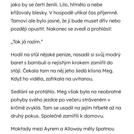
jako by se čerti ženili. Lilo, hřmělo a nebe
křižovaly blesky. V hospodě utíkal čas příjemně.
Tamovi ale bylo jasné, že ji bude muset dřív nebo
později opustit. Nakonec se zvedl a prohlásil:
„Tak já razím.“
Hodil na stůl nějaké peníze, nasadil si svůj modrý
baret s bambulí a nejistým krokem zamířil do
stájí. Čekala tam na něj jeho šedá klisna Meg.
Když ho viděla, zafrkala na uvítanou.
Sedlání se protáhlo. Meg však byla na neobratné
pohyby svého jezdce po večeru stráveném v
krčmě zvyklá. Tam se usadil na jejím hřbetě až na
druhý pokus. Společně zamířili k domovu.
Mokřady mezi Ayrem a Alloway měly špatnou