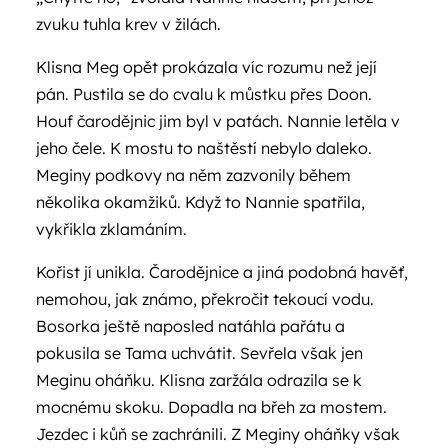
zvuku tuhla krev v žilách.
Klisna Meg opět prokázala víc rozumu než její
pán. Pustila se do cvalu k můstku přes Doon.
Houf čarodějnic jim byl v patách. Nannie letěla v
jeho čele. K mostu to naštěstí nebylo daleko.
Meginy podkovy na něm zazvonily během
několika okamžiků. Když to Nannie spatřila,
vykřikla zklamáním.
Kořist jí unikla. Čarodějnice a jiná podobná havěť,
nemohou, jak známo, překročit tekoucí vodu.
Bosorka ještě naposled natáhla pařátu a
pokusila se Tama uchvátit. Sevřela však jen
Meginu oháňku. Klisna zaržála odrazila se k
mocnému skoku. Dopadla na břeh za mostem.
Jezdec i kůň se zachránili. Z Meginy oháňky však