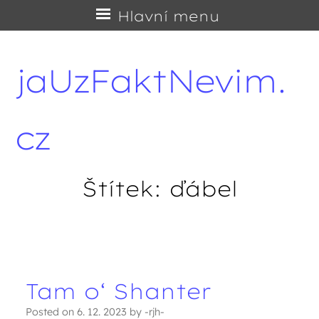
Přejít
Hlavní menu
na
obsah
jaUzFaktNevim.
cz
Štítek:
ďábel
Navigace příspěvků
Tam o‘ Shanter
Posted on
6. 12. 2023
by
-rjh-