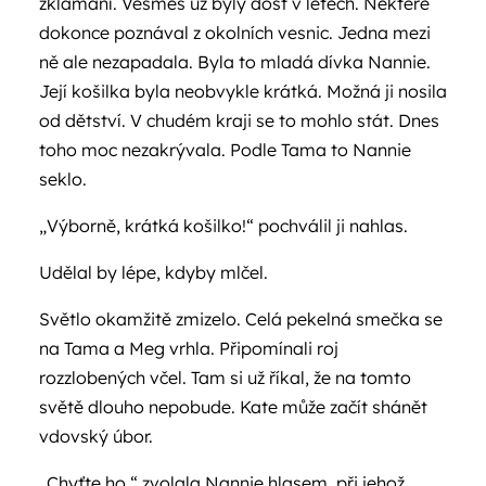
zklamání. Vesměs už byly dost v letech. Některé
dokonce poznával z okolních vesnic. Jedna mezi
ně ale nezapadala. Byla to mladá dívka Nannie.
Její košilka byla neobvykle krátká. Možná ji nosila
od dětství. V chudém kraji se to mohlo stát. Dnes
toho moc nezakrývala. Podle Tama to Nannie
seklo.
„Výborně, krátká košilko!“ pochválil ji nahlas.
Udělal by lépe, kdyby mlčel.
Světlo okamžitě zmizelo. Celá pekelná smečka se
na Tama a Meg vrhla. Připomínali roj
rozzlobených včel. Tam si už říkal, že na tomto
světě dlouho nepobude. Kate může začít shánět
vdovský úbor.
„Chyťte ho,“ zvolala Nannie hlasem, při jehož