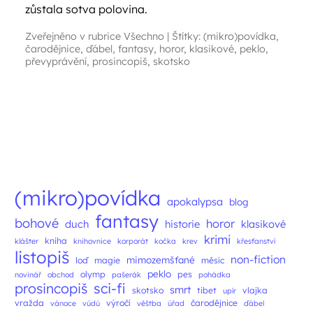
zůstala sotva polovina.
Zveřejněno v rubrice
Všechno
|
Štítky:
(mikro)povídka
,
čarodějnice
,
ďábel
,
fantasy
,
horor
,
klasikové
,
peklo
,
převyprávění
,
prosincopiš
,
skotsko
Navigace příspěvků
(mikro)povídka
apokalypsa
blog
fantasy
bohové
horor
duch
historie
klasikové
krimi
kniha
klášter
knihovnice
korporát
kočka
krev
křesťanství
listopiš
non-fiction
mimozemšťané
loď
magie
měsíc
peklo
olymp
pes
novinář
obchod
pašerák
pohádka
prosincopiš
sci-fi
smrt
skotsko
tibet
vlajka
upír
vražda
výročí
čarodějnice
vánoce
vúdú
věštba
úřad
ďábel