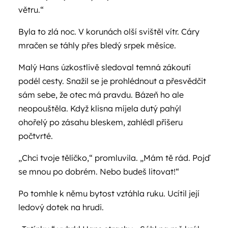
větru.“
Byla to zlá noc. V korunách olší svištěl vítr. Cáry
mračen se táhly přes bledý srpek měsíce.
Malý Hans úzkostlivě sledoval temná zákoutí
podél cesty. Snažil se je prohlédnout a přesvědčit
sám sebe, že otec má pravdu. Bázeň ho ale
neopouštěla. Když klisna míjela dutý pahýl
ohořelý po zásahu bleskem, zahlédl příšeru
počtvrté.
„Chci tvoje tělíčko,“ promluvila. „Mám tě rád. Pojď
se mnou po dobrém. Nebo budeš litovat!“
Po tomhle k němu bytost vztáhla ruku. Ucítil její
ledový dotek na hrudi.