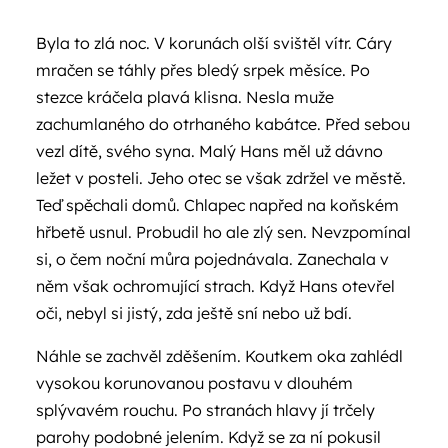
Byla to zlá noc. V korunách olší svištěl vítr. Cáry
mračen se táhly přes bledý srpek měsíce. Po
stezce kráčela plavá klisna. Nesla muže
zachumlaného do otrhaného kabátce. Před sebou
vezl dítě, svého syna. Malý Hans měl už dávno
ležet v posteli. Jeho otec se však zdržel ve městě.
Teď spěchali domů. Chlapec napřed na koňském
hřbetě usnul. Probudil ho ale zlý sen. Nevzpomínal
si, o čem noční můra pojednávala. Zanechala v
něm však ochromující strach. Když Hans otevřel
oči, nebyl si jistý, zda ještě sní nebo už bdí.
Náhle se zachvěl zděšením. Koutkem oka zahlédl
vysokou korunovanou postavu v dlouhém
splývavém rouchu. Po stranách hlavy jí trčely
parohy podobné jelením. Když se za ní pokusil