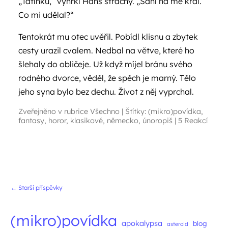
„Tatínku,“ vyhrkl Hans strachy. „Sáhl na mě král.
Co mi udělal?“
Tentokrát mu otec uvěřil. Pobídl klisnu a zbytek
cesty urazil cvalem. Nedbal na větve, které ho
šlehaly do obličeje. Už když míjel bránu svého
rodného dvorce, věděl, že spěch je marný. Tělo
jeho syna bylo bez dechu. Život z něj vyprchal.
Zveřejněno v rubrice
Všechno
|
Štítky:
(mikro)povídka
,
fantasy
,
horor
,
klasikové
,
německo
,
únoropiš
|
5 Reakcí
Navigace příspěvků
←
Starší příspěvky
(mikro)povídka
apokalypsa
blog
asteroid