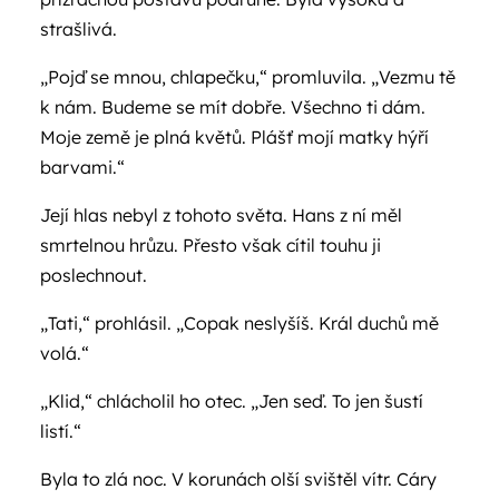
strašlivá.
„Pojď se mnou, chlapečku,“ promluvila. „Vezmu tě
k nám. Budeme se mít dobře. Všechno ti dám.
Moje země je plná květů. Plášť mojí matky hýří
barvami.“
Její hlas nebyl z tohoto světa. Hans z ní měl
smrtelnou hrůzu. Přesto však cítil touhu ji
poslechnout.
„Tati,“ prohlásil. „Copak neslyšíš. Král duchů mě
volá.“
„Klid,“ chlácholil ho otec. „Jen seď. To jen šustí
listí.“
Byla to zlá noc. V korunách olší svištěl vítr. Cáry