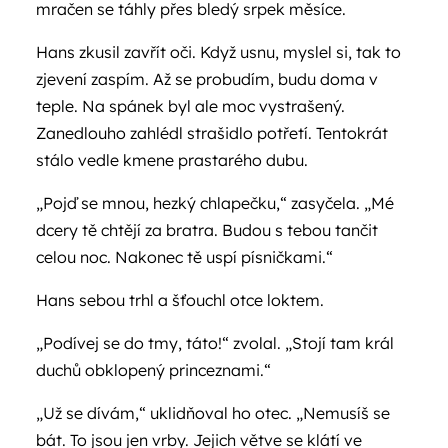
mračen se táhly přes bledý srpek měsíce.
Hans zkusil zavřít oči. Když usnu, myslel si, tak to
zjevení zaspím. Až se probudím, budu doma v
teple. Na spánek byl ale moc vystrašený.
Zanedlouho zahlédl strašidlo potřetí. Tentokrát
stálo vedle kmene prastarého dubu.
„Pojď se mnou, hezký chlapečku,“ zasyčela. „Mé
dcery tě chtějí za bratra. Budou s tebou tančit
celou noc. Nakonec tě uspí písničkami.“
Hans sebou trhl a šťouchl otce loktem.
„Podívej se do tmy, táto!“ zvolal. „Stojí tam král
duchů obklopený princeznami.“
„Už se dívám,“ uklidňoval ho otec. „Nemusíš se
bát. To jsou jen vrby. Jejich větve se klátí ve