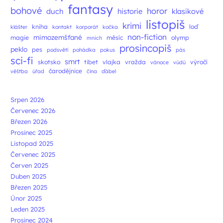
fantasy
bohové
horor
duch
historie
klasikové
listopiš
krimi
kniha
loď
klášter
kontakt
korporát
kočka
non-fiction
mimozemšťané
magie
měsíc
olymp
mnich
prosincopiš
peklo
pes
podsvětí
pohádka
pokus
pás
sci-fi
smrt
skotsko
tibet
vlajka
vražda
výročí
vánoce
vúdú
čarodějnice
věštba
úřad
čína
ďábel
Srpen 2026
Červenec 2026
Březen 2026
Prosinec 2025
Listopad 2025
Červenec 2025
Červen 2025
Duben 2025
Březen 2025
Únor 2025
Leden 2025
Prosinec 2024