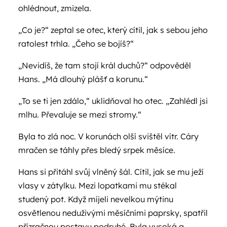
ohlédnout, zmizela.
„Co je?“ zeptal se otec, který cítil, jak s sebou jeho
ratolest trhla. „Čeho se bojíš?“
„Nevidíš, že tam stojí král duchů?“ odpověděl
Hans. „Má dlouhý plášť a korunu.“
„To se ti jen zdálo,“ uklidňoval ho otec. „Zahlédl jsi
mlhu. Převaluje se mezi stromy.“
Byla to zlá noc. V korunách olší svištěl vítr. Cáry
mračen se táhly přes bledý srpek měsíce.
Hans si přitáhl svůj vlněný šál. Cítil, jak se mu ježí
vlasy v zátylku. Mezi lopatkami mu stékal
studený pot. Když míjeli nevelkou mýtinu
osvětlenou neduživými měsíčními paprsky, spatřil
přízračnou postavu podruhé. Byla vysoká a