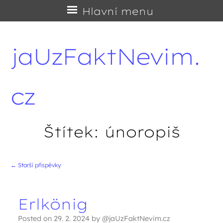
Přejít
Hlavní menu
na
obsah
jaUzFaktNevim.
cz
Štítek:
únoropiš
←
Starší příspěvky
Navigace příspěvků
Erlkönig
Posted on
29. 2. 2024
by
@jaUzFaktNevim.cz