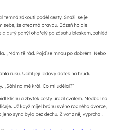
l temná zákoutí podél cesty. Snažil se je
m sebe, že otec má pravdu. Bázeň ho ale
ela dutý pahýl ohořelý po zásahu bleskem, zahlédl
uvila. „Mám tě rád. Pojď se mnou po dobrém. Nebo
la ruku. Ucítil její ledový dotek na hrudi.
y. „Sáhl na mě král. Co mi udělal?“
ídl klisnu a zbytek cesty urazil cvalem. Nedbal na
bličeje. Už když míjel bránu svého rodného dvorce,
o jeho syna bylo bez dechu. Život z něj vyprchal.