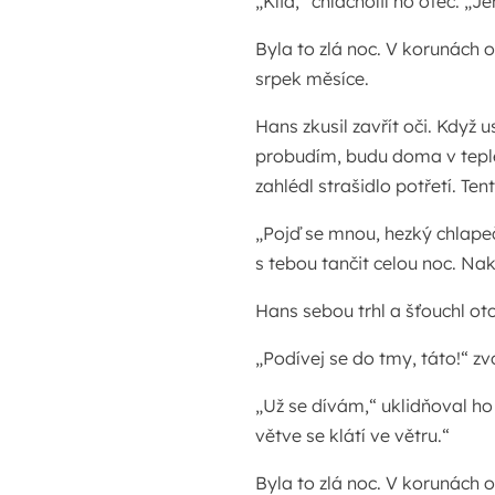
„Klid,“ chlácholil ho otec. „Jen
Byla to zlá noc. V korunách ol
srpek měsíce.
Hans zkusil zavřít oči. Když u
probudím, budu doma v tepl
zahlédl strašidlo potřetí. T
„Pojď se mnou, hezký chlapeč
s tebou tančit celou noc. Nak
Hans sebou trhl a šťouchl ot
„Podívej se do tmy, táto!“ zv
„Už se dívám,“ uklidňoval ho 
větve se klátí ve větru.“
Byla to zlá noc. V korunách ol