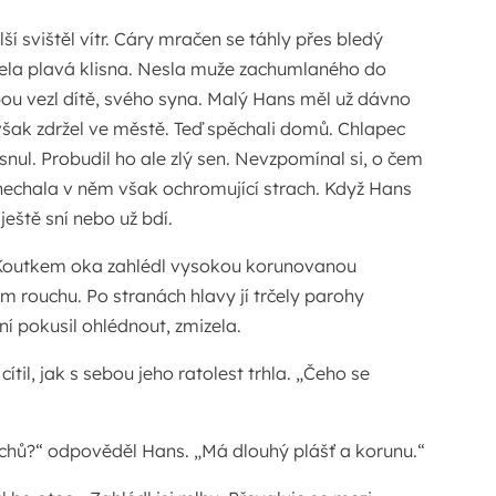
ší svištěl vítr. Cáry mračen se táhly přes bledý
čela plavá klisna. Nesla muže zachumlaného do
ou vezl dítě, svého syna. Malý Hans měl už dávno
 však zdržel ve městě. Teď spěchali domů. Chlapec
ul. Probudil ho ale zlý sen. Nevzpomínal si, o čem
echala v něm však ochromující strach. Když Hans
a ještě sní nebo už bdí.
 Koutkem oka zahlédl vysokou korunovanou
 rouchu. Po stranách hlavy jí trčely parohy
ní pokusil ohlédnout, zmizela.
cítil, jak s sebou jeho ratolest trhla. „Čeho se
duchů?“ odpověděl Hans. „Má dlouhý plášť a korunu.“