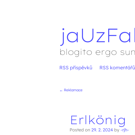
jaUzFa
blogito ergo su
Přejít
RSS příspěvků
RSS komentářů
Hlavní menu
na
obsah
←
Reklamace
Navigace přís
Erlkönig
Posted on
29. 2. 2024
by
-rjh-