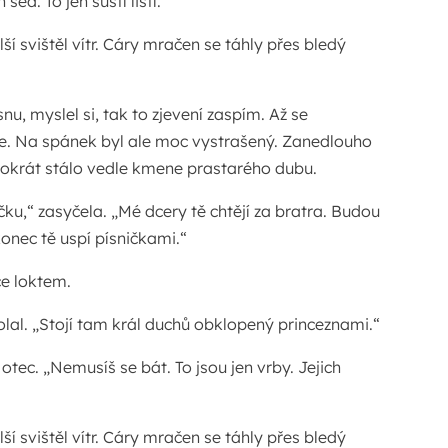
 seď. To jen šustí listí.“
ší svištěl vítr. Cáry mračen se táhly přes bledý
snu, myslel si, tak to zjevení zaspím. Až se
e. Na spánek byl ale moc vystrašený. Zanedlouho
entokrát stálo vedle kmene prastarého dubu.
ku,“ zasyčela. „Mé dcery tě chtějí za bratra. Budou
onec tě uspí písničkami.“
ce loktem.
olal. „Stojí tam král duchů obklopený princeznami.“
otec. „Nemusíš se bát. To jsou jen vrby. Jejich
ší svištěl vítr. Cáry mračen se táhly přes bledý