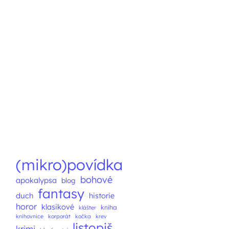
(mikro)povídka
bohové
apokalypsa
blog
fantasy
duch
historie
horor
klasikové
kniha
klášter
knihovnice
korporát
kočka
krev
listopiš
krimi