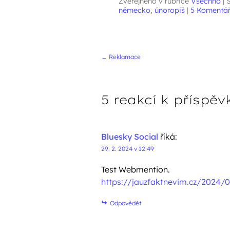
Zveřejněno v rubrice
Všechno
|
Š
německo
,
únoropiš
|
5 Komentá
Navigace přís
←
Reklamace
5 reakcí k příspěv
Bluesky Social
říká:
29. 2. 2024 v 12:49
Test Webmention.
https://jauzfaktnevim.cz/2024/0
Odpovědět