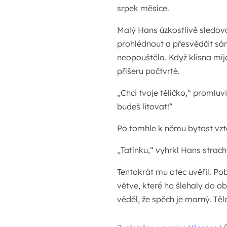
srpek měsíce.
Malý Hans úzkostlivě sledova
prohlédnout a přesvědčit sá
neopouštěla. Když klisna míj
příšeru počtvrté.
„Chci tvoje tělíčko,“ proml
budeš litovat!“
Po tomhle k němu bytost vztáh
„Tatínku,“ vyhrkl Hans strach
Tentokrát mu otec uvěřil. Pob
větve, které ho šlehaly do o
věděl, že spěch je marný. Těl