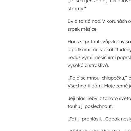
„To se ti jen zdálo,“ uklidňov
stromy.“
Byla to zlá noc. V korunách ol
srpek měsíce.
Hans si přitáhl svůj vlněný šál
lopatkami mu stékal studený
neduživými měsíčními paprsk
vysoká a strašlivá.
„Pojď se mnou, chlapečku,“ 
Všechno ti dám. Moje země je
Její hlas nebyl z tohoto světa
touhu ji poslechnout.
„Tati,“ prohlásil. „Copak nes