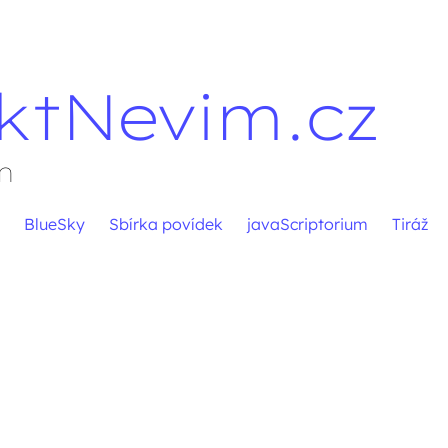
ktNevim.cz
m
BlueSky
Sbírka povídek
javaScriptorium
Tiráž
pěvků