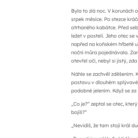
Byla to zlá noc. V korunách ol
srpek měsíce. Po stezce krá
otrhaného kabátce. Před seb
ležet v posteli. Jeho otec se
napřed na koňském hřbetě usn
noční můra pojednávala. Zan
otevřel oči, nebyl si jistý, zd
Náhle se zachvěl zděšením.
postavu v dlouhém splývavém
podobné jelením. Když se za 
„Co je?“ zeptal se otec, který 
bojíš?“
„Nevidíš, že tam stojí král 