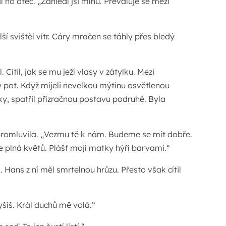
al ho otec. „Zahlédl jsi mlhu. Převaluje se mezi
ší svištěl vítr. Cáry mračen se táhly přes bledý
. Cítil, jak se mu ježí vlasy v zátylku. Mezi
 pot. Když míjeli nevelkou mýtinu osvětlenou
y, spatřil přízračnou postavu podruhé. Byla
promluvila. „Vezmu tě k nám. Budeme se mít dobře.
 plná květů. Plášť mojí matky hýří barvami.“
. Hans z ní měl smrtelnou hrůzu. Přesto však cítil
lyšíš. Král duchů mě volá.“