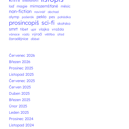
křesťanství
mimozemšťané
loď
magie
měsíc
non-fiction
novinář
obchod
peklo
olymp
pes
pašerák
pohádka
prosincopiš
sci-fi
skotsko
smrt
tibet
vlajka
vražda
upír
výročí
vánoce
vúdú
věštba
úřad
čarodějnice
ďábel
Červenec 2026
Březen 2026
Prosinec 2025
Listopad 2025
Červenec 2025
Červen 2025
Duben 2025
Březen 2025
Únor 2025
Leden 2025
Prosinec 2024
Listopad 2024