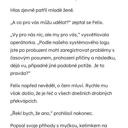
Hlas zjevně patřil mladé ženě.
„A co pro vás můžu udělat?“ zeptal se Felix.
„Vy pro nás nic, ale my pro vás,“ vysvětlovala
operátorka. „Podle našeho systémového logu
jste po probuzení mohl zaregistrovat problémy s
časovým posunem, prohození příčiny a následku,
déjà vu, případně jiné podobné potíže. Je to
pravda?“
Felix napřed nevěděl, o čem mluví. Rychle mu
však došlo, že je řeč o všech dnešních drobných
překvápcích.
„Řekl bych, že ano,“ prohlásil nakonec.
Popsal svoje příhody s myčkou, kelímkem na