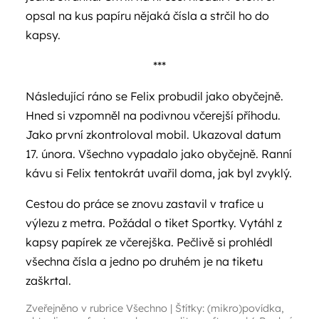
opsal na kus papíru nějaká čísla a strčil ho do
kapsy.
***
Následující ráno se Felix probudil jako obyčejně.
Hned si vzpomněl na podivnou včerejší příhodu.
Jako první zkontroloval mobil. Ukazoval datum
17. února. Všechno vypadalo jako obyčejně. Ranní
kávu si Felix tentokrát uvařil doma, jak byl zvyklý.
Cestou do práce se znovu zastavil v trafice u
výlezu z metra. Požádal o tiket Sportky. Vytáhl z
kapsy papírek ze včerejška. Pečlivě si prohlédl
všechna čísla a jedno po druhém je na tiketu
zaškrtal.
Zveřejněno v rubrice
Všechno
|
Štítky:
(mikro)povídka
,