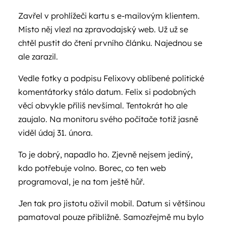
Zavřel v prohlížeči kartu s e-mailovým klientem.
Místo něj vlezl na zpravodajský web. Už už se
chtěl pustit do čtení prvního článku. Najednou se
ale zarazil.
Vedle fotky a podpisu Felixovy oblíbené politické
komentátorky stálo datum. Felix si podobných
věcí obvykle příliš nevšímal. Tentokrát ho ale
zaujalo. Na monitoru svého počítače totiž jasně
viděl údaj 31. února.
To je dobrý, napadlo ho. Zjevně nejsem jediný,
kdo potřebuje volno. Borec, co ten web
programoval, je na tom ještě hůř.
Jen tak pro jistotu oživil mobil. Datum si většinou
pamatoval pouze přibližně. Samozřejmě mu bylo