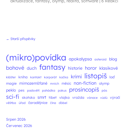
aktualizace
,
fantasy
,
olymp
,
realita
,
software
|
6 Reakcí
Navigace příspěvků
←
Starší příspěvky
(mikro)povídka
apokalypsa
blog
asteroid
fantasy
bohové
horor
duch
historie
klasikové
listopiš
krimi
kniha
loď
klášter
kontakt
korporát
kočka
non-fiction
mimozemšťané
magie
měsíc
olymp
mnich
prosincopiš
peklo
pes
podsvětí
pohádka
pokus
pás
sci-fi
smrt
skotsko
tibet
vlajka
vražda
výročí
vánoce
vúdú
čarodějnice
věštba
úřad
čína
ďábel
Srpen 2026
Červenec 2026