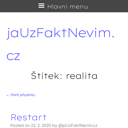
Přejít
Hlavní menu
na
obsah
jaUzFaktNevim.
cz
Štítek:
realita
←
Starší příspěvky
Navigace příspěvků
Restart
Posted on
22. 2. 2025
by
@jaUzFaktNevim.cz