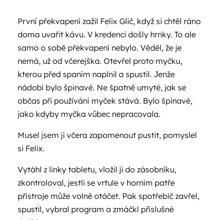
První překvapení zažil Felix Glič, když si chtěl ráno
doma uvařit kávu. V kredenci došly hrnky. To ale
samo o sobě překvapení nebylo. Věděl, že je
nemá, už od včerejška. Otevřel proto myčku,
kterou před spaním naplnil a spustil. Jenže
nádobí bylo špinavé. Ne špatně umyté, jak se
občas při používání myček stává. Bylo špinavé,
jako kdyby myčka vůbec nepracovala.
Musel jsem ji včera zapomenout pustit, pomyslel
si Felix.
Vytáhl z linky tabletu, vložil ji do zásobníku,
zkontroloval, jestli se vrtule v horním patře
přístroje může volně otáčet. Pak spotřebič zavřel,
spustil, vybral program a zmáčkl příslušné