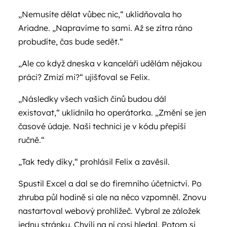
„Nemusíte dělat vůbec nic,“ uklidňovala ho
Ariadne. „Napravíme to sami. Až se zítra ráno
probudíte, čas bude sedět.“
„Ale co když dneska v kanceláři udělám nějakou
práci? Zmizí mi?“ ujišťoval se Felix.
„Následky všech vašich činů budou dál
existovat,“ uklidnila ho operátorka. „Změní se jen
časové údaje. Naši technici je v kódu přepíší
ručně.“
„Tak tedy díky,“ prohlásil Felix a zavěsil.
Spustil Excel a dal se do firemního účetnictví. Po
zhruba půl hodině si ale na něco vzpomněl. Znovu
nastartoval webový prohlížeč. Vybral ze záložek
jednu stránku. Chvíli na ní cosi hledal. Potom si