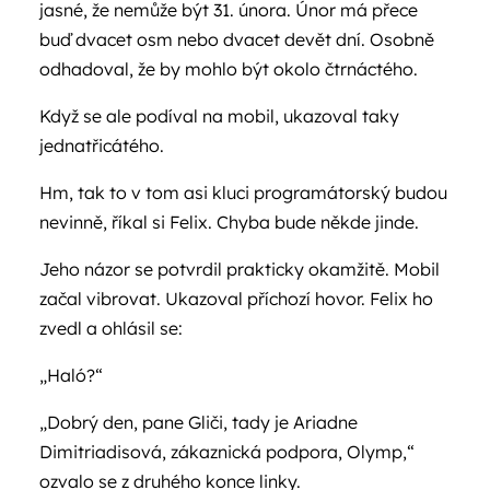
jasné, že nemůže být 31. února. Únor má přece
buď dvacet osm nebo dvacet devět dní. Osobně
odhadoval, že by mohlo být okolo čtrnáctého.
Když se ale podíval na mobil, ukazoval taky
jednatřicátého.
Hm, tak to v tom asi kluci programátorský budou
nevinně, říkal si Felix. Chyba bude někde jinde.
Jeho názor se potvrdil prakticky okamžitě. Mobil
začal vibrovat. Ukazoval příchozí hovor. Felix ho
zvedl a ohlásil se:
„Haló?“
„Dobrý den, pane Gliči, tady je Ariadne
Dimitriadisová, zákaznická podpora, Olymp,“
ozvalo se z druhého konce linky.