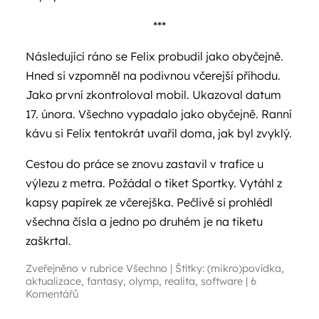
***
Následující ráno se Felix probudil jako obyčejně.
Hned si vzpomněl na podivnou včerejší příhodu.
Jako první zkontroloval mobil. Ukazoval datum
17. února. Všechno vypadalo jako obyčejně. Ranní
kávu si Felix tentokrát uvařil doma, jak byl zvyklý.
Cestou do práce se znovu zastavil v trafice u
výlezu z metra. Požádal o tiket Sportky. Vytáhl z
kapsy papírek ze včerejška. Pečlivě si prohlédl
všechna čísla a jedno po druhém je na tiketu
zaškrtal.
Zveřejněno v rubrice
Všechno
|
Štítky:
(mikro)povídka
,
aktualizace
,
fantasy
,
olymp
,
realita
,
software
|
6
Komentářů