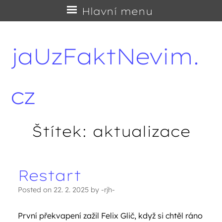
Přejít
Hlavní menu
na
obsah
jaUzFaktNevim.
cz
Štítek:
aktualizace
Restart
Navigace příspěvků
Posted on
22. 2. 2025
by
-rjh-
První překvapení zažil Felix Glič, když si chtěl ráno