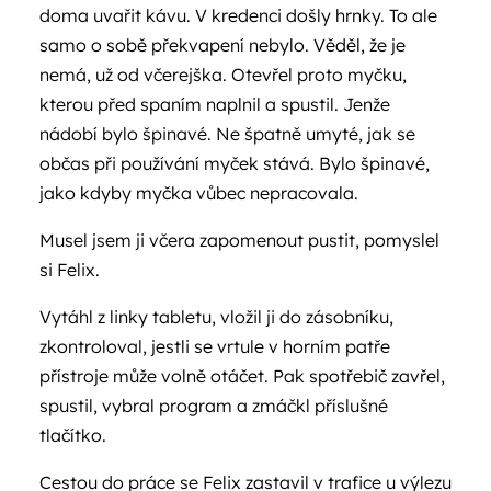
doma uvařit kávu. V kredenci došly hrnky. To ale
samo o sobě překvapení nebylo. Věděl, že je
nemá, už od včerejška. Otevřel proto myčku,
kterou před spaním naplnil a spustil. Jenže
nádobí bylo špinavé. Ne špatně umyté, jak se
občas při používání myček stává. Bylo špinavé,
jako kdyby myčka vůbec nepracovala.
Musel jsem ji včera zapomenout pustit, pomyslel
si Felix.
Vytáhl z linky tabletu, vložil ji do zásobníku,
zkontroloval, jestli se vrtule v horním patře
přístroje může volně otáčet. Pak spotřebič zavřel,
spustil, vybral program a zmáčkl příslušné
tlačítko.
Cestou do práce se Felix zastavil v trafice u výlezu