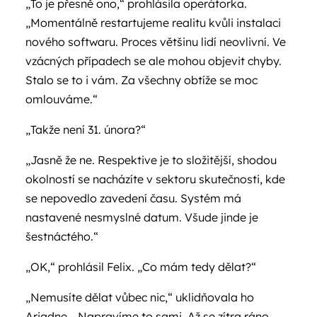
„To je přesně ono,“ prohlásila operátorka.
„Momentálně restartujeme realitu kvůli instalaci
nového softwaru. Proces většinu lidí neovlivní. Ve
vzácných případech se ale mohou objevit chyby.
Stalo se to i vám. Za všechny obtíže se moc
omlouváme.“
„Takže není 31. února?“
„Jasně že ne. Respektive je to složitější, shodou
okolností se nacházíte v sektoru skutečnosti, kde
se nepovedlo zavedení času. Systém má
nastavené nesmyslné datum. Všude jinde je
šestnáctého.“
„OK,“ prohlásil Felix. „Co mám tedy dělat?“
„Nemusíte dělat vůbec nic,“ uklidňovala ho
Ariadne. „Napravíme to sami. Až se zítra ráno