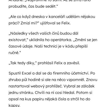
probudíte, čas bude sedět.“
„Ale co když dneska v kanceláři udělám nějakou
práci? Zmizí mi?“ ujišťoval se Felix.
„Následky všech vašich činů budou dál
existovat,“ uklidnila ho operátorka. „Změní se jen
časové údaje. Naši technici je v kódu přepíší
ručně.“
„Tak tedy díky,“ prohlásil Felix a zavěsil.
Spustil Excel a dal se do firemního účetnictví. Po
zhruba půl hodině si ale na něco vzpomněl. Znovu
nastartoval webový prohlížeč. Vybral ze záložek
jednu stránku. Chvíli na ní cosi hledal. Potom si
opsal na kus papíru nějaká čísla a strčil ho do
kapsy.