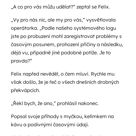
„A co pro vás můžu udělat?“ zeptal se Felix.
„Vy pro nás nic, ale my pro vás,“ vysvětlovala
operátorka. „Podle našeho systémového logu
jste po probuzení mohl zaregistrovat problémy s
časovým posunem, prohození příčiny a následku,
déjà vu, případně jiné podobné potíže. Je to
pravda?“
Felix napřed nevěděl, o čem mluví. Rychle mu
však došlo, že je řeč o všech dnešních drobných
překvápcích.
„Řekl bych, že ano,“ prohlásil nakonec.
Popsal svoje příhody s myčkou, kelímkem na
kávu a podivnými časovými údaji.