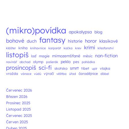
Navigace příspěvků
(mikro)povídka
apokalypsa
blog
fantasy
bohové
horor
duch
historie
klasikové
krimi
kniha
klášter
knihovnice
korporát
kočka
krev
křesťanství
listopiš
non-fiction
mimozemšťané
loď
magie
měsíc
peklo
olymp
pes
novinář
obchod
pašerák
pohádka
prosincopiš
sci-fi
smrt
skotsko
tibet
vlajka
upír
vražda
výročí
čarodějnice
vánoce
vúdú
věštba
úřad
ďábel
Červenec 2026
Březen 2026
Prosinec 2025
Listopad 2025
Červenec 2025
Červen 2025
Duben 2025