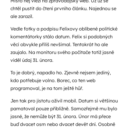
Místo něj vlezl na zpravodajský web. Už už se
chtěl pustit do čtení prvního článku. Najednou se
ale zarazil.
Vedle fotky a podpisu Felixovy oblíbené politické
komentátorky stálo datum. Felix si podobných
věcí obvykle příliš nevšímal. Tentokrát ho ale
zaujalo. Na monitoru svého počítače totiž jasně
viděl údaj 31. února.
To je dobrý, napadlo ho. Zjevně nejsem jediný,
kdo potřebuje volno. Borec, co ten web
programoval, je na tom ještě hůř.
Jen tak pro jistotu oživil mobil. Datum si většinou
pamatoval pouze přibližně. Samozřejmě mu bylo
jasné, že nemůže být 31. února. Únor má přece
buď dvacet osm nebo dvacet devět dní. Osobně