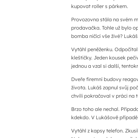
kupovat roller s párkem.
Provozovna stála na svém mí
prodavačka. Tohle už bylo o
bomba ničící vše živé? Lukáš 
Vytáhl peněženku. Odpočítal p
kleštičky. Jeden kousek pečiv
jednou a vzal si další, tento
Dveře firemní budovy reagov
života. Lukáš zapnul svůj poč
chvíli pokračoval v práci na t
Brzo toho ale nechal. Připada
kdekdo. V Lukášově případě b
Vytáhl z kapsy telefon. Zkusi