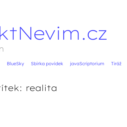
ktNevim.cz
m
BlueSky
Sbírka povídek
javaScriptorium
Tiráž
títek:
realita
pěvků