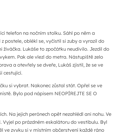
ící telefon na nočním stolku. Sáhl po něm a
z postele, oblékl se, vyčistil si zuby a vyrazil do
ni živáčka. Lukáše to zpočátku neudivilo. Jezdil do
zvykem. Pak ale vlezl do metra. Nástupiště zelo
rava a otevřely se dveře, Lukáš zjistil, že se ve
 cestující.
čku si vybrat. Nakonec zůstal stát. Opřel se ve
 místě. Bylo pod nápisem NEOPÍREJTE SE O
ích. Na jejich perónech opět nezahlédl ani nohu. Ve
l. Vyjel po prázdném eskalátoru do vestibulu. Byl
l ve zvyku si v místním občerstvení každé ráno