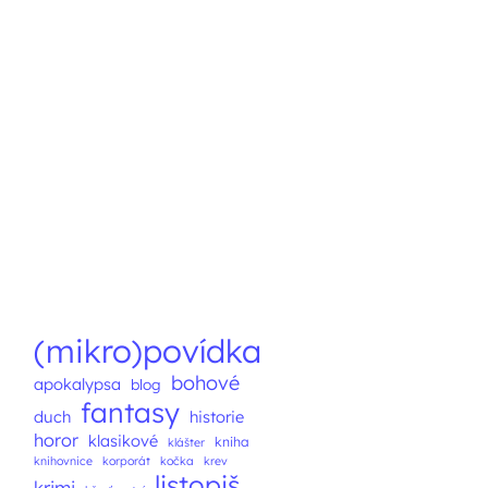
(mikro)povídka
bohové
apokalypsa
blog
fantasy
duch
historie
horor
klasikové
kniha
klášter
knihovnice
korporát
kočka
krev
listopiš
krimi