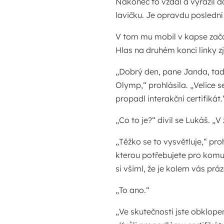
Nakonec to vzdal a vyrazil 
lavičku. Je opravdu poslední ž
V tom mu mobil v kapse začal 
Hlas na druhém konci linky z
„Dobrý den, pane Janda, tad
Olymp,“ prohlásila. „Velice
propadl interakční certifikát.
„Co to je?“ divil se Lukáš. „V
„Těžko se to vysvětluje,“ pro
kterou potřebujete pro komuni
si všiml, že je kolem vás prá
„To ano.“
„Ve skutečnosti jste obklope