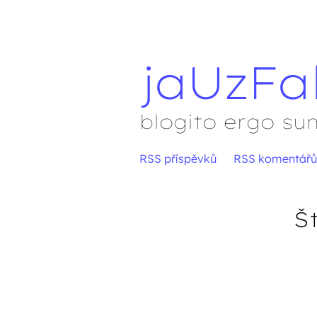
jaUzFa
blogito ergo su
Přejít
RSS příspěvků
RSS komentářů
Hlavní menu
na
obsah
Š
Navigace přís