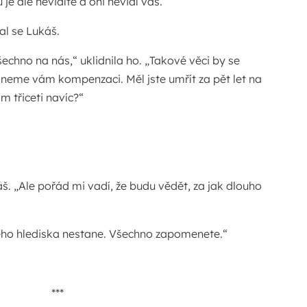
je ale nevidíte a oni nevidí vás.“
al se Lukáš.
všechno na nás,“ uklidnila ho. „Takové věci by se
eme vám kompenzaci. Měl jste umřít za pět let na
m třiceti navíc?“
áš. „Ale pořád mi vadí, že budu vědět, za jak dlouho
eho hlediska nestane. Všechno zapomenete.“
***