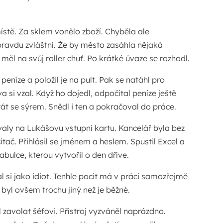
stě. Za sklem vonělo zboží. Chyběla ale
pravdu zvláštní. Že by město zasáhla nějaká
měl na svůj roller chuť. Po krátké úvaze se rozhodl.
eníze a položil je na pult. Pak se natáhl pro
a si vzal. Když ho dojedl, odpočítal peníze ještě
krát se sýrem. Snědl i ten a pokračoval do práce.
aly na Lukášovu vstupní kartu. Kancelář byla bez
ítač. Přihlásil se jménem a heslem. Spustil Excel a
abulce, kterou vytvořil o den dříve.
l si jako idiot. Tenhle pocit má v práci samozřejmě
yl ovšem trochu jiný než je běžné.
l zavolat šéfovi. Přístroj vyzváněl naprázdno.