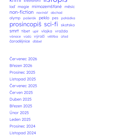
křesťanství
mimozemšťané
loď
magie
měsíc
non-fiction
novinář
obchod
peklo
olymp
pes
pašerák
pohádka
prosincopiš
sci-fi
skotsko
smrt
tibet
vlajka
vražda
upír
výročí
vánoce
vúdú
věštba
úřad
čarodějnice
ďábel
Červenec 2026
Březen 2026
Prosinec 2025
Listopad 2025
Červenec 2025
Červen 2025
Duben 2025
Březen 2025
Únor 2025
Leden 2025
Prosinec 2024
Listopad 2024