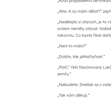
„Kvůli propadlému certifikátu 
„Aha. A co mám dělat?“ zept
„Nedělejte si starosti, je to 
ovšem neměly stávat. Nabídn
rakovinu. Co byste říkal další
„Není to málo?“
„Dobře, tak pětačtyřicet.“
„Platí,“ řekl fascinovaný Luk
zemřu.“
„Nebudete. Dnešek se z vaš
„Tak vám děkuji.“