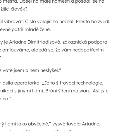
do města. Došel na malé náměstí a posadil se na
ijící člověk?
vibrovat. Číslo volajícího neznal. Přesto ho zvedl.
jevně patřil mladé ženě.
y je Ariadne Dimitriadisová, zákaznická podpora,
 se omlouváme, ale zdá se, že vám nedopatřením
“
 životě jsem o něm neslyšel.“
hlásila operátorka. „Je to šifrovací technologie,
kaci s jinými lidmi. Brání šíření malwaru. Asi jste
zdno.“
ný lidmi jako obyčejně,“ vysvětlovala Ariadne.