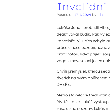
Invalidní
Posted on
17. 1. 2024
by
-rjh-
Lukáše Jandu probudil vibruj
deaktivoval budík. Pak vylezl 
kanceláře. V ulicích nebylo a
práce o něco později, než je 
prázdnotou. Když přijela soup
vagónu neveze ani jeden další
Chvíli přemýšlel, kterou seda
dveřích na svém oblíbeném
DVEŘE.
Metro stavělo ve třech stanic
čtvrté stanici Lukáš vystoupi
zase úplně prázdný. Lukáš mě