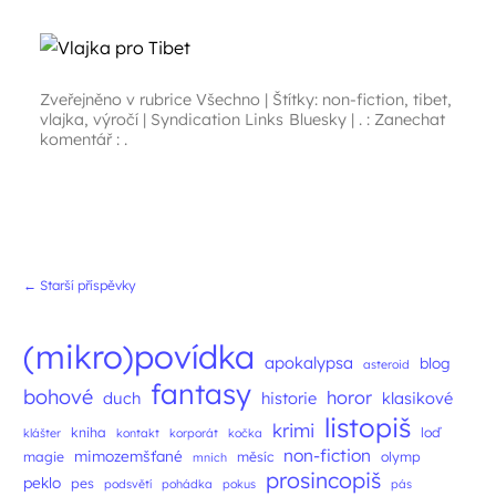
Zveřejněno v rubrice
Všechno
|
Štítky:
non-fiction
,
tibet
,
vlajka
,
výročí
|
Syndication Links
Bluesky
|
. : Zanechat
komentář : .
Navigace příspěvků
←
Starší příspěvky
(mikro)povídka
apokalypsa
blog
asteroid
fantasy
bohové
horor
duch
historie
klasikové
listopiš
krimi
kniha
loď
klášter
kontakt
korporát
kočka
non-fiction
mimozemšťané
magie
měsíc
olymp
mnich
prosincopiš
peklo
pes
podsvětí
pohádka
pokus
pás