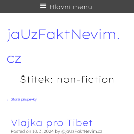
Přejít
Hlavní menu
na
obsah
jaUzFaktNevim.
cz
Štítek:
non-fiction
←
Starší příspěvky
Navigace příspěvků
Vlajka pro Tibet
Posted on
10. 3. 2024
by
@jaUzFaktNevim.cz