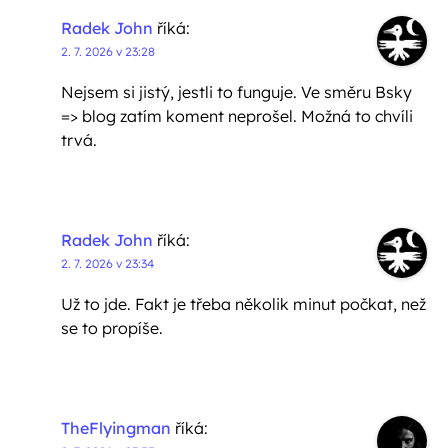
Radek John
říká:
2. 7. 2026 v 23:28
Nejsem si jistý, jestli to funguje. Ve směru Bsky
=> blog zatím koment neprošel. Možná to chvíli
trvá.
Radek John
říká:
2. 7. 2026 v 23:34
Už to jde. Fakt je třeba několik minut počkat, než
se to propíše.
TheFlyingman
říká: