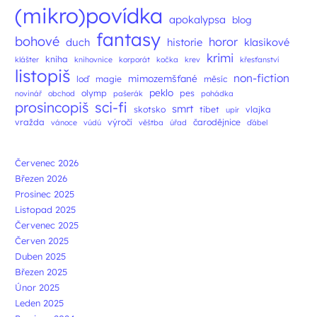
(mikro)povídka
apokalypsa
blog
fantasy
bohové
horor
duch
historie
klasikové
krimi
kniha
klášter
knihovnice
korporát
kočka
krev
křesťanství
listopiš
non-fiction
mimozemšťané
loď
magie
měsíc
peklo
olymp
pes
novinář
obchod
pašerák
pohádka
prosincopiš
sci-fi
smrt
skotsko
tibet
vlajka
upír
vražda
výročí
čarodějnice
vánoce
vúdú
věštba
úřad
ďábel
Červenec 2026
Březen 2026
Prosinec 2025
Listopad 2025
Červenec 2025
Červen 2025
Duben 2025
Březen 2025
Únor 2025
Leden 2025