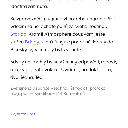
identita zahrnutá.
Ke zprovoznění pluginu byl potřeba upgrade PHP.
Vděčím za něj ochotě pánů ze svého hostingu
Starlab
. Kromě ATmosphere používám ještě
službu
Bridgy
, která funguje podobně. Mosty do
Bluesky by v ní měly být vypnuté.
Kdyby ne, mohly by se všechny odpovědi, reposty
a lajky objevit dvakrát. Uvidíme, no. Takže … tři,
dva, jedna. Teď!
Zveřejněno v rubrice
Všechno
|
Štítky:
at_protokol
,
blog
,
posse
,
syndikace
|
14 Komentářů
Navigace příspěvků
←
Vlajka pro Tibet