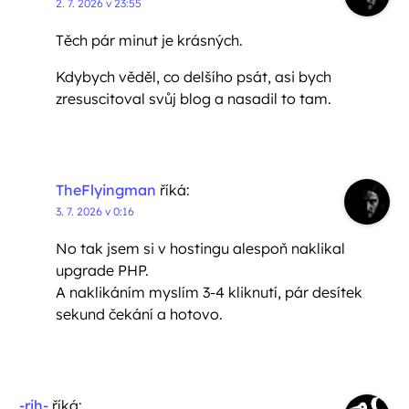
2. 7. 2026 v 23:55
Těch pár minut je krásných.
Kdybych věděl, co delšího psát, asi bych
zresuscitoval svůj blog a nasadil to tam.
TheFlyingman
říká:
3. 7. 2026 v 0:16
No tak jsem si v hostingu alespoň naklikal
upgrade PHP.
A naklikáním myslím 3-4 kliknutí, pár desítek
sekund čekání a hotovo.
-rjh-
říká: