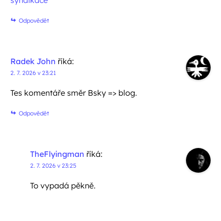
Odpovědět
Radek John
říká:
2. 7. 2026 v 23:21
Tes komentáře směr Bsky => blog.
Odpovědět
TheFlyingman
říká:
2. 7. 2026 v 23:25
To vypadá pěkně.