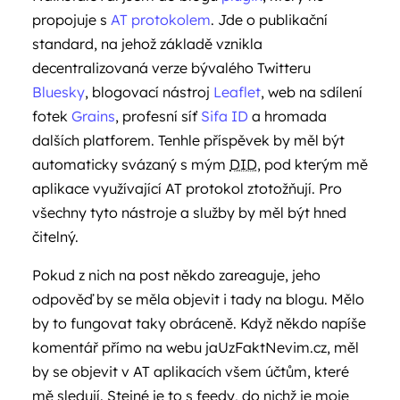
propojuje s
AT protokolem
. Jde o publikační
standard, na jehož základě vznikla
decentralizovaná verze bývalého Twitteru
Bluesky
, blogovací nástroj
Leaflet
, web na sdílení
fotek
Grains
, profesní síť
Sifa ID
a hromada
dalších platforem. Tenhle příspěvek by měl být
automaticky svázaný s mým
DID
, pod kterým mě
aplikace využívající AT protokol ztotožňují. Pro
všechny tyto nástroje a služby by měl být hned
čitelný.
Pokud z nich na post někdo zareaguje, jeho
odpověď by se měla objevit i tady na blogu. Mělo
by to fungovat taky obráceně. Když někdo napíše
komentář přímo na webu jaUzFaktNevim.cz, měl
by se objevit v AT aplikacích všem účtům, které
mě sledují. Stejné je to s feedy, do nichž je moje