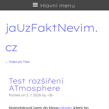
Přejít
Hlavní menu
na
obsah
jaUzFaktNevim.
cz
←
Vlajka pro Tibet
Navigace příspěvků
Test rozšíření
ATmosphere
Posted on
2. 7. 2026
by
-rjh-
Nainstaloval jsem do blogu
plugin
, který ho