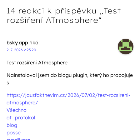
14 reakcí k příspěvku „
Test
rozšíření ATmosphere
“
bsky.app
říká:
2. 7. 2026 v 23:20
Test rozšíření ATmosphere
Nainstaloval jsem do blogu plugin, který ho propojuje
s
https://jauzfaktnevim.cz/2026/07/02/test-rozsireni-
atmosphere/
Všechno
at_protokol
blog
posse
syndikace