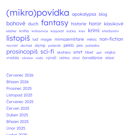
Navigace příspěvků
(mikro)povídka
apokalypsa
blog
fantasy
bohové
horor
duch
historie
klasikové
krimi
kniha
klášter
knihovnice
korporát
kočka
krev
křesťanství
listopiš
non-fiction
mimozemšťané
loď
magie
měsíc
peklo
olymp
pes
novinář
obchod
pašerák
pohádka
prosincopiš
sci-fi
smrt
skotsko
tibet
vlajka
upír
vražda
výročí
čarodějnice
vánoce
vúdú
věštba
úřad
ďábel
Červenec 2026
Březen 2026
Prosinec 2025
Listopad 2025
Červenec 2025
Červen 2025
Duben 2025
Březen 2025
Únor 2025
Leden 2025