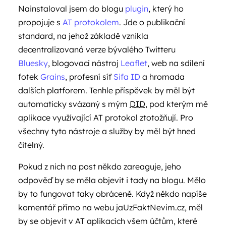
Nainstaloval jsem do blogu
plugin
, který ho
propojuje s
AT protokolem
. Jde o publikační
standard, na jehož základě vznikla
decentralizovaná verze bývalého Twitteru
Bluesky
, blogovací nástroj
Leaflet
, web na sdílení
fotek
Grains
, profesní síť
Sifa ID
a hromada
dalších platforem. Tenhle příspěvek by měl být
automaticky svázaný s mým
DID
, pod kterým mě
aplikace využívající AT protokol ztotožňují. Pro
všechny tyto nástroje a služby by měl být hned
čitelný.
Pokud z nich na post někdo zareaguje, jeho
odpověď by se měla objevit i tady na blogu. Mělo
by to fungovat taky obráceně. Když někdo napíše
komentář přímo na webu jaUzFaktNevim.cz, měl
by se objevit v AT aplikacích všem účtům, které