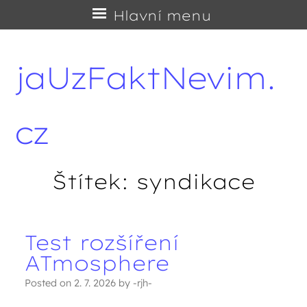
Přejít
Hlavní menu
na
obsah
jaUzFaktNevim.
cz
Štítek:
syndikace
Test rozšíření
Navigace příspěvků
ATmosphere
Posted on
2. 7. 2026
by
-rjh-