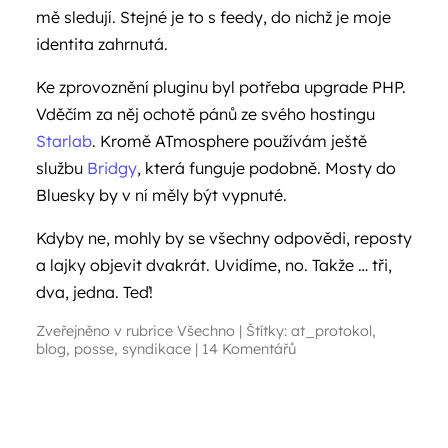
mě sledují. Stejné je to s feedy, do nichž je moje
identita zahrnutá.
Ke zprovoznění pluginu byl potřeba upgrade PHP.
Vděčím za něj ochotě pánů ze svého hostingu
Starlab
. Kromě ATmosphere používám ještě
službu
Bridgy
, která funguje podobně. Mosty do
Bluesky by v ní měly být vypnuté.
Kdyby ne, mohly by se všechny odpovědi, reposty
a lajky objevit dvakrát. Uvidíme, no. Takže … tři,
dva, jedna. Teď!
Zveřejněno v rubrice
Všechno
|
Štítky:
at_protokol
,
blog
,
posse
,
syndikace
|
14 Komentářů