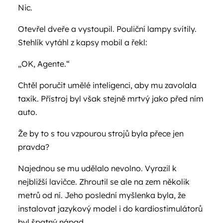
Nic.
Otevřel dveře a vystoupil. Pouliční lampy svítily.
Stehlík vytáhl z kapsy mobil a řekl:
„OK, Agente.“
Chtěl poručit umělé inteligenci, aby mu zavolala
taxík. Přístroj byl však stejně mrtvý jako před ním
auto.
Že by to s tou vzpourou strojů byla přece jen
pravda?
Najednou se mu udělalo nevolno. Vyrazil k
nejbližší lavičce. Zhroutil se ale na zem několik
metrů od ní. Jeho poslední myšlenka byla, že
instalovat jazykový model i do kardiostimulátorů
byl špatný nápad.