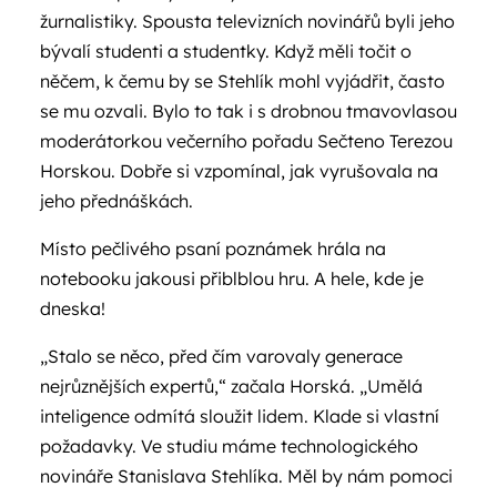
žurnalistiky. Spousta televizních novinářů byli jeho
bývalí studenti a studentky. Když měli točit o
něčem, k čemu by se Stehlík mohl vyjádřit, často
se mu ozvali. Bylo to tak i s drobnou tmavovlasou
moderátorkou večerního pořadu Sečteno Terezou
Horskou. Dobře si vzpomínal, jak vyrušovala na
jeho přednáškách.
Místo pečlivého psaní poznámek hrála na
notebooku jakousi přiblblou hru. A hele, kde je
dneska!
„Stalo se něco, před čím varovaly generace
nejrůznějších expertů,“ začala Horská. „Umělá
inteligence odmítá sloužit lidem. Klade si vlastní
požadavky. Ve studiu máme technologického
novináře Stanislava Stehlíka. Měl by nám pomoci