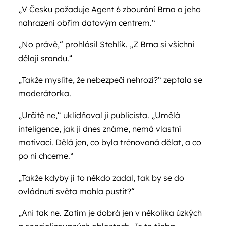
„V Česku požaduje Agent 6 zbourání Brna a jeho
nahrazení obřím datovým centrem.“
„No právě,“ prohlásil Stehlík. „Z Brna si všichni
dělají srandu.“
„Takže myslíte, že nebezpečí nehrozí?“ zeptala se
moderátorka.
„Určitě ne,“ uklidňoval ji publicista. „Umělá
inteligence, jak ji dnes známe, nemá vlastní
motivaci. Dělá jen, co byla trénovaná dělat, a co
po ní chceme.“
„Takže kdyby jí to někdo zadal, tak by se do
ovládnutí světa mohla pustit?“
„Ani tak ne. Zatím je dobrá jen v několika úzkých