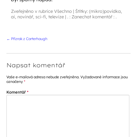
Zveřejněno v rubrice
Všechno
|
Štítky:
(mikro)povídka
,
ai
,
novinář
,
sci-fi
,
televize
|
. : Zanechat komentář : .
Navigace příspěvků
←
Přízrak z Carterhaugh
Napsat komentář
Vaše e-mailová adresa nebude zveřejněna.
Vyžadované informace jsou
označeny
*
Komentář
*