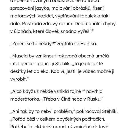
a specializovaných oblastech. Je to třeba
zpracování jazyka, malování obrázků, řízení
motorových vozidel, vyplňování tabulek a tak
dále. Postrádá zdravý rozum. Dělá banální chyby
v úlohách, které člověk snadno vyřeší.“
„Změní se to někdy?“ zeptala se Horská.
„Musela by vzniknout takzvaná obecná umělá
inteligence,“ poučil ji Stehlík. „Ta je ale ještě
desítky let daleko. Kdo ví, jestli je vůbec možné ji
vyrobit.“
„A co když už někde vznikla tajně?“ navrhla
moderátorka. „Třeba v Číně nebo v Rusku.“
„Ani tak by to nebyl problém,“ pokračoval Stehlík.
„Pořád běží v celkem obyčejných počítačích.
Potřebují elektrický proud, už zmíněná datová