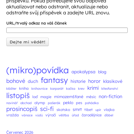
příspěvku. Pokud potřebujete svou odpověď
aktualizovat nebo odstranit, aktualizuje nebo
odstraňte svůj příspěvek a zadejte URL znovu.
URL/trvalý odkaz na váš článek
(mikro)povídka
apokalypsa
blog
fantasy
bohové
horor
duch
historie
klasikové
krimi
kniha
klášter
knihovnice
korporát
kočka
krev
křesťanství
listopiš
non-fiction
mimozemšťané
loď
magie
měsíc
peklo
olymp
pes
novinář
obchod
pašerák
pohádka
prosincopiš
sci-fi
smrt
skotsko
tibet
vlajka
upír
vražda
výročí
čarodějnice
vánoce
vúdú
věštba
úřad
ďábel
Červenec 2026