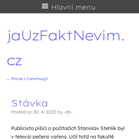
Přejít
Hlavní menu
na
obsah
jaUzFaktNevim.
cz
←
Přízrak z Carterhaugh
Navigace příspěvků
Stávka
Posted on
30. 4. 2025
by
-rjh-
Publicista píšící o počítačích Stanislav Stehlík byl
v televizi pečený vařený. Učil totiž na fakultě