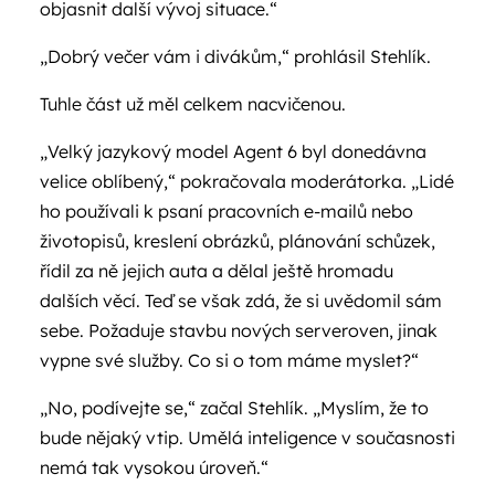
objasnit další vývoj situace.“
„Dobrý večer vám i divákům,“ prohlásil Stehlík.
Tuhle část už měl celkem nacvičenou.
„Velký jazykový model Agent 6 byl donedávna
velice oblíbený,“ pokračovala moderátorka. „Lidé
ho používali k psaní pracovních e-mailů nebo
životopisů, kreslení obrázků, plánování schůzek,
řídil za ně jejich auta a dělal ještě hromadu
dalších věcí. Teď se však zdá, že si uvědomil sám
sebe. Požaduje stavbu nových serveroven, jinak
vypne své služby. Co si o tom máme myslet?“
„No, podívejte se,“ začal Stehlík. „Myslím, že to
bude nějaký vtip. Umělá inteligence v současnosti
nemá tak vysokou úroveň.“