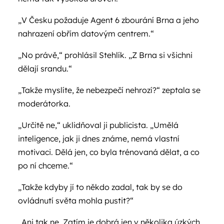
„V Česku požaduje Agent 6 zbourání Brna a jeho
nahrazení obřím datovým centrem.“
„No právě,“ prohlásil Stehlík. „Z Brna si všichni
dělají srandu.“
„Takže myslíte, že nebezpečí nehrozí?“ zeptala se
moderátorka.
„Určitě ne,“ uklidňoval ji publicista. „Umělá
inteligence, jak ji dnes známe, nemá vlastní
motivaci. Dělá jen, co byla trénovaná dělat, a co
po ní chceme.“
„Takže kdyby jí to někdo zadal, tak by se do
ovládnutí světa mohla pustit?“
„Ani tak ne. Zatím je dobrá jen v několika úzkých