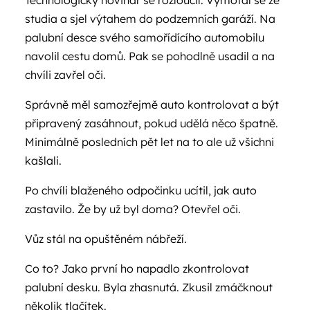
Technologický novinář se rozloučil. Vymotal se ze
studia a sjel výtahem do podzemních garáží. Na
palubní desce svého samořídícího automobilu
navolil cestu domů. Pak se pohodlně usadil a na
chvíli zavřel oči.
Správně měl samozřejmě auto kontrolovat a být
připravený zasáhnout, pokud udělá něco špatně.
Minimálně posledních pět let na to ale už všichni
kašlali.
Po chvíli blaženého odpočinku ucítil, jak auto
zastavilo. Že by už byl doma? Otevřel oči.
Vůz stál na opuštěném nábřeží.
Co to? Jako první ho napadlo zkontrolovat
palubní desku. Byla zhasnutá. Zkusil zmáčknout
několik tlačítek.