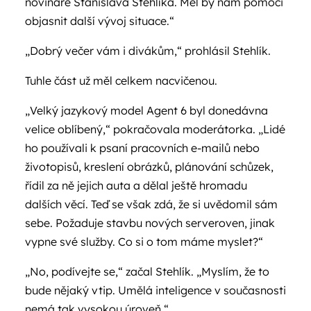
novináře Stanislava Stehlíka. Měl by nám pomoci
objasnit další vývoj situace.“
„Dobrý večer vám i divákům,“ prohlásil Stehlík.
Tuhle část už měl celkem nacvičenou.
„Velký jazykový model Agent 6 byl donedávna
velice oblíbený,“ pokračovala moderátorka. „Lidé
ho používali k psaní pracovních e-mailů nebo
životopisů, kreslení obrázků, plánování schůzek,
řídil za ně jejich auta a dělal ještě hromadu
dalších věcí. Teď se však zdá, že si uvědomil sám
sebe. Požaduje stavbu nových serveroven, jinak
vypne své služby. Co si o tom máme myslet?“
„No, podívejte se,“ začal Stehlík. „Myslím, že to
bude nějaký vtip. Umělá inteligence v současnosti
nemá tak vysokou úroveň.“