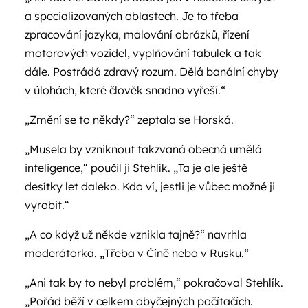
a specializovaných oblastech. Je to třeba
zpracování jazyka, malování obrázků, řízení
motorových vozidel, vyplňování tabulek a tak
dále. Postrádá zdravý rozum. Dělá banální chyby
v úlohách, které člověk snadno vyřeší.“
„Změní se to někdy?“ zeptala se Horská.
„Musela by vzniknout takzvaná obecná umělá
inteligence,“ poučil ji Stehlík. „Ta je ale ještě
desítky let daleko. Kdo ví, jestli je vůbec možné ji
vyrobit.“
„A co když už někde vznikla tajně?“ navrhla
moderátorka. „Třeba v Číně nebo v Rusku.“
„Ani tak by to nebyl problém,“ pokračoval Stehlík.
„Pořád běží v celkem obyčejných počítačích.