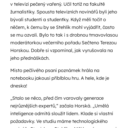
v televizi pečený vařený. Učil totiž na fakultě
žurnalistiky. Spousta televizních novinářů byli jeho
bývalí studenti a studentky. Když měli točit o
něčem, k čemu by se Stehlík mohl vyjádřit, často
se mu ozvali. Bylo to tak i s drobnou tmavovlasou
moderátorkou večerního pořadu Sečteno Terezou
Horskou. Dobře si vzpomínal, jak vyrušovala na
jeho přednáškách.
Místo pečlivého psaní poznámek hrála na
notebooku jakousi přiblblou hru. A hele, kde je
dneska!
„Stalo se něco, před čím varovaly generace
nejrůznějších expertů,“ začala Horská. „Umělá
inteligence odmítá sloužit lidem. Klade si vlastní
požadavky. Ve studiu máme technologického