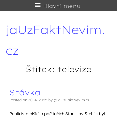
Přejít
Hlavní menu
na
obsah
jaUzFaktNevim.
cz
Štítek:
televize
Stávka
Navigace příspěvků
Posted on
30. 4. 2025
by
@jaUzFaktNevim.cz
Publicista píšící o počítačích Stanislav Stehlík byl