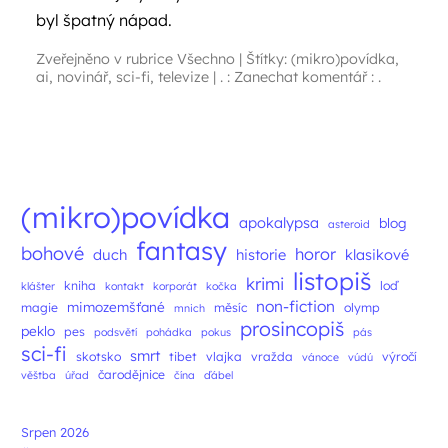
byl špatný nápad.
Zveřejněno v rubrice
Všechno
|
Štítky:
(mikro)povídka
,
ai
,
novinář
,
sci-fi
,
televize
|
. : Zanechat komentář : .
Navigace příspěvků
(mikro)povídka
apokalypsa
blog
asteroid
fantasy
bohové
horor
duch
historie
klasikové
listopiš
krimi
kniha
loď
klášter
kontakt
korporát
kočka
non-fiction
mimozemšťané
magie
měsíc
olymp
mnich
prosincopiš
peklo
pes
podsvětí
pohádka
pokus
pás
sci-fi
smrt
skotsko
tibet
vlajka
vražda
výročí
vánoce
vúdú
čarodějnice
věštba
úřad
čína
ďábel
Srpen 2026