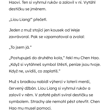
Haovi. Ten si vyhrnul rukáv a zalovil v ní. Vytáhl
destičku se jménem.
„Liou Liang!“ přečetl.
Jeden z muž stojící jen kousek od Weje
zavrávoral. Pak se vzpamatoval a zvolal:
„To jsem já.“
„Postupuješ do druhého kola,“ řekl mu Chen Hao.
„Když si vytáhneš symbol štěstí, peníze jsou tvoje.
Když ne, uvidíš, co zaplatíš.“
Muž s bradkou nabídl výherci v loterii menší,
červený džbán. Liou Liang si vyhrnul rukáv a
zalovil v něm. V zaťaté pěsti svíral destičku se
symbolem. Strachy ale nemohl pěst otevřít. Chen
Hao mu musel pomoci.