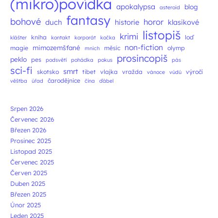
(mikro)povídka
apokalypsa
blog
asteroid
fantasy
bohové
horor
duch
historie
klasikové
listopiš
krimi
kniha
loď
klášter
kontakt
korporát
kočka
non-fiction
mimozemšťané
magie
měsíc
olymp
mnich
prosincopiš
peklo
pes
podsvětí
pohádka
pokus
pás
sci-fi
smrt
skotsko
tibet
vlajka
vražda
výročí
vánoce
vúdú
čarodějnice
věštba
úřad
čína
ďábel
Srpen 2026
Červenec 2026
Březen 2026
Prosinec 2025
Listopad 2025
Červenec 2025
Červen 2025
Duben 2025
Březen 2025
Únor 2025
Leden 2025