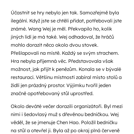
Účastnit se hry nebylo jen tak. Samozřejmě byla
ilegální. Když jste se chtěli přidat, potřebovali jste
známé. Wang Wej je měl. Překvapilo ho, kolik
jiných lidí je má také. Wej odhadoval, že hráčů
mohlo dorazit něco okolo dvou stovek.
Přešlapovali na místě. Každý se svým strachem.
Hra nebyla příjemná věc. Představovala však
možnost, jak přijít k penězům. Konala se v bývalé
restauraci. Většinu místnosti zabíral místo stolů a
židlí jen prázdný prostor. Výjimku tvořil jeden
značně opotřebovaný stůl uprostřed.
Okolo deváté večer dorazili organizátoři. Byl mezi
nimi i šedovlasý muž s dřevěnou bedničkou. Wej
věděl, že se jmenuje Chen Hao. Položil bedničku
na stůl a otevřel ji. Byla až po okraj plná červeně