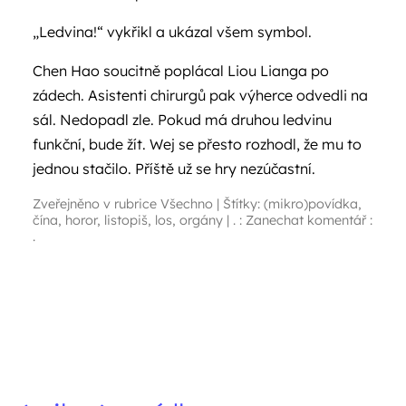
„Ledvina!“ vykřikl a ukázal všem symbol.
Chen Hao soucitně poplácal Liou Lianga po
zádech. Asistenti chirurgů pak výherce odvedli na
sál. Nedopadl zle. Pokud má druhou ledvinu
funkční, bude žít. Wej se přesto rozhodl, že mu to
jednou stačilo. Příště už se hry nezúčastní.
Zveřejněno v rubrice
Všechno
|
Štítky:
(mikro)povídka
,
čína
,
horor
,
listopiš
,
los
,
orgány
|
. : Zanechat komentář :
.
Navigace příspěvků