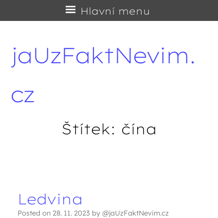
Přejít
Hlavní menu
na
obsah
jaUzFaktNevim.
cz
Štítek:
čína
Navigace příspěvků
Ledvina
Posted on
28. 11. 2023
by
@jaUzFaktNevim.cz