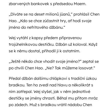
zbarvených bankovek s předsedou Maem.
„Díváte se na deset milionů jüanů,“ prohlásil Chen
Hao. „Kdo se chce zúčastnit hry, ať hodí svoje
jméno do nefritového džbánu.“
Wej vytáhl z kapsy předem připravenou
trojúhelníkovou destičku. Džbán už koloval. Když
se k němu dostal, přihodil ji k ostatním.
„Ještě někdo chce vhodit svoje jméno?“ zeptal se
po chvíli Chen Hao. „Ne? Tak můžeme losovat.“
Předal džbán dalšímu chlápkovi s tradiční úzkou
bradkou. Ten ho zvedl nad hlavu a několikrát s
ním zatřepal. Wej slyšel, jak v něm jednotlivé
destičky se jmény chrastí. Běhal mu přitom mráz
po zádech. Muž s bradkou vrátil nádobu Chen