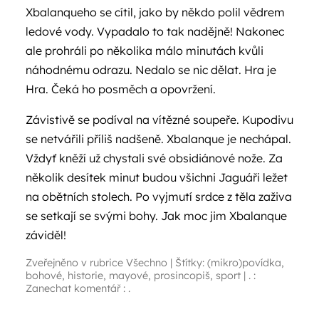
Xbalanqueho se cítil, jako by někdo polil vědrem
ledové vody. Vypadalo to tak nadějně! Nakonec
ale prohráli po několika málo minutách kvůli
náhodnému odrazu. Nedalo se nic dělat. Hra je
Hra. Čeká ho posměch a opovržení.
Závistivě se podíval na vítězné soupeře. Kupodivu
se netvářili příliš nadšeně. Xbalanque je nechápal.
Vždyť kněží už chystali své obsidiánové nože. Za
několik desítek minut budou všichni Jaguáři ležet
na obětních stolech. Po vyjmutí srdce z těla zaživa
se setkají se svými bohy. Jak moc jim Xbalanque
záviděl!
Zveřejněno v rubrice
Všechno
|
Štítky:
(mikro)povídka
,
bohové
,
historie
,
mayové
,
prosincopiš
,
sport
|
. :
Zanechat komentář : .