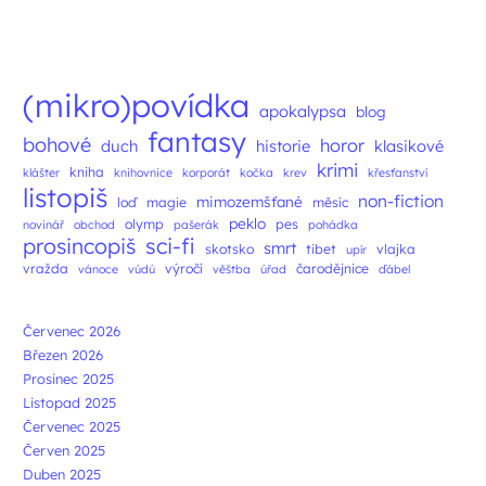
Navigace příspěvků
(mikro)povídka
apokalypsa
blog
fantasy
bohové
horor
duch
historie
klasikové
krimi
kniha
klášter
knihovnice
korporát
kočka
krev
křesťanství
listopiš
non-fiction
mimozemšťané
loď
magie
měsíc
peklo
olymp
pes
novinář
obchod
pašerák
pohádka
prosincopiš
sci-fi
smrt
skotsko
tibet
vlajka
upír
vražda
výročí
čarodějnice
vánoce
vúdú
věštba
úřad
ďábel
Červenec 2026
Březen 2026
Prosinec 2025
Listopad 2025
Červenec 2025
Červen 2025
Duben 2025