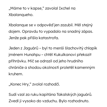
„Máme to v kapse,“ zavolal Ixchel na
Xbalanqueho.
Xbalanque se v odpověď jen zazubil. Měl stejný
dojem. Opravdu to vypadalo na snadný zápas.
Jenže pak přišla katastrofa.
Jeden z Jaguárů – byl to menší šlachovitý chlapík
jménem Hunahpu – chtěl Kukulkanovi překazit
přihrávku. Míč se odrazil od jeho hrudního
chrániče a shodou okolností proletěl kamenným
kruhem.
„Konec Hry,“ zvolal rozhodčí.
Sudí vzal za ruku kapitána Takalských jaguárů.
Zvedl ji vysoko do vzduchu. Bylo rozhodnuto.