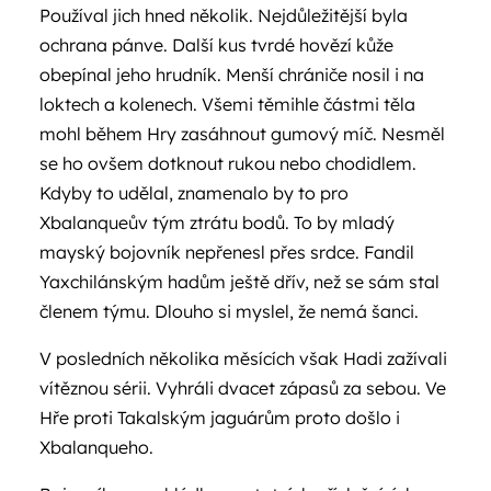
Používal jich hned několik. Nejdůležitější byla
ochrana pánve. Další kus tvrdé hovězí kůže
obepínal jeho hrudník. Menší chrániče nosil i na
loktech a kolenech. Všemi těmihle částmi těla
mohl během Hry zasáhnout gumový míč. Nesměl
se ho ovšem dotknout rukou nebo chodidlem.
Kdyby to udělal, znamenalo by to pro
Xbalanqueův tým ztrátu bodů. To by mladý
mayský bojovník nepřenesl přes srdce. Fandil
Yaxchilánským hadům ještě dřív, než se sám stal
členem týmu. Dlouho si myslel, že nemá šanci.
V posledních několika měsících však Hadi zažívali
vítěznou sérii. Vyhráli dvacet zápasů za sebou. Ve
Hře proti Takalským jaguárům proto došlo i
Xbalanqueho.