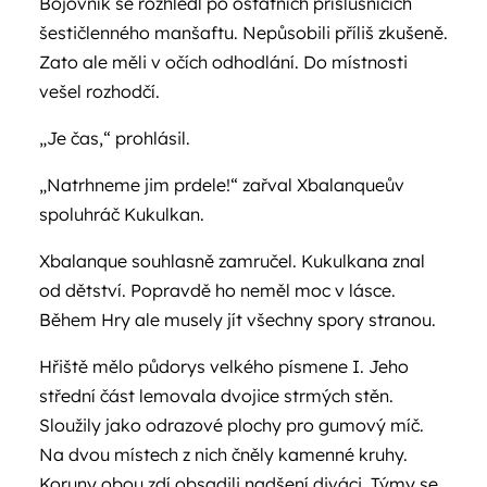
Bojovník se rozhlédl po ostatních příslušnících
šestičlenného manšaftu. Nepůsobili příliš zkušeně.
Zato ale měli v očích odhodlání. Do místnosti
vešel rozhodčí.
„Je čas,“ prohlásil.
„Natrhneme jim prdele!“ zařval Xbalanqueův
spoluhráč Kukulkan.
Xbalanque souhlasně zamručel. Kukulkana znal
od dětství. Popravdě ho neměl moc v lásce.
Během Hry ale musely jít všechny spory stranou.
Hřiště mělo půdorys velkého písmene I. Jeho
střední část lemovala dvojice strmých stěn.
Sloužily jako odrazové plochy pro gumový míč.
Na dvou místech z nich čněly kamenné kruhy.
Koruny obou zdí obsadili nadšení diváci. Týmy se