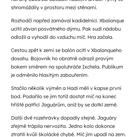
shromáždily v prostoru mezi stěnami.
Rozhodčí napřed zamával kadidelnicí. Xbalanque
ucítil závan posvátného dýmu. Pak sudí nádobu
odložil a vyhodil do vzduchu míč. Hra začala.
Cestou zpět k zemi se balón ocitl v Xbalanqueho
dosahu. Bojovník ho obratně odrazil pravým
bokem směrem na spoluhráče Ixchela. Publikum
je odměnilo hlasitým zabouřením.
Stačilo několik výměn a Hadi měli v kapse první
bod. Podařilo se jim totiž dostat míč na konec
hřiště patřící Jaguárům, aniž by se dotkl země.
Další dvě rozehrávky dopadly stejně. Jaguáry
zřejmě trápila nervozita. Jedno kolo dokonce
ztratili kvůli školácké chybě. Míč jim upadl na zem.