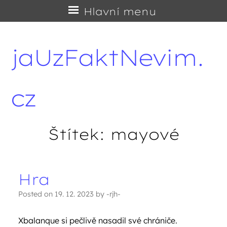
Přejít
Hlavní menu
na
obsah
jaUzFaktNevim.
cz
Štítek:
mayové
Hra
Navigace příspěvků
Posted on
19. 12. 2023
by
-rjh-
Xbalanque si pečlivě nasadil své chrániče.