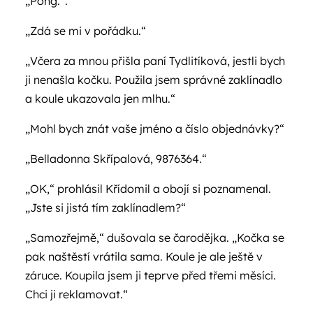
„Pong.“.
„Zdá se mi v pořádku.“
„Včera za mnou přišla paní Tydlitíková, jestli bych
ji nenašla kočku. Použila jsem správné zaklínadlo
a koule ukazovala jen mlhu.“
„Mohl bych znát vaše jméno a číslo objednávky?“
„Belladonna Skřípalová, 9876364.“
„OK,“ prohlásil Křídomil a obojí si poznamenal.
„Jste si jistá tím zaklínadlem?“
„Samozřejmě,“ dušovala se čarodějka. „Kočka se
pak naštěstí vrátila sama. Koule je ale ještě v
záruce. Koupila jsem ji teprve před třemi měsíci.
Chci ji reklamovat.“