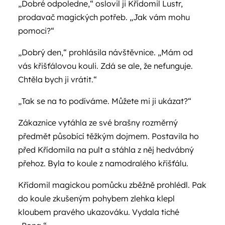
„Dobré odpoledne,“ oslovil ji Křídomil Lustr,
prodavač magických potřeb. „Jak vám mohu
pomoci?“
„Dobrý den,“ prohlásila návštěvnice. „Mám od
vás křišťálovou kouli. Zdá se ale, že nefunguje.
Chtěla bych ji vrátit.“
„Tak se na to podíváme. Můžete mi ji ukázat?“
Zákaznice vytáhla ze své brašny rozměrný
předmět působící těžkým dojmem. Postavila ho
před Křídomila na pult a stáhla z něj hedvábný
přehoz. Byla to koule z namodralého křišťálu.
Křídomil magickou pomůcku zběžně prohlédl. Pak
do koule zkušeným pohybem zlehka klepl
kloubem pravého ukazováku. Vydala tiché