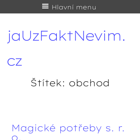
Přejít
Hlavní menu
na
obsah
jaUzFaktNevim.
cz
Štítek:
obchod
Navigace příspěvků
Magické potřeby s. r.
o.