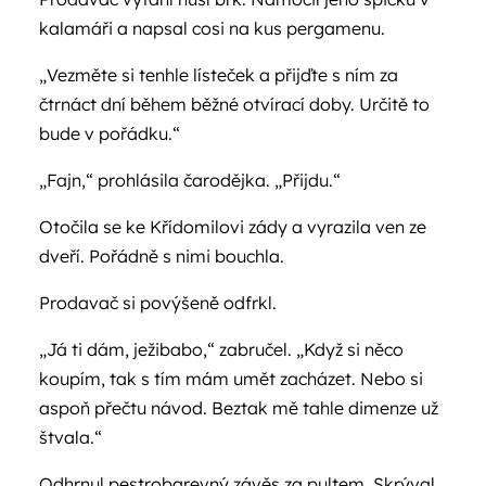
kalamáři a napsal cosi na kus pergamenu.
„Vezměte si tenhle lísteček a přijďte s ním za
čtrnáct dní během běžné otvírací doby. Určitě to
bude v pořádku.“
„Fajn,“ prohlásila čarodějka. „Přijdu.“
Otočila se ke Křídomilovi zády a vyrazila ven ze
dveří. Pořádně s nimi bouchla.
Prodavač si povýšeně odfrkl.
„Já ti dám, ježibabo,“ zabručel. „Když si něco
koupím, tak s tím mám umět zacházet. Nebo si
aspoň přečtu návod. Beztak mě tahle dimenze už
štvala.“
Odhrnul pestrobarevný závěs za pultem. Skrýval