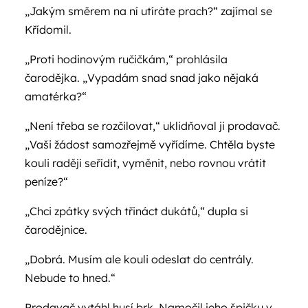
„Jakým směrem na ní utíráte prach?“ zajímal se
Křídomil.
„Proti hodinovým ručičkám,“ prohlásila
čarodějka. „Vypadám snad snad jako nějaká
amatérka?“
„Není třeba se rozčilovat,“ uklidňoval ji prodavač.
„Vaši žádost samozřejmě vyřídíme. Chtěla byste
kouli raději seřídit, vyměnit, nebo rovnou vrátit
peníze?“
„Chci zpátky svých třináct dukátů,“ dupla si
čarodějnice.
„Dobrá. Musím ale kouli odeslat do centrály.
Nebude to hned.“
Prodavač vytáhl husí brk. Namočil jeho špičku v