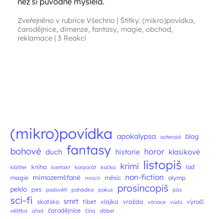
než si původně myslela.
Zveřejněno v rubrice
Všechno
|
Štítky:
(mikro)povídka
,
čarodějnice
,
dimenze
,
fantasy
,
magie
,
obchod
,
reklamace
|
3 Reakcí
Navigace příspěvků
(mikro)povídka
apokalypsa
blog
asteroid
fantasy
bohové
horor
duch
historie
klasikové
listopiš
krimi
kniha
loď
klášter
kontakt
korporát
kočka
non-fiction
mimozemšťané
magie
měsíc
olymp
mnich
prosincopiš
peklo
pes
podsvětí
pohádka
pokus
pás
sci-fi
smrt
skotsko
tibet
vlajka
vražda
výročí
vánoce
vúdú
čarodějnice
věštba
úřad
čína
ďábel