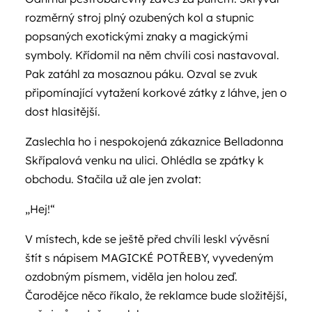
rozměrný stroj plný ozubených kol a stupnic
popsaných exotickými znaky a magickými
symboly. Křídomil na něm chvíli cosi nastavoval.
Pak zatáhl za mosaznou páku. Ozval se zvuk
připomínající vytažení korkové zátky z láhve, jen o
dost hlasitější.
Zaslechla ho i nespokojená zákaznice Belladonna
Skřípalová venku na ulici. Ohlédla se zpátky k
obchodu. Stačila už ale jen zvolat:
„Hej!“
V místech, kde se ještě před chvíli leskl vývěsní
štít s nápisem MAGICKÉ POTŘEBY, vyvedeným
ozdobným písmem, viděla jen holou zeď.
Čarodějce něco říkalo, že reklamce bude složitější,