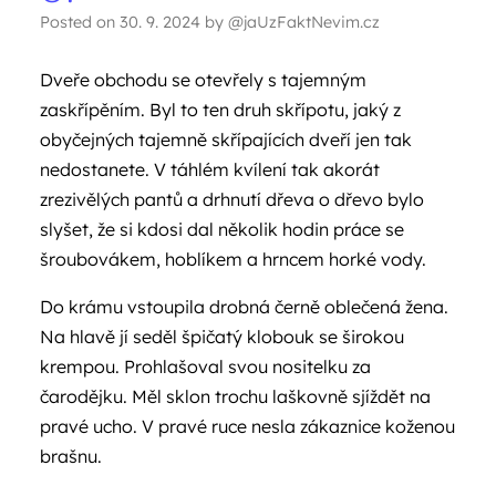
Posted on
30. 9. 2024
by
@jaUzFaktNevim.cz
Dveře obchodu se otevřely s tajemným
zaskřípěním. Byl to ten druh skřípotu, jaký z
obyčejných tajemně skřípajících dveří jen tak
nedostanete. V táhlém kvílení tak akorát
zrezivělých pantů a drhnutí dřeva o dřevo bylo
slyšet, že si kdosi dal několik hodin práce se
šroubovákem, hoblíkem a hrncem horké vody.
Do krámu vstoupila drobná černě oblečená žena.
Na hlavě jí seděl špičatý klobouk se širokou
krempou. Prohlašoval svou nositelku za
čarodějku. Měl sklon trochu laškovně sjíždět na
pravé ucho. V pravé ruce nesla zákaznice koženou
brašnu.