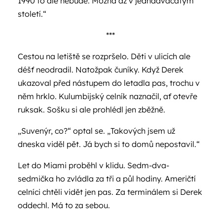
1990 to ale nebude. Možná až v jednadvacátým
století.“
***
Cestou na letiště se rozpršelo. Děti v ulicích ale
déšť neodradil. Natožpak čuníky. Když Derek
ukazoval před nástupem do letadla pas, trochu v
něm hrklo. Kulumbijský celník naznačil, ať otevře
ruksak. Sošku si ale prohlédl jen zběžně.
„Suvenýr, co?“ optal se. „Takových jsem už
dneska viděl pět. Já bych si to domů nepostavil.“
Let do Miami proběhl v klidu. Sedm-dva-
sedmička ho zvládla za tři a půl hodiny. Američtí
celníci chtěli vidět jen pas. Za terminálem si Derek
oddechl. Má to za sebou.