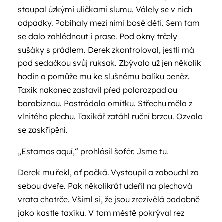
stoupal úzkými uličkami slumu. Válely se v nich
odpadky. Pobíhaly mezi nimi bosé děti. Sem tam
se dalo zahlédnout i prase. Pod okny trčely
sušáky s prádlem. Derek zkontroloval, jestli má
pod sedačkou svůj ruksak. Zbývalo už jen několik
hodin a pomůže mu ke slušnému balíku peněz.
Taxík nakonec zastavil před polorozpadlou
barabiznou. Postrádala omítku. Střechu měla z
vlnitého plechu. Taxikář zatáhl ruční brzdu. Ozvalo
se zaskřípění.
„Estamos aquí,“ prohlásil šofér. Jsme tu.
Derek mu řekl, ať počká. Vystoupil a zabouchl za
sebou dveře. Pak několikrát udeřil na plechová
vrata chatrče. Všiml si, že jsou zrezivělá podobně
jako kastle taxíku. V tom městě pokrýval rez