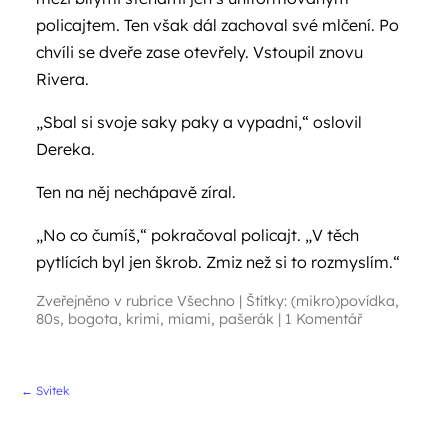
policajtem. Ten však dál zachoval své mlčení. Po
chvíli se dveře zase otevřely. Vstoupil znovu
Rivera.
„Sbal si svoje saky paky a vypadni,“ oslovil
Dereka.
Ten na něj nechápavě zíral.
„No co čumíš,“ pokračoval policajt. „V těch
pytlících byl jen škrob. Zmiz než si to rozmyslím.“
Zveřejněno v rubrice
Všechno
|
Štítky:
(mikro)povídka
,
80s
,
bogota
,
krimi
,
miami
,
pašerák
|
1 Komentář
Navigace příspěvků
←
Svitek