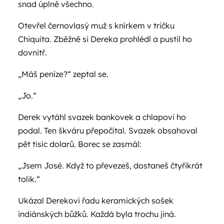
snad úplně všechno.
Otevřel černovlasý muž s knírkem v tričku
Chiquita. Zběžně si Dereka prohlédl a pustil ho
dovnitř.
„Máš peníze?“ zeptal se.
„Jo.“
Derek vytáhl svazek bankovek a chlapovi ho
podal. Ten škváru přepočítal. Svazek obsahoval
pět tisíc dolarů. Borec se zasmál:
„Jsem José. Když to převezeš, dostaneš čtyřikrát
tolik.“
Ukázal Derekovi řadu keramických sošek
indiánských bůžků. Každá byla trochu jiná.