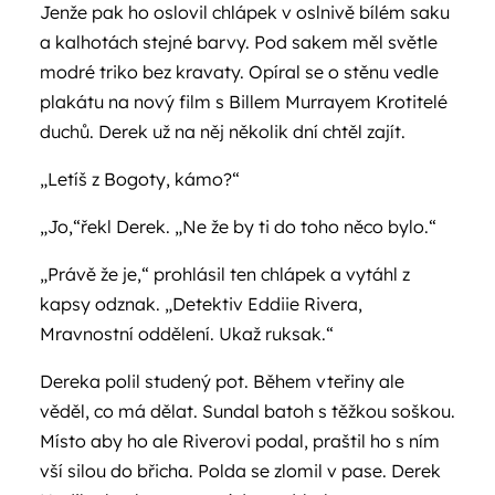
Jenže pak ho oslovil chlápek v oslnivě bílém saku
a kalhotách stejné barvy. Pod sakem měl světle
modré triko bez kravaty. Opíral se o stěnu vedle
plakátu na nový film s Billem Murrayem Krotitelé
duchů. Derek už na něj několik dní chtěl zajít.
„Letíš z Bogoty, kámo?“
„Jo,“řekl Derek. „Ne že by ti do toho něco bylo.“
„Právě že je,“ prohlásil ten chlápek a vytáhl z
kapsy odznak. „Detektiv Eddiie Rivera,
Mravnostní oddělení. Ukaž ruksak.“
Dereka polil studený pot. Během vteřiny ale
věděl, co má dělat. Sundal batoh s těžkou soškou.
Místo aby ho ale Riverovi podal, praštil ho s ním
vší silou do břicha. Polda se zlomil v pase. Derek