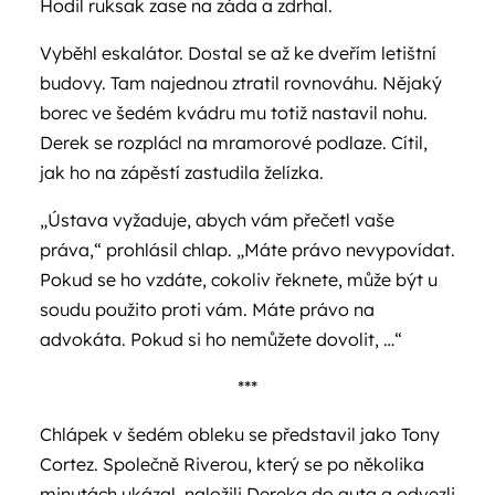
Hodil ruksak zase na záda a zdrhal.
Vyběhl eskalátor. Dostal se až ke dveřím letištní
budovy. Tam najednou ztratil rovnováhu. Nějaký
borec ve šedém kvádru mu totiž nastavil nohu.
Derek se rozplácl na mramorové podlaze. Cítil,
jak ho na zápěstí zastudila želízka.
„Ústava vyžaduje, abych vám přečetl vaše
práva,“ prohlásil chlap. „Máte právo nevypovídat.
Pokud se ho vzdáte, cokoliv řeknete, může být u
soudu použito proti vám. Máte právo na
advokáta. Pokud si ho nemůžete dovolit, …“
***
Chlápek v šedém obleku se představil jako Tony
Cortez. Společně Riverou, který se po několika
minutách ukázal, naložili Dereka do auta a odvezli