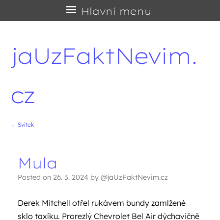
Přejít
Hlavní menu
na
obsah
jaUzFaktNevim.
cz
←
Svitek
Navigace příspěvků
Mula
Posted on
26. 3. 2024
by
@jaUzFaktNevim.cz
Derek Mitchell otřel rukávem bundy zamlžené
sklo taxíku. Prorezlý Chevrolet Bel Air dýchavičně