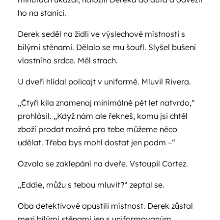
ho na stanici.
Derek seděl na židli ve výslechové místnosti s
bílými stěnami. Dělalo se mu šoufl. Slyšel bušení
vlastního srdce. Měl strach.
U dveří hlídal policajt v uniformě. Mluvil Rivera.
„Čtyři kila znamenaj minimálně pět let natvrdo,“
prohlásil. „Když nám ale řekneš, komu jsi chtěl
zboží prodat možná pro tebe můžeme něco
udělat. Třeba bys mohl dostat jen podm –“
Ozvalo se zaklepání na dveře. Vstoupil Cortez.
„Eddie, můžu s tebou mluvit?“ zeptal se.
Oba detektivové opustili místnost. Derek zůstal
mezi bílými stěnami jen s uniformovaným