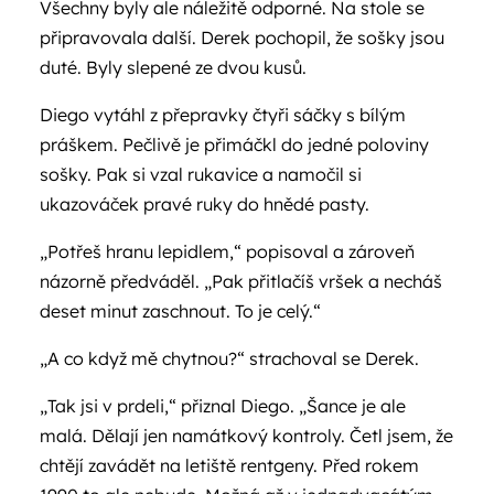
Všechny byly ale náležitě odporné. Na stole se
připravovala další. Derek pochopil, že sošky jsou
duté. Byly slepené ze dvou kusů.
Diego vytáhl z přepravky čtyři sáčky s bílým
práškem. Pečlivě je přimáčkl do jedné poloviny
sošky. Pak si vzal rukavice a namočil si
ukazováček pravé ruky do hnědé pasty.
„Potřeš hranu lepidlem,“ popisoval a zároveň
názorně předváděl. „Pak přitlačíš vršek a necháš
deset minut zaschnout. To je celý.“
„A co když mě chytnou?“ strachoval se Derek.
„Tak jsi v prdeli,“ přiznal Diego. „Šance je ale
malá. Dělají jen namátkový kontroly. Četl jsem, že
chtějí zavádět na letiště rentgeny. Před rokem