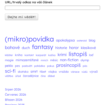
URL/trvalý odkaz na váš článek
(mikro)povídka
apokalypsa
blog
asteroid
fantasy
bohové
horor
duch
historie
klasikové
listopiš
krimi
kniha
loď
klášter
kontakt
korporát
kočka
non-fiction
mimozemšťané
magie
měsíc
olymp
mnich
prosincopiš
peklo
pes
podsvětí
pohádka
pokus
pás
sci-fi
smrt
skotsko
tibet
vlajka
vražda
výročí
vánoce
vúdú
čarodějnice
věštba
úřad
čína
ďábel
Srpen 2026
Červenec 2026
Březen 2026
Prosinec 2025