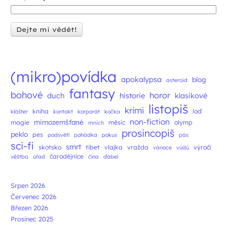
(mikro)povídka
apokalypsa
blog
asteroid
fantasy
bohové
horor
duch
historie
klasikové
listopiš
krimi
kniha
loď
klášter
kontakt
korporát
kočka
non-fiction
mimozemšťané
magie
měsíc
olymp
mnich
prosincopiš
peklo
pes
podsvětí
pohádka
pokus
pás
sci-fi
smrt
skotsko
tibet
vlajka
vražda
výročí
vánoce
vúdú
čarodějnice
věštba
úřad
čína
ďábel
Srpen 2026
Červenec 2026
Březen 2026
Prosinec 2025