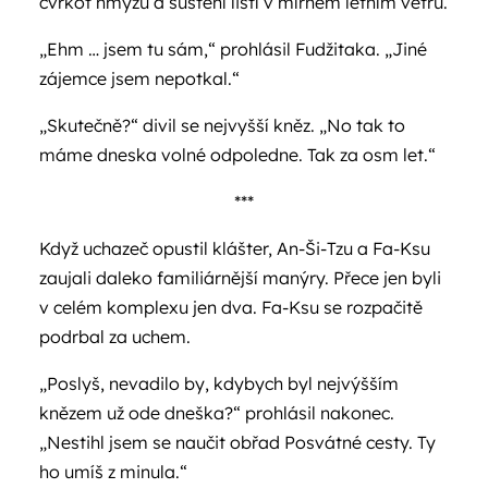
cvrkot hmyzu a šustění listí v mírném letním větru.
„Ehm … jsem tu sám,“ prohlásil Fudžitaka. „Jiné
zájemce jsem nepotkal.“
„Skutečně?“ divil se nejvyšší kněz. „No tak to
máme dneska volné odpoledne. Tak za osm let.“
***
Když uchazeč opustil klášter, An-Ši-Tzu a Fa-Ksu
zaujali daleko familiárnější manýry. Přece jen byli
v celém komplexu jen dva. Fa-Ksu se rozpačitě
podrbal za uchem.
„Poslyš, nevadilo by, kdybych byl nejvýšším
knězem už ode dneška?“ prohlásil nakonec.
„Nestihl jsem se naučit obřad Posvátné cesty. Ty
ho umíš z minula.“