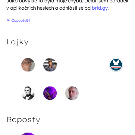
Jako obvykle to byla moje chyba. Dělal jsem pořádek
v aplikačních heslech a odhlásil se od
brid.gy
.
Odpovědět
Lajky
Reposty