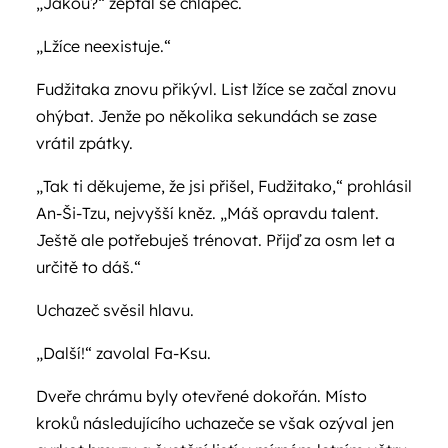
„Jakou?“ zeptal se chlapec.
„Lžíce neexistuje.“
Fudžitaka znovu přikývl. List lžíce se začal znovu
ohýbat. Jenže po několika sekundách se zase
vrátil zpátky.
„Tak ti děkujeme, že jsi přišel, Fudžitako,“ prohlásil
An-Ši-Tzu, nejvyšší kněz. „Máš opravdu talent.
Ještě ale potřebuješ trénovat. Přijď za osm let a
určitě to dáš.“
Uchazeč svěsil hlavu.
„Další!“ zavolal Fa-Ksu.
Dveře chrámu byly otevřené dokořán. Místo
kroků následujícího uchazeče se však ozýval jen