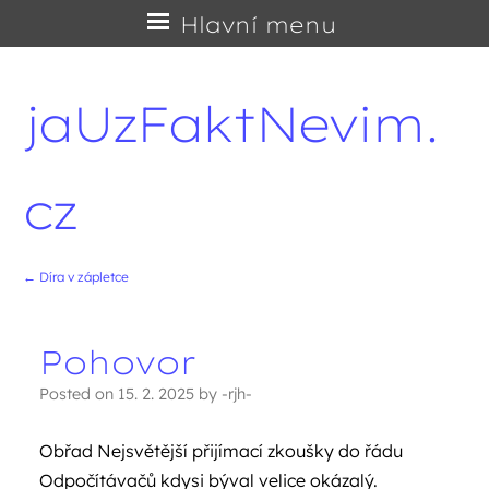
Přejít
Hlavní menu
na
obsah
jaUzFaktNevim.
cz
←
Díra v zápletce
Navigace příspěvků
Pohovor
Posted on
15. 2. 2025
by
-rjh-
Obřad Nejsvětější přijímací zkoušky do řádu
Odpočítávačů kdysi býval velice okázalý.