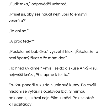
„Fudžitaka,“ odpověděl uchazeč.
„Přišel jsi, aby ses naučil nejhlubší tajemství
vesmíru?“
„To ani ne.“
„A proč tedy?“
„Poslala mě babička,“ vysvětlil kluk. „Říkala, že to
není špatný život a že mám dar.“
„To hned uvidíme,“ vmísil se do diskuse An-Ši-Tzu,
nejvyšší kněz. „Přistupme k testu.“
Fa-Ksu ponořil ruku do hlubin své kutny. Po chvíli
hledání se vytasil s ocelovou lžící. S mírnou
poklonou ji ukázal nejnižšímu knězi. Pak se otočil
k Fudžitakovi.