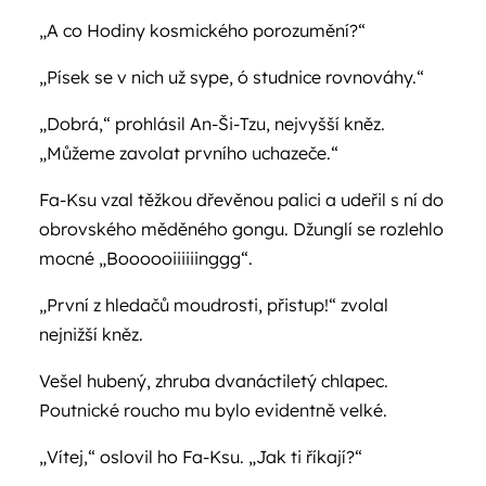
„A co Hodiny kosmického porozumění?“
„Písek se v nich už sype, ó studnice rovnováhy.“
„Dobrá,“ prohlásil An-Ši-Tzu, nejvyšší kněz.
„Můžeme zavolat prvního uchazeče.“
Fa-Ksu vzal těžkou dřevěnou palici a udeřil s ní do
obrovského měděného gongu. Džunglí se rozlehlo
mocné „Boooooiiiiiinggg“.
„První z hledačů moudrosti, přistup!“ zvolal
nejnižší kněz.
Vešel hubený, zhruba dvanáctiletý chlapec.
Poutnické roucho mu bylo evidentně velké.
„Vítej,“ oslovil ho Fa-Ksu. „Jak ti říkají?“