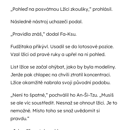
„Pohleď na posvátnou Lžíci zkoušky,“ prohlásil.
Následně nástroj uchazeči podal.
„Pravidla znáš,“ dodal Fa-Ksu.
Fudžitaka přikývl. Usadil se do lotosové pozice.
Vzal lžíci od pravé ruky a upřel na ni pohled.
List lžíce se začal ohýbat, jako by byla modelíny.
Jenže pak chlapec na chvíli ztratil koncentraci.
Lžíce okamžitě nabrala svoji původní podobu.
„Není to špatné,“ pochválil ho An-Ši-Tzu. „Musíš
se ale víc soustředit. Nesnaž se ohnout lžíci. Je to
nemožné. Místo toho se snaž uvědomit si
pravdu.“