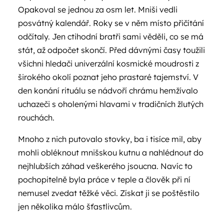
Opakoval se jednou za osm let. Mniši vedli
posvátný kalendář. Roky se v něm místo přičítání
odčítaly. Jen ctihodní bratři sami věděli, co se má
stát, až odpočet skončí. Před dávnými časy toužili
všichni hledači univerzální kosmické moudrosti z
širokého okolí poznat jeho prastaré tajemství. V
den konání rituálu se nádvoří chrámu hemžívalo
uchazeči s oholenými hlavami v tradičních žlutých
rouchách.
Mnoho z nich putovalo stovky, ba i tisíce mil, aby
mohli obléknout mnišskou kutnu a nahlédnout do
nejhlubších záhad veškerého jsoucna. Navíc to
pochopitelně byla práce v teple a člověk při ní
nemusel zvedat těžké věci. Získat ji se poštěstilo
jen několika málo šťastlivcům.