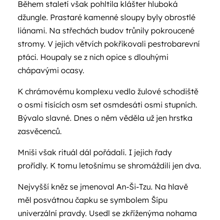
Během staletí však pohltila klášter hluboká
džungle. Prastaré kamenné sloupy byly obrostlé
liánami. Na střechách budov trůnily pokroucené
stromy. V jejich větvích pokřikovali pestrobarevní
ptáci. Houpaly se z nich opice s dlouhými
chápavými ocasy.
K chrámovému komplexu vedlo žulové schodiště
o osmi tisících osm set osmdesáti osmi stupních.
Bývalo slavné. Dnes o něm věděla už jen hrstka
zasvěcenců.
Mniši však rituál dál pořádali. I jejich řady
prořídly. K tomu letošnímu se shromáždili jen dva.
Nejvyšší kněz se jmenoval An-Ši-Tzu. Na hlavě
měl posvátnou čapku se symbolem Šípu
univerzální pravdy. Usedl se zkříženýma nohama