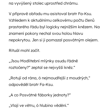
na vyvýšený stolec uprostřed chrámu.
V přípravě obřadu mu asistoval bratr Fa-Ksu.
Vzhledem k aktuálnímu celkovému počtu členů
prastarého řádu byl logicky nejnižším knězem. Na
znamení pokory nechal svou holou hlavu
nepokrytou. Jen si ji pomazal posvátným olejem.
Rituál mohl začít.
„Jsou Modlitební mlýnky osudu řádně
roztočeny?“ zeptal se nejvyšší kněz.“
„Rotují od rána, ó nejmoudřejší z moudrých,“
odpověděl bratr Fa-Ksu.
„A co Posvátné fáborky jednoty?“
„Vlají ve větru, ó hlubino vědění.“