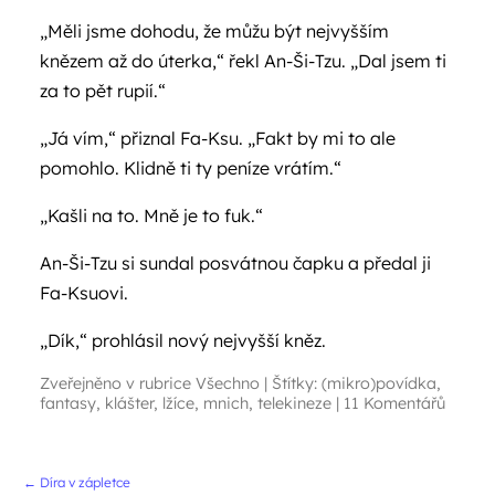
„Měli jsme dohodu, že můžu být nejvyšším
knězem až do úterka,“ řekl An-Ši-Tzu. „Dal jsem ti
za to pět rupií.“
„Já vím,“ přiznal Fa-Ksu. „Fakt by mi to ale
pomohlo. Klidně ti ty peníze vrátím.“
„Kašli na to. Mně je to fuk.“
An-Ši-Tzu si sundal posvátnou čapku a předal ji
Fa-Ksuovi.
„Dík,“ prohlásil nový nejvyšší kněz.
Zveřejněno v rubrice
Všechno
|
Štítky:
(mikro)povídka
,
fantasy
,
klášter
,
lžíce
,
mnich
,
telekineze
|
11 Komentářů
Navigace příspěvků
←
Díra v zápletce