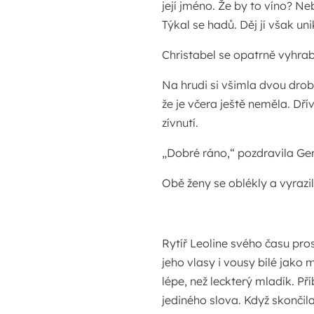
její jméno. Že by to víno? N
Týkal se hadů. Děj jí však u
Christabel se opatrně vyhraba
Na hrudi si všimla dvou drob
že je včera ještě neměla. Dřív
zívnutí.
„Dobré ráno,“ pozdravila Ger
Obě ženy se oblékly a vyrazi
Rytíř Leoline svého času pro
jeho vlasy i vousy bílé jako
lépe, než leckterý mladík. P
jediného slova. Když skončila