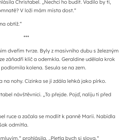
lásila Christabel. „Nechci ho budit. Vadilo by ti,
omnatě? V loži mám místa dost.“
na obtíž.“
***
ním dveřím tvrze. Byly z masivního dubu s železným
ze záňadří klíč a odemkla. Geraldine udělala krok
ak podlomila kolena. Sesula se na zem.
 na nohy. Cizinka se jí zdála lehká jako pírko.
tabel návštěvnici. „To přejde. Pojď, naliju ti před
bel ruce a začala se modlit k panně Marii. Nabídla
 však odmítla.
mluvím,“ prohlásila. „Pletla bych si slova.“