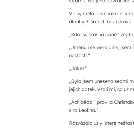
stromu. Na jeho odvrácené s
Vlasy měla jako havraní kříd
dlouhých šatech bez rukávů. 
„Kdo jsi, krásná paní?“ zepta
„Jmenuji se Geraldine, jsem 
neštěstí.“
„Jaké?“
„Byla jsem unesena sedmi muž
jejich dotek. Vzali mi, co už 
„Ach běda!“ pravila Christab
sira Leolina.“
Rozvázala uzly, které nešťast