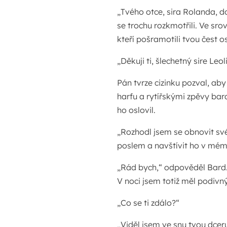
„Tvého otce, sira Rolanda, 
se trochu rozkmotřili. Ve sro
kteří pošramotili tvou čest 
„Děkuji ti, šlechetný sire Leo
Pán tvrze cizinku pozval, aby 
harfu a rytířskými zpěvy bard
ho oslovil.
„Rozhodl jsem se obnovit sv
poslem a navštívit ho v mé
„Rád bych,“ odpověděl Bard.
V noci jsem totiž měl podivný
„Co se ti zdálo?“
„Viděl jsem ve snu tvou dceru