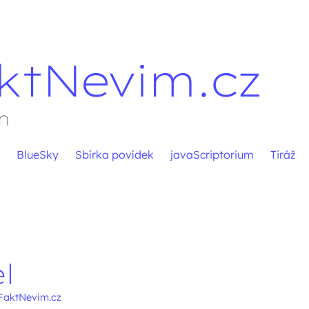
ktNevim.cz
m
BlueSky
Sbírka povídek
javaScriptorium
Tiráž
pěvků
l
FaktNevim.cz