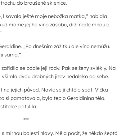
 trochu do broušené sklenice.
né, lisovala ještě moje nebožka matka,“ nabídla
okud máme jejího vína zásobu, drží nade mnou a
“
jí Geraldine. „Po dnešním zážitku ale víno nemůžu.
ji sama.“
zařídila se podle její rady. Pak se ženy svlékly. Na
era všimla dvou drobných jizev nedaleko od sebe.
t na jejich původ. Navíc se jí chtělo spát. Víčka
co si pamatovala, bylo teplo Geraldinina těla.
titelce přitulila.
***
 s mírnou bolestí hlavy. Měla pocit, že někdo šeptá