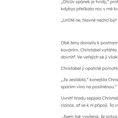
„Otcův spánek je tvrdý,“ proh
kdybys přečkala noc v mé k
„Určitě ne, hlavně nechci být 
Obě ženy dorazily k postran
kováním. Christabel vytáhla 
dovnitř. Ve veřejích se jí vš
Christabel ji opatrně pomohla
„Jsi zesláblá,“ konejšila Chris
spaním víno na posilněnou.“
Uvnitř hradu sepjala Christa
cizince, ať se k ní připojí. Ta
„Jsem tak vysílená, že sotva 