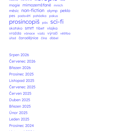
mimozemšťané
magie
mnich
non-fiction
peklo
měsíc
olymp
pes
podsvětí
pohádka
pokus
prosincopiš
sci-fi
pás
smrt
skotsko
tibet
vlajka
vražda
výročí
vánoce
vúdú
věštba
čarodějnice
úřad
čína
ďábel
Srpen 2026
Červenec 2026
Březen 2026
Prosinec 2025
Listopad 2025
Červenec 2025
Červen 2025
Duben 2025
Březen 2025
Únor 2025
Leden 2025
Prosinec 2024