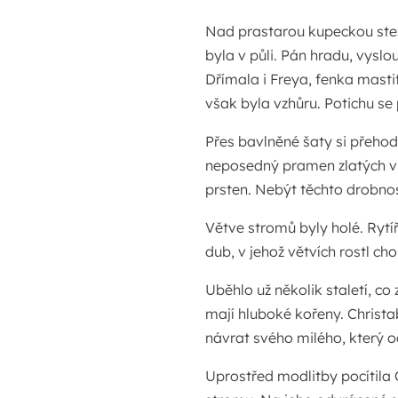
Nad prastarou kupeckou stez
byla v půli. Pán hradu, vyslo
Dřímala i Freya, fenka mastif
však byla vzhůru. Potichu se
Přes bavlněné šaty si přehodi
neposedný pramen zlatých vla
prsten. Nebýt těchto drobnos
Větve stromů byly holé. Rytí
dub, v jehož větvích rostl ch
Uběhlo už několik staletí, c
mají hluboké kořeny. Christab
návrat svého milého, který o
Uprostřed modlitby pocítila 