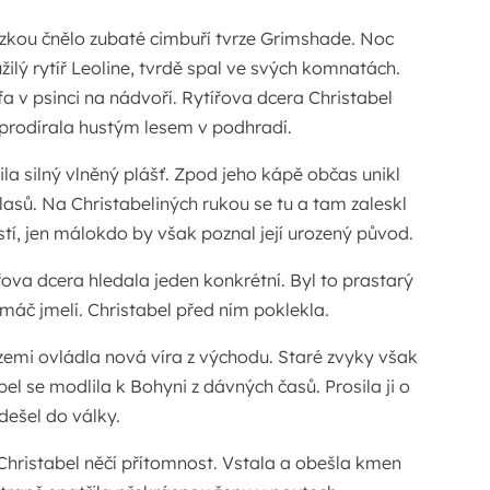
kou čnělo zubaté cimbuří tvrze Grimshade. Noc
užilý rytíř Leoline, tvrdě spal ve svých komnatách.
a v psinci na nádvoří. Rytířova dcera Christabel
 prodírala hustým lesem v podhradí.
la silný vlněný plášť. Zpod jeho kápě občas unikl
sů. Na Christabeliných rukou se tu a tam zaleskl
tí, jen málokdo by však poznal její urozený původ.
řova dcera hledala jeden konkrétní. Byl to prastarý
omáč jmelí. Christabel před ním poklekla.
o zemi ovládla nová víra z východu. Staré zvyky však
el se modlila k Bohyni z dávných časů. Prosila ji o
dešel do války.
Christabel něčí přítomnost. Vstala a obešla kmen