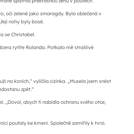
traně spatřila překrásnou ženu v poutech.
lo, oči zelené jako smaragdy. Byla oblečená v
Její nohy byly bosé.
la se Christabel.
dcera rytíře Rolanda. Potkalo mě strašlivé
i na koních,“ vylíčila cizinka. „Musela jsem snést
nedostanu zpět.“
el. „Dovol, abych ti nabídla ochranu svého otce,
nici poutaly ke kmeni. Společně zamířily k tvrzi.