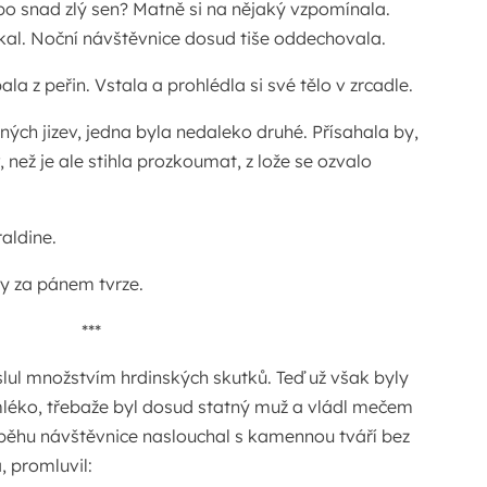
ebo snad zlý sen? Matně si na nějaký vzpomínala.
nikal. Noční návštěvnice dosud tiše oddechovala.
la z peřin. Vstala a prohlédla si své tělo v zrcadle.
ných jizev, jedna byla nedaleko druhé. Přísahala by,
, než je ale stihla prozkoumat, z lože se ozvalo
aldine.
ly za pánem tvrze.
***
slul množstvím hrdinských skutků. Teď už však byly
 mléko, třebaže byl dosud statný muž a vládl mečem
říběhu návštěvnice naslouchal s kamennou tváří bez
, promluvil: