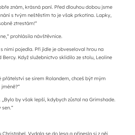
dobře znám, krásná paní. Před dlouhou dobou jsme
vnání s tvým neštěstím to je však prkotina. Lapky,
osobně ztrestám!“
line,“ prohlásila návštěvnice.
s nimi pojedla. Při jídle je obveseloval hrou na
 Bercy. Když služebnictvo sklidilo ze stolu, Leoline
é přátelství se sirem Rolandem, chceš být mým
m jméně?“
 „Bylo by však lepší, kdybych zůstal na Grimshade.
 sen.“
 Christabel. Vydala se do lesa a přinesla si z něj