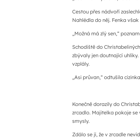
Cestou přes nádvoří zaslechla
Nahlédla do něj. Fenka však 
„Možná má zlý sen,“ poznam
Schodiště do Christabelinýc
zbývaly jen doutnající uhlíky
vzplály.
„Asi průvan,“ odtušila cizinka
Konečně dorazily do Christabe
zrcadlo. Majitelka pokoje se v
smysly.
Zdálo se jí, že v zrcadle nevi