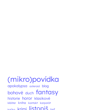
(mikro)povídka
apokalypsa
blog
asteroid
fantasy
bohové
duch
horor
historie
klasikové
kniha
klášter
kontakt
korporát
listopiš
krimi
loď
kočka