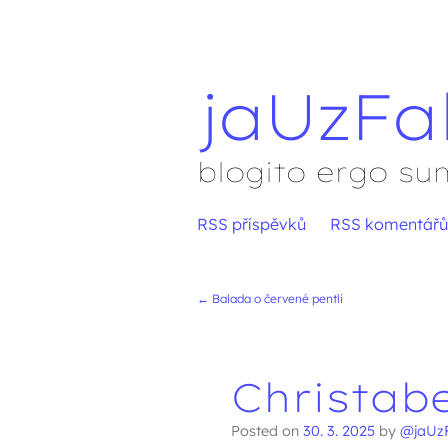
jaUzFa
blogito ergo su
Přejít
RSS příspěvků
RSS komentářů
Hlavní menu
na
obsah
←
Balada o červené pentli
Navigace přís
Christabe
Posted on
30. 3. 2025
by
@jaUz