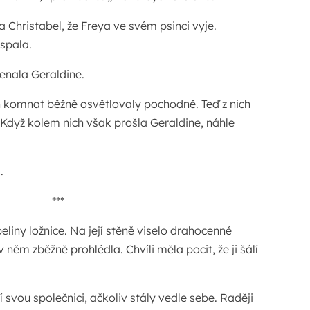
 Christabel, že Freya ve svém psinci vyje.
spala.
enala Geraldine.
h komnat běžně osvětlovaly pochodně. Teď z nich
. Když kolem nich však prošla Geraldine, náhle
.
***
liny ložnice. Na její stěně viselo drahocenné
 něm zběžně prohlédla. Chvíli měla pocit, že ji šálí
dí svou společnici, ačkoliv stály vedle sebe. Raději