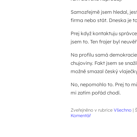
Samozřejmě jsem hledal, jestl
firma nebo stát. Dneska je to 
Prej když kontaktuju správce
jsem to. Ten frajer byl neuvěři
Na profilu samá demokracie,
chujoviny. Fakt jsem se snaž
možně smazal český vlaječky
No, nepomohlo to. Prej to můž
mi zatím pořád chodí.
Zveřejněno v rubrice
Všechno
|
Š
Komentář