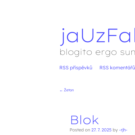
jaUzFa
blogito ergo su
Přejít
RSS příspěvků
RSS komentářů
Hlavní menu
na
obsah
←
Žeton
Navigace přís
Blok
Posted on
27. 7. 2025
by
-rjh-