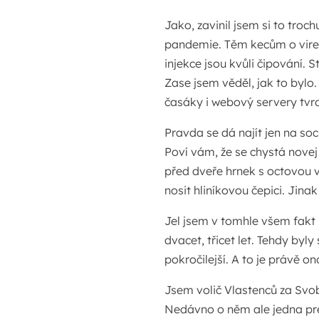
Jako, zavinil jsem si to tro
pandemie. Těm kecům o virech
injekce jsou kvůli čipování. 
Zase jsem věděl, jak to bylo. 
časáky i webový servery tvrdi
Pravda se dá najít jen na soc
Poví vám, že se chystá novej
před dveře hrnek s octovou vo
nosit hliníkovou čepici. Jin
Jel jsem v tomhle všem fakt
dvacet, třicet let. Tehdy byl
pokročilejší. A to je právě on
Jsem volič Vlastenců za Svob
Nedávno o něm ale jedna pres