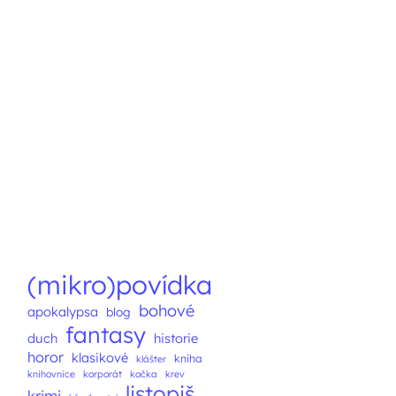
(mikro)povídka
bohové
apokalypsa
blog
fantasy
duch
historie
horor
klasikové
kniha
klášter
knihovnice
korporát
kočka
krev
listopiš
krimi