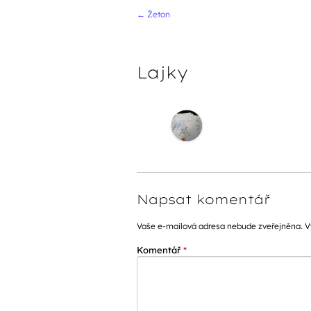
Navigace přís
←
Žeton
Lajky
Napsat komentář
Vaše e-mailová adresa nebude zveřejněna.
V
Komentář
*