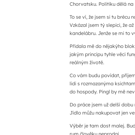
Chorvatsku. Politiku dělá na 
To se ví, že jsem si tu brécu n
Vzkázal jsem tý slepici, že a
kandelábru. Jenže se mi to v
Přidala mě do nějakýho blokl
jakým principu tyhle věci fun
reálným životě.
Co vám budu povídat, příjem
lidi s rozmazanýma ksichtam
do hospody. Pingl by mě nevi
Do práce jsem už delší dobu n
Jídlo můžu nakupovat jen ve
Výběr je tam dost malej. Bu
rum člověku neprodaj.