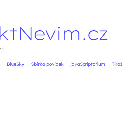
ktNevim.cz
m
BlueSky
Sbírka povídek
javaScriptorium
Tiráž
pěvků