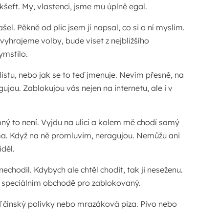
kšeft. My, vlastenci, jsme mu úplně egal.
ašel. Pěkně od plic jsem jí napsal, co si o ní myslím.
ž vyhrajeme volby, bude viset z nejbližšího
ymstilo.
istu, nebo jak se to teď jmenuje. Nevím přesně, na
gujou. Zablokujou vás nejen na internetu, ale i v
ný to není. Vyjdu na ulici a kolem mě chodí samý
a. Když na ně promluvim, neragujou. Nemůžu ani
děl.
echodil. Kdybych ale chtěl chodit, tak ji neseženu.
 speciálním obchodě pro zablokovaný.
ď čínský polívky nebo mrazáková piza. Pivo nebo