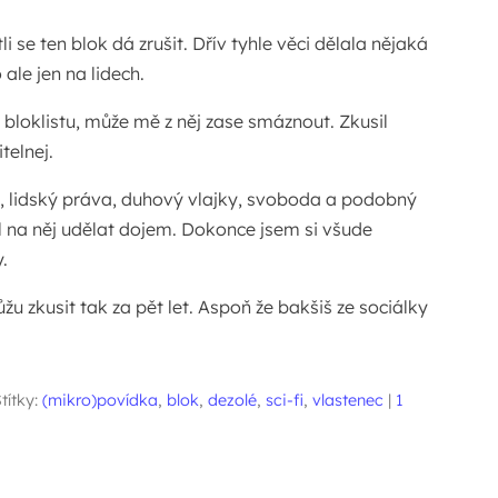
i se ten blok dá zrušit. Dřív tyhle věci dělala nějaká
ale jen na lidech.
 bloklistu, může mě z něj zase smáznout. Zkusil
telnej.
 lidský práva, duhový vlajky, svoboda a podobný
il na něj udělat dojem. Dokonce jsem si všude
.
u zkusit tak za pět let. Aspoň že bakšiš ze sociálky
títky:
(mikro)povídka
,
blok
,
dezolé
,
sci-fi
,
vlastenec
|
1