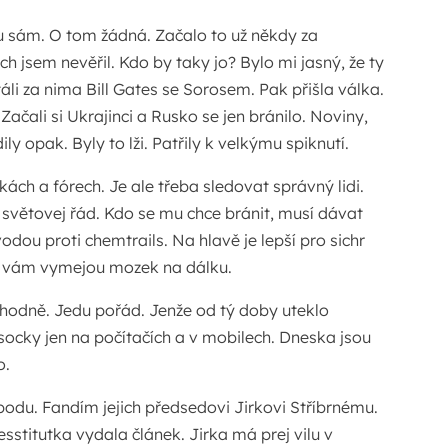
chu sám. O tom žádná. Začalo to už někdy za
 jsem nevěřil. Kdo by taky jo? Bylo mi jasný, že ty
Stáli za nima Bill Gates se Sorosem. Pak přišla válka.
Začali si Ukrajinci a Rusko se jen bránilo. Noviny,
ly opak. Byly to lži. Patřily k velkýmu spiknutí.
kách a fórech. Je ale třeba sledovat správný lidi.
 světovej řád. Kdo se mu chce bránit, musí dávat
dou proti chemtrails. Na hlavě je lepší pro sichr
ak vám vymejou mozek na dálku.
 hodně. Jedu pořád. Jenže od tý doby uteklo
y socky jen na počítačích a v mobilech. Dneska jsou
o.
odu. Fandím jejich předsedovi Jirkovi Stříbrnému.
stitutka vydala článek. Jirka má prej vilu v