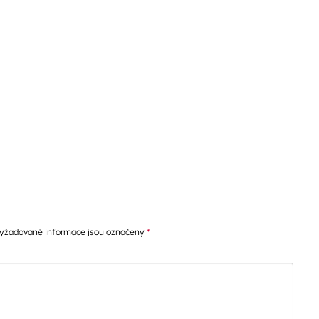
pěvků
yžadované informace jsou označeny
*