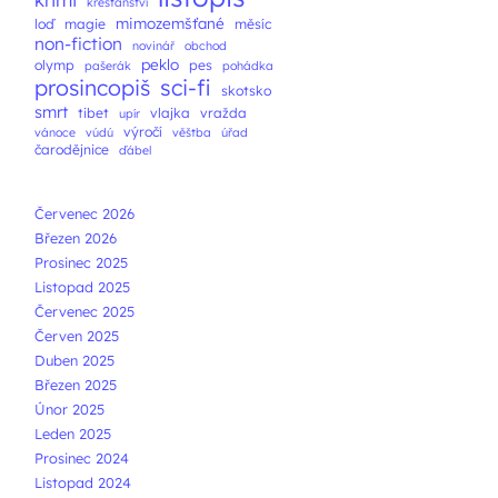
křesťanství
mimozemšťané
loď
magie
měsíc
non-fiction
novinář
obchod
peklo
olymp
pes
pašerák
pohádka
prosincopiš
sci-fi
skotsko
smrt
tibet
vlajka
vražda
upír
výročí
vánoce
vúdú
věštba
úřad
čarodějnice
ďábel
Červenec 2026
Březen 2026
Prosinec 2025
Listopad 2025
Červenec 2025
Červen 2025
Duben 2025
Březen 2025
Únor 2025
Leden 2025
Prosinec 2024
Listopad 2024