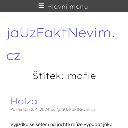
Přejít
Hlavní menu
na
obsah
jaUzFaktNevim.
cz
Štítek:
mafie
Halza
Navigace příspěvků
Posted on
2. 4. 2024
by
@jaUzFaktNevim.cz
Vyjížďka se šéfem na jachtě může vypadat jako