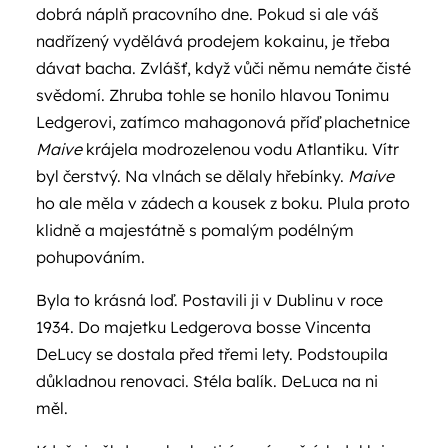
dobrá náplň pracovního dne. Pokud si ale váš
nadřízený vydělává prodejem kokainu, je třeba
dávat bacha. Zvlášť, když vůči němu nemáte čisté
svědomí. Zhruba tohle se honilo hlavou Tonimu
Ledgerovi, zatímco mahagonová příď plachetnice
Maive
krájela modrozelenou vodu Atlantiku. Vítr
byl čerstvý. Na vlnách se dělaly hřebínky.
Maive
ho ale měla v zádech a kousek z boku. Plula proto
klidně a majestátně s pomalým podélným
pohupováním.
Byla to krásná loď. Postavili ji v Dublinu v roce
1934. Do majetku Ledgerova bosse Vincenta
DeLucy se dostala před třemi lety. Podstoupila
důkladnou renovaci. Stéla balík. DeLuca na ni
měl.