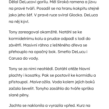
Dělal DeLucovi gorilu. Měl široká ramena a jizvu
na pravé tváři. Posadil se na hranu kokpitu stejně
jako jeho šéf. V pravé ruce svíral Glocka. DeLuca
na něj kývl.
Tony zareagoval okamžitě. Natáhl se ke
kormidelnímu kolu a prudce odpadl s lodí do
závětří. Masivní ráhno z leštěného dřeva se
přehouplo na opačný bok. Smetlo DeLucu i
Carusa do vody.
Tony se za nimi neohlédl. Dotáhl otěže hlavní
plachty i kosatky. Pak se postavil ke kormidlu a
přistoupal.
Maive
ožila. Voda kolem jejích boků
začala ševelit
.
Tonyho zasáhla do tváře sprška
slané pěny.
Jachta se naklonila a vyrazila vpřed. Kurz na