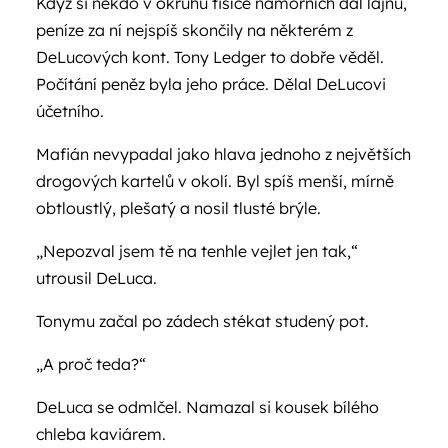
Když si někdo v okruhu tisíce námořních dal lajnu,
peníze za ní nejspíš skončily na některém z
DeLucových kont. Tony Ledger to dobře věděl.
Počítání peněz byla jeho práce. Dělal DeLucovi
účetního.
Mafián nevypadal jako hlava jednoho z největších
drogových kartelů v okolí. Byl spíš menší, mírně
obtloustlý, plešatý a nosil tlusté brýle.
„Nepozval jsem tě na tenhle vejlet jen tak,“
utrousil DeLuca.
Tonymu začal po zádech stékat studený pot.
„A proč teda?“
DeLuca se odmlčel. Namazal si kousek bílého
chleba kaviárem.