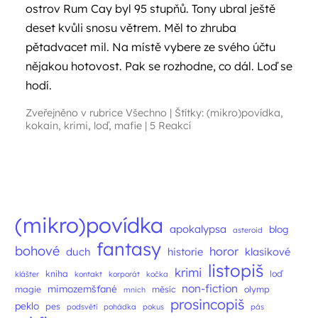
ostrov Rum Cay byl 95 stupňů. Tony ubral ještě
deset kvůli snosu větrem. Měl to zhruba
pětadvacet mil. Na místě vybere ze svého účtu
nějakou hotovost. Pak se rozhodne, co dál. Loď se
hodí.
Zveřejněno v rubrice
Všechno
|
Štítky:
(mikro)povídka
,
kokain
,
krimi
,
loď
,
mafie
|
5 Reakcí
Navigace příspěvků
(mikro)povídka
apokalypsa
blog
asteroid
fantasy
bohové
horor
duch
historie
klasikové
listopiš
krimi
kniha
loď
klášter
kontakt
korporát
kočka
non-fiction
mimozemšťané
magie
měsíc
olymp
mnich
prosincopiš
peklo
pes
podsvětí
pohádka
pokus
pás