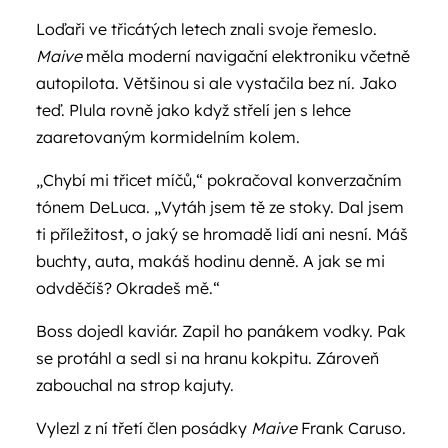
Loďaři ve třicátých letech znali svoje řemeslo.
Maive
měla moderní navigační elektroniku včetně
autopilota. Většinou si ale vystačila bez ní. Jako
teď. Plula rovně jako když střelí jen s lehce
zaaretovaným kormidelním kolem.
„Chybí mi třicet míčů,“ pokračoval konverzačním
tónem DeLuca. „Vytáh jsem tě ze stoky. Dal jsem
ti příležitost, o jaký se hromadě lidí ani nesní. Máš
buchty, auta, makáš hodinu denně. A jak se mi
odvděčíš? Okradeš mě.“
Boss dojedl kaviár. Zapil ho panákem vodky. Pak
se protáhl a sedl si na hranu kokpitu. Zároveň
zabouchal na strop kajuty.
Vylezl z ní třetí člen posádky
Maive
Frank Caruso.