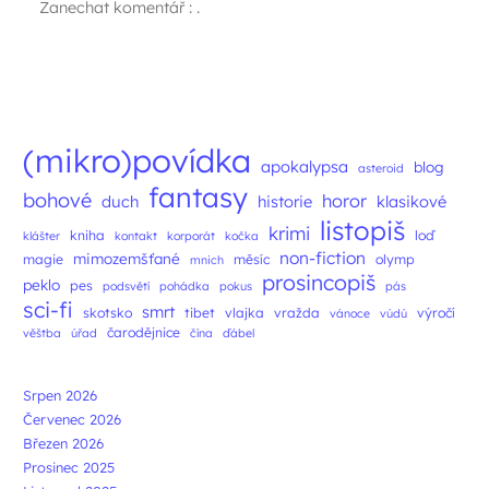
Zanechat komentář : .
Navigace příspěvků
(mikro)povídka
apokalypsa
blog
asteroid
fantasy
bohové
horor
duch
historie
klasikové
listopiš
krimi
kniha
loď
klášter
kontakt
korporát
kočka
non-fiction
mimozemšťané
magie
měsíc
olymp
mnich
prosincopiš
peklo
pes
podsvětí
pohádka
pokus
pás
sci-fi
smrt
skotsko
tibet
vlajka
vražda
výročí
vánoce
vúdú
čarodějnice
věštba
úřad
čína
ďábel
Srpen 2026
Červenec 2026
Březen 2026
Prosinec 2025