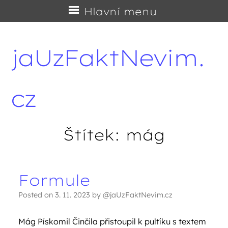
Přejít
Hlavní menu
na
obsah
jaUzFaktNevim.
cz
Štítek:
mág
Formule
Navigace příspěvků
Posted on
3. 11. 2023
by
@jaUzFaktNevim.cz
Mág Pískomil Činčila přistoupil k pultíku s textem