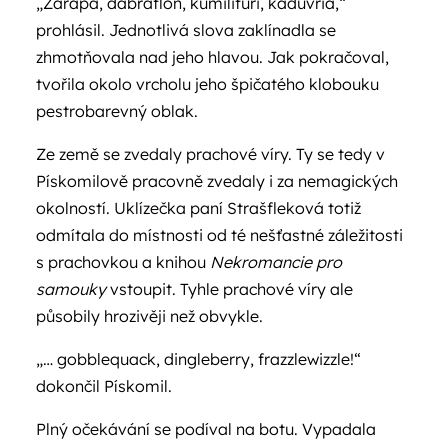
„Zarapa, dabraflon, kumilifuri, kaduvria,“
prohlásil. Jednotlivá slova zaklínadla se
zhmotňovala nad jeho hlavou. Jak pokračoval,
tvořila okolo vrcholu jeho špičatého klobouku
pestrobarevný oblak.
Ze země se zvedaly prachové víry. Ty se tedy v
Pískomilově pracovně zvedaly i za nemagických
okolností. Uklízečka paní Strašfleková totiž
odmítala do místnosti od té nešťastné záležitosti
s prachovkou a knihou
Nekromancie pro
samouky
vstoupit. Tyhle prachové víry ale
působily hrozivěji než obvykle.
„… gobblequack, dingleberry, frazzlewizzle!“
dokončil Pískomil.
Plný očekávání se podíval na botu. Vypadala