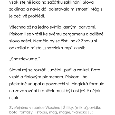
však stejně jako na začátku zaklínání. Slova
zaklínadla navíc dál poletovala místností. Mág si
je pečlivě prohlédl.
Všechna až na jedno svítlia jasnými barvami.
Pískomil se vrátil ke svému pergamenu a odlišné
slovo našel. Nemělo by se číst jinak? Znovu si
odkašlal a místo „snazzlekrump“ zkusil:
„Snazzlewump.“
Slovní roj se rozzářil, udělal „puf“ a zmizel. Bota
vzplála fialovým plamenem. Pískomil ho
překotně udupal a povzdechl si. Magická formule
na zavazování tkaniček musí být asi ještě nějak
nijak.
Zveřejněno v rubrice
Všechno
|
Štítky:
(mikro)povídka
,
bota
,
fantasy
,
listopiš
,
mág
,
magie
,
tkanička
|
. :