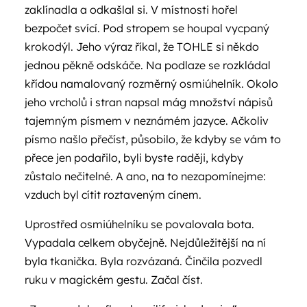
zaklínadla a odkašlal si. V místnosti hořel
bezpočet svící. Pod stropem se houpal vycpaný
krokodýl. Jeho výraz říkal, že TOHLE si někdo
jednou pěkně odskáče. Na podlaze se rozkládal
křídou namalovaný rozměrný osmiúhelník. Okolo
jeho vrcholů i stran napsal mág množství nápisů
tajemným písmem v neznámém jazyce. Ačkoliv
písmo našlo přečíst, působilo, že kdyby se vám to
přece jen podařilo, byli byste raději, kdyby
zůstalo nečitelné. A ano, na to nezapomínejme:
vzduch byl cítit roztaveným cínem.
Uprostřed osmiúhelníku se povalovala bota.
Vypadala celkem obyčejně. Nejdůležitější na ní
byla tkanička. Byla rozvázaná. Činčila pozvedl
ruku v magickém gestu. Začal číst.