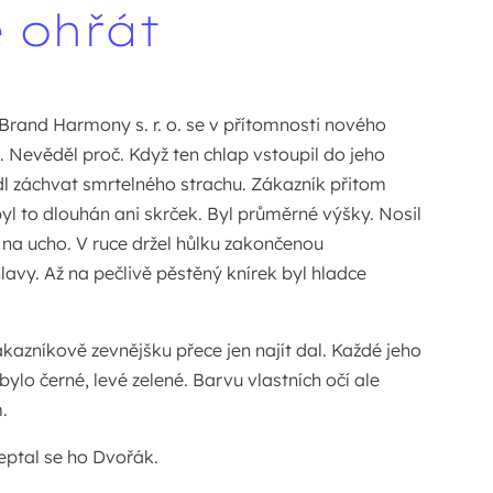
e ohřát
Brand Harmony s. r. o. se v přítomnosti nového
. Nevěděl proč. Když ten chlap vstoupil do jeho
l záchvat smrtelného strachu. Zákazník přitom
yl to dlouhán ani skrček. Byl průměrné výšky. Nosil
na ucho. V ruce držel hůlku zakončenou
avy. Až na pečlivě pěstěný knírek byl hladce
kazníkově zevnějšku přece jen najít dal. Každé jeho
ylo černé, levé zelené. Barvu vlastních očí ale
.
eptal se ho Dvořák.