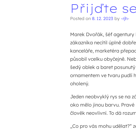
Přijďte s
Posted on
8. 12. 2023
by
-rjh-
Marek Dvořák, šéf agentury 
zákazníka necítil úplně dobře
kanceláře, marketéra přepad
působil vcelku obyčejně. Neb
šedý oblek a baret posunutý 
ornamentem ve tvaru pudlí hl
oholený.
Jeden neobvyklý rys se na zá
oko mělo jinou barvu. Pravé b
člověk neovlivní. To dá rozum
„Co pro vás mohu udělat?“ z