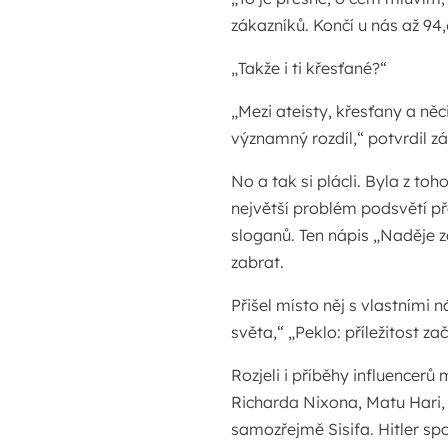
zákazníků. Končí u nás až 94
„Takže i ti křesťané?“
„Mezi ateisty, křesťany a něci
významný rozdíl,“ potvrdil zá
No a tak si plácli. Byla z to
největší problém podsvětí př
sloganů. Ten nápis „Naděje z
zabrat.
Přišel místo něj s vlastními 
světa,“ „Peklo: příležitost zač
Rozjeli i příběhy influencerů 
Richarda Nixona, Matu Hari, 
samozřejmě Sisifa. Hitler sp