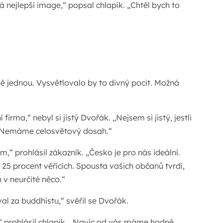
á nejlepší image,“ popsal chlapík. „Chtěl bych to
tě jednou. Vysvětlovalo by to divný pocit. Možná
firma,“ nebyl si jistý Dvořák. „Nejsem si jistý, jestli
Nemáme celosvětový dosah.“
,“ prohlásil zákazník. „Česko je pro nás ideální.
 25 procent věřících. Spousta vašich občanů tvrdí,
en v neurčité něco.“
l za buddhistu,“ svěřil se Dvořák.
,“ prohlásil chlapík. „Navíc od vás máme hodně