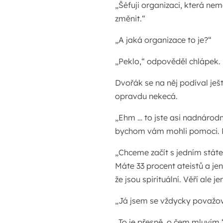
„Šéfuji organizaci, která nem
změnit.“
„A jaká organizace to je?“
„Peklo,“ odpověděl chlápek.
Dvořák se na něj podíval ješ
opravdu nekecá.
„Ehm … to jste asi nadnárodní 
bychom vám mohli pomoci. 
„Chceme začít s jedním státem
Máte 33 procent ateistů a jen
že jsou spirituální. Věří ale j
„Já jsem se vždycky považova
„To je přesně, o čem mluvím