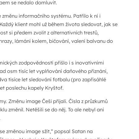
aem se nedalo domluvit.
změnu informačního systému. Patřilo k ní i
 Každý klient mohl už během života sledovat, jak se
st si předem zvolit z alternativních trestů,
 mrazy, lámání kolem, bičování, valení balvanu do
ických zodpovědností přišlo i s inovativními
lad osm tisíc let vyplňování daňového přiznání,
a tisíce let sledování fotbalu (pro zapřisáhlé
let poslechu kapely Kryštof.
my. Změnu image Češi přijali. Čísla z průzkumů
eklu změnil. Netěšili se do něj. To ale nebyl ani
.
se změnou image sžít,“ popsal Satan na