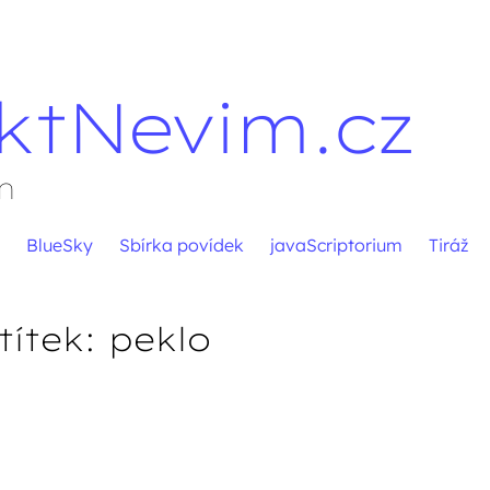
ktNevim.cz
m
BlueSky
Sbírka povídek
javaScriptorium
Tiráž
títek:
peklo
pěvků