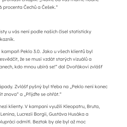
,6 procenta Čechů a Češek.“
sty u vás není podle našich čísel statisticky
kazník.
ho kampaň Peklo 3.0. Jako u všech klientů byl
esvědčit, že se musí vzdát starých vizuálů a
anech, kdo mnou ubírá se!“ dal Dvořákovi zvlášť
nápady. Zvlášť pyšný byl třeba na „Peklo není konec
ít znova“ a „Přijďte se ohřát.“
mezi klienty. V kampani využili Kleopatru, Bruta,
Lenina, Lucrezii Borgii, Gustáva Husáka a
olupráci odmítl. Beztak by ale byl až moc