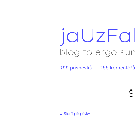
jaUzFa
blogito ergo su
Přejít
RSS příspěvků
RSS komentářů
Hlavní menu
na
obsah
Š
←
Starší příspěvky
Navigace přís