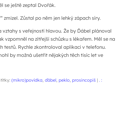
ěl se ještě zeptal Dvořák.
“ zmizel. Zůstal po něm jen lehký zápach síry.
na vztahy s veřejností hlavou. Že by Ďábel plánoval
ák vzpomněl na zítřejší schůzku s lékařem. Měl se na
h testů. Rychle zkontroloval aplikaci v telefonu.
ohl by možná ušetřit nějakých těch tisíc let ve
títky:
(mikro)povídka
,
ďábel
,
peklo
,
prosincopiš
|
. :
pěvků