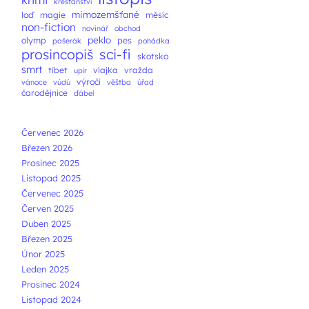
křesťanství
mimozemšťané
loď
magie
měsíc
non-fiction
novinář
obchod
peklo
olymp
pes
pašerák
pohádka
prosincopiš
sci-fi
skotsko
smrt
tibet
vlajka
vražda
upír
výročí
vánoce
vúdú
věštba
úřad
čarodějnice
ďábel
Červenec 2026
Březen 2026
Prosinec 2025
Listopad 2025
Červenec 2025
Červen 2025
Duben 2025
Březen 2025
Únor 2025
Leden 2025
Prosinec 2024
Listopad 2024