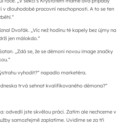
l roce. „V sekci s Kryštofem máme dva případy
li v dlouhodobé pracovní neschopnosti. A to se ten
běhl.“
řiznal Dvořák. „Víc než hodinu té kapely bez újmy na
rží jen málokdo.“
 Satan. „Zdá se, že se démoni novou image značky
kou.“
výstrahu vyhodit?“ napadlo marketéra.
o dneska trvá sehnat kvalifikovaného démona?“
ka: odvedli jste skvělou práci. Zatím ale nechceme v
lužby samozřejmě zaplatíme. Uvidíme se za tři