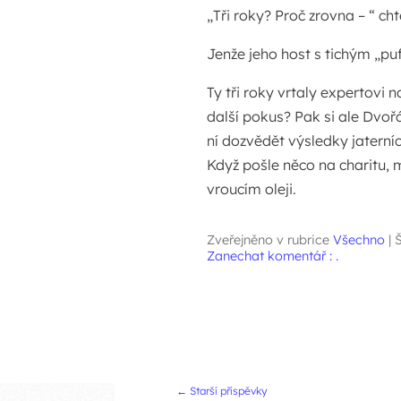
„Tři roky? Proč zrovna – “ cht
Jenže jeho host s tichým „puf
Ty tři roky vrtaly expertovi 
další pokus? Pak si ale Dvoř
ní dozvědět výsledky jaterníc
Když pošle něco na charitu, m
vroucím oleji.
Zveřejněno v rubrice
Všechno
|
Š
Zanechat komentář : .
Navigace přís
←
Starší příspěvky