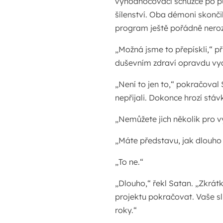
vyhodnocovací schůzce po pů
šílenství. Oba démoni skonči
program ještě pořádně neroz
„Možná jsme to přepískli,“ p
duševním zdraví opravdu vyd
„Není to jen to,“ pokračoval
nepřijali. Dokonce hrozí stáv
„Nemůžete jich několik pro 
„Máte představu, jak dlouh
„To ne.“
„Dlouho,“ řekl Satan. „Zkrát
projektu pokračovat. Vaše s
roky.“