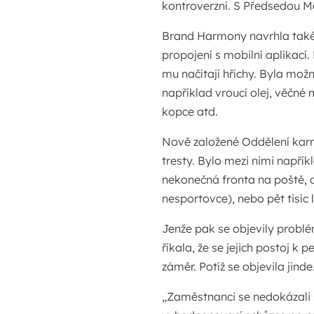
kontroverzní. S Předsedou M
Brand Harmony navrhla také 
propojení s mobilní aplikací.
mu načítají hříchy. Byla možno
například vroucí olej, věčné
kopce atd.
Nově založené Oddělení karm
tresty. Bylo mezi nimi napřík
nekonečná fronta na poště, dv
nesportovce), nebo pět tisíc 
Jenže pak se objevily problé
říkala, že se jejich postoj k p
záměr. Potíž se objevila jinde
„Zaměstnanci se nedokázali 