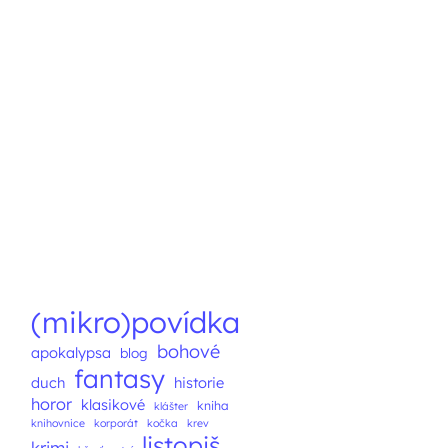
(mikro)povídka
bohové
apokalypsa
blog
fantasy
duch
historie
horor
klasikové
kniha
klášter
knihovnice
korporát
kočka
krev
listopiš
krimi