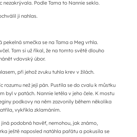
c nezakrývala. Podle Tama to Nannie seklo.
chválil ji nahlas.
lá pekelná smečka se na Tama a Meg vrhla.
včel. Tam si už říkal, že na tomto světě dlouho
hánět vdovský úbor.
lasem, při jehož zvuku tuhla krev v žilách.
c rozumu než její pán. Pustila se do cvalu k můstku
m byl v patách. Nannie letěla v jeho čele. K mostu
Meginy podkovy na něm zazvonily během několika
třila, vykřikla zklamáním.
e a jiná podobná havěť, nemohou, jak známo,
rka ještě naposled natáhla pařátu a pokusila se