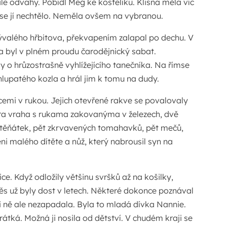
e odvahy. Pobídl Meg ke kostelíku. Klisna měla víc
 se jí nechtělo. Neměla ovšem na vybranou.
ývalého hřbitova, překvapením zalapal po dechu. V
a byl v plném proudu čarodějnický sabat.
y o hrůzostrašně vyhlížejícího tanečníka. Na římse
lupatého kozla a hrál jim k tomu na dudy.
ícemi v rukou. Jejich otevřené rakve se povalovaly
stra vraha s rukama zakovanýma v železech, dvě
řtěňátek, pět zkrvavených tomahavků, pět mečů,
i malého dítěte a nůž, který nabrousil syn na
ce. Když odložily většinu svršků až na košilky,
ěs už byly dost v letech. Některé dokonce poznával
i ně ale nezapadala. Byla to mladá dívka Nannie.
rátká. Možná ji nosila od dětství. V chudém kraji se