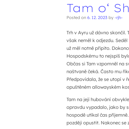
Tam o‘ S
Posted on
6. 12. 2023
by
-rjh-
Trh v Ayru už dávno skončil.
však neměl k odjezdu. Seděl
už měl notně připito. Dokonc
Hospodskému to nejspíš bylo
Občas si Tam vzpomněl na sv
naštvaně čeká. Často mu říka
Předpovídala, že se utopí v ř
opuštěném allowayském kos
Tam na její hubování obvykle
opravdu vypadalo, jako by se 
hospodě utíkal čas příjemně.
později opustit. Nakonec se z