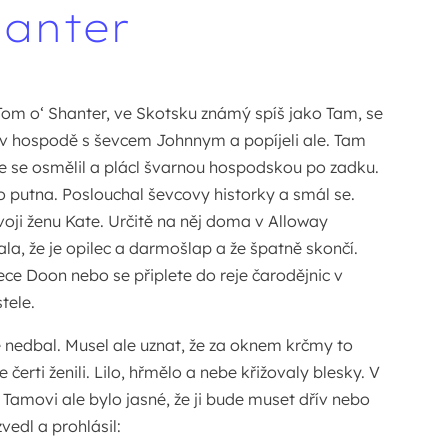
hanter
 Tom o‘ Shanter, ve Skotsku známý spíš jako Tam, se
 v hospodě s ševcem Johnnym a popíjeli ale. Tam
e se osmělil a plácl švarnou hospodskou po zadku.
 putna. Poslouchal ševcovy historky a smál se.
oji ženu Kate. Určitě na něj doma v Alloway
la, že je opilec a darmošlap a že špatně skončí.
ece Doon nebo se připlete do reje čarodějnic v
tele.
 nedbal. Musel ale uznat, že za oknem krčmy to
čerti ženili. Lilo, hřmělo a nebe křižovaly blesky. V
 Tamovi ale bylo jasné, že ji bude muset dřív nebo
vedl a prohlásil: