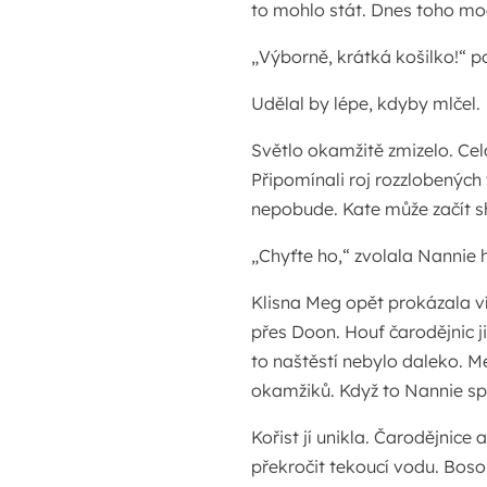
to mohlo stát. Dnes toho mo
„Výborně, krátká košilko!“ po
Udělal by lépe, kdyby mlčel.
Světlo okamžitě zmizelo. Ce
Připomínali roj rozzlobených 
nepobude. Kate může začít s
„Chyťte ho,“ zvolala Nannie h
Klisna Meg opět prokázala ví
přes Doon. Houf čarodějnic ji
to naštěstí nebylo daleko. 
okamžiků. Když to Nannie spa
Kořist jí unikla. Čarodějnic
překročit tekoucí vodu. Boso