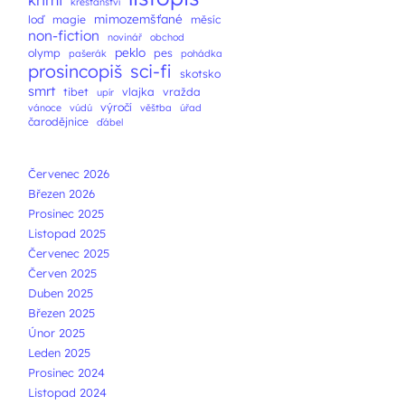
křesťanství
mimozemšťané
loď
magie
měsíc
non-fiction
novinář
obchod
peklo
olymp
pes
pašerák
pohádka
prosincopiš
sci-fi
skotsko
smrt
tibet
vlajka
vražda
upír
výročí
vánoce
vúdú
věštba
úřad
čarodějnice
ďábel
Červenec 2026
Březen 2026
Prosinec 2025
Listopad 2025
Červenec 2025
Červen 2025
Duben 2025
Březen 2025
Únor 2025
Leden 2025
Prosinec 2024
Listopad 2024