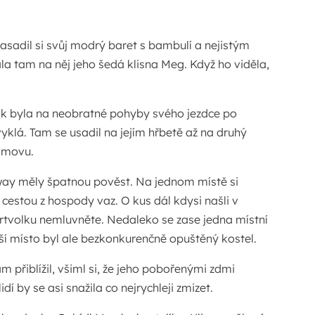
nasadil si svůj modrý baret s bambulí a nejistým
ala tam na něj jeho šedá klisna Meg. Když ho viděla,
ak byla na neobratné pohyby svého jezdce po
klá. Tam se usadil na jejím hřbetě až na druhý
domovu.
ay měly špatnou pověst. Na jednom místě si
cestou z hospody vaz. O kus dál kdysi našli v
volku nemluvněte. Nedaleko se zase jedna místní
jší místo byl ale bezkonkurenčně opuštěný kostel.
 přiblížil, všiml si, že jeho pobořenými zdmi
idí by se asi snažila co nejrychleji zmizet.