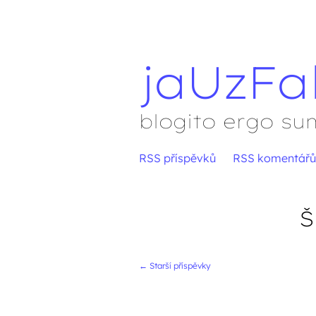
jaUzFa
blogito ergo su
Přejít
RSS příspěvků
RSS komentářů
Hlavní menu
na
obsah
Š
←
Starší příspěvky
Navigace přís