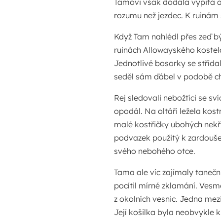
Tamovi však dodala vypitá al
rozumu než jezdec. K ruinám
Když Tam nahlédl přes zeď b
ruinách Allowayského kostel
Jednotlivé bosorky se střídal
seděl sám ďábel v podobě ch
Rej sledovali nebožtíci se sv
opodál. Na oltáři ležela ko
malé kostřičky ubohých nek
podvazek použitý k zardoušen
svého nebohého otce.
Tama ale víc zajímaly tanečni
pocítil mírné zklamání. Vesm
z okolních vesnic. Jedna mez
Její košilka byla neobvykle k