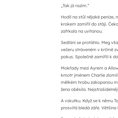
„Tak já razím.“
Hodil na stůl nějaké peníze, 
krokem zamířil do stájí. Ček
zafrkala na uvítanou.
Sedlání se protáhlo. Meg vš
večeru stráveném v krčmě zvy
pokus. Společně zamířili k 
Mokřady mezi Ayrem a Allow
kmotr jménem Charlie zlomil 
mělkém hrobu zakopanou mrt
žena oběsila. Nejstrašidelně
A vskutku. Když se k němu Tam
prosvítá bledá záře. Většina l