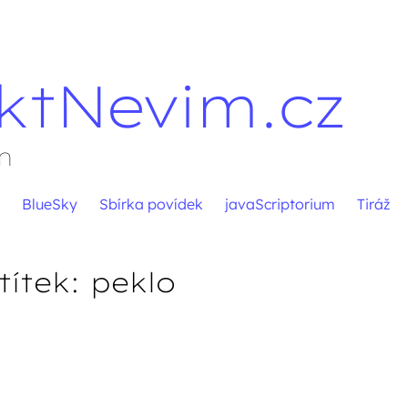
ktNevim.cz
m
BlueSky
Sbírka povídek
javaScriptorium
Tiráž
títek:
peklo
pěvků