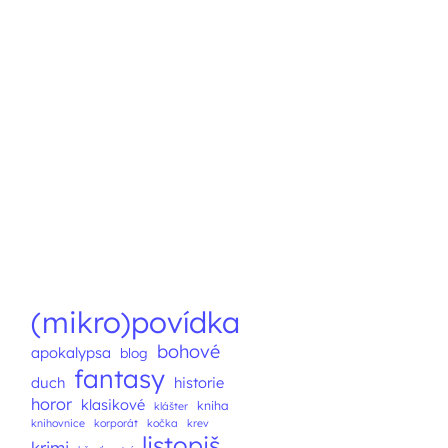
(mikro)povídka
bohové
apokalypsa
blog
fantasy
duch
historie
horor
klasikové
kniha
klášter
knihovnice
korporát
kočka
krev
listopiš
krimi