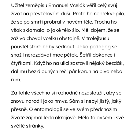
Učitel zeměpisu Emanuel Včelák věřil celý svůj
život na převtělování duší. Proto ho nepřekvapilo,
že se po smrti probral v novém těle. Trochu ho
však zklamalo, o jaké tělo šlo. Měl dojem, že se
zaživa choval vcelku obstojně. V trolejbusu
pouštěl staré báby sednout. Jako pedagog se
snažil nerozdávat moc pětek. Šetřil dokonce i
čtyřkami. Když ho na ulici zastavil nějaký bezďák,
dal mu bez dlouhých řečí pár korun na pivo nebo
rum.
Za tohle všechno si rozhodně nezasloužil, aby se
znovu narodil jako hmyz. Sám si nebyl jistý, jaký
přesně. O entomologii se ve svém předchozím
životě zajímal leda okrajově. Mělo to ovšem i své
světlé stránky.