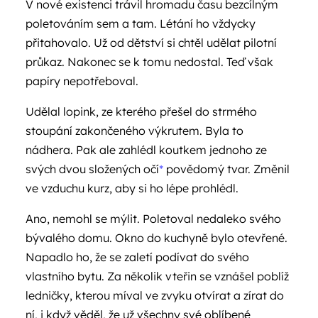
V nové existenci trávil hromadu času bezcílným
poletováním sem a tam. Létání ho vždycky
přitahovalo. Už od dětství si chtěl udělat pilotní
průkaz. Nakonec se k tomu nedostal. Teď však
papíry nepotřeboval.
Udělal lopink, ze kterého přešel do strmého
stoupání zakončeného výkrutem. Byla to
nádhera. Pak ale zahlédl koutkem jednoho ze
svých dvou složených očí
*
povědomý tvar. Změnil
ve vzduchu kurz, aby si ho lépe prohlédl.
Ano, nemohl se mýlit. Poletoval nedaleko svého
bývalého domu. Okno do kuchyně bylo otevřené.
Napadlo ho, že se zaletí podívat do svého
vlastního bytu. Za několik vteřin se vznášel poblíž
ledničky, kterou míval ve zvyku otvírat a zírat do
ní, i když věděl, že už všechny své oblíbené