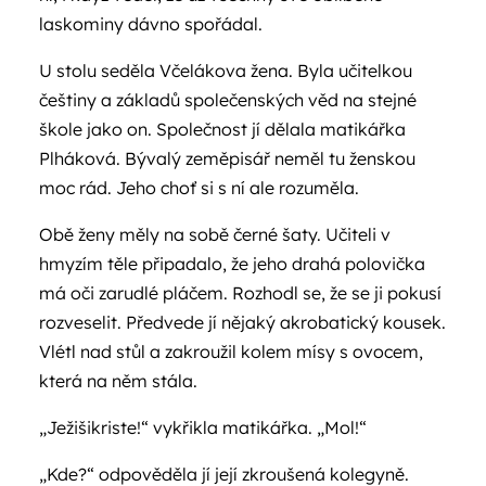
laskominy dávno spořádal.
U stolu seděla Včelákova žena. Byla učitelkou
češtiny a základů společenských věd na stejné
škole jako on. Společnost jí dělala matikářka
Plháková. Bývalý zeměpisář neměl tu ženskou
moc rád. Jeho choť si s ní ale rozuměla.
Obě ženy měly na sobě černé šaty. Učiteli v
hmyzím těle připadalo, že jeho drahá polovička
má oči zarudlé pláčem. Rozhodl se, že se ji pokusí
rozveselit. Předvede jí nějaký akrobatický kousek.
Vlétl nad stůl a zakroužil kolem mísy s ovocem,
která na něm stála.
„Ježišikriste!“ vykřikla matikářka. „Mol!“
„Kde?“ odpověděla jí její zkroušená kolegyně.