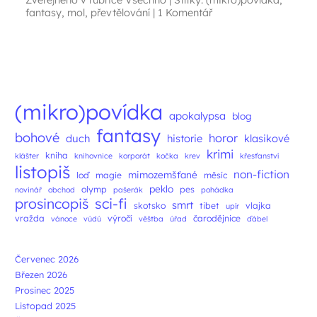
Zveřejněno v rubrice
Všechno
|
Štítky:
(mikro)povídka
,
fantasy
,
mol
,
převtělování
|
1 Komentář
Navigace příspěvků
(mikro)povídka
apokalypsa
blog
fantasy
bohové
horor
duch
historie
klasikové
krimi
kniha
klášter
knihovnice
korporát
kočka
krev
křesťanství
listopiš
non-fiction
mimozemšťané
loď
magie
měsíc
peklo
olymp
pes
novinář
obchod
pašerák
pohádka
prosincopiš
sci-fi
smrt
skotsko
tibet
vlajka
upír
vražda
výročí
čarodějnice
vánoce
vúdú
věštba
úřad
ďábel
Červenec 2026
Březen 2026
Prosinec 2025
Listopad 2025