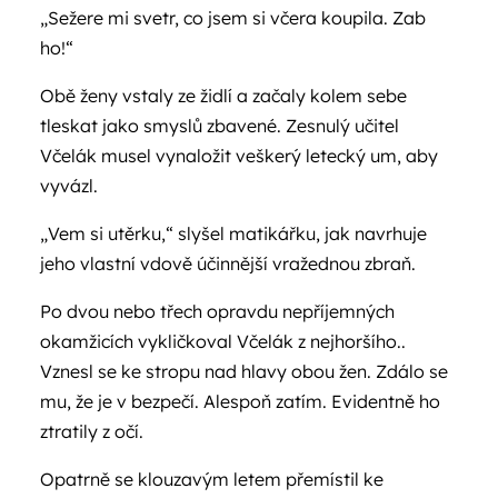
„Sežere mi svetr, co jsem si včera koupila. Zab
ho!“
Obě ženy vstaly ze židlí a začaly kolem sebe
tleskat jako smyslů zbavené. Zesnulý učitel
Včelák musel vynaložit veškerý letecký um, aby
vyvázl.
„Vem si utěrku,“ slyšel matikářku, jak navrhuje
jeho vlastní vdově účinnější vražednou zbraň.
Po dvou nebo třech opravdu nepříjemných
okamžicích vykličkoval Včelák z nejhoršího..
Vznesl se ke stropu nad hlavy obou žen. Zdálo se
mu, že je v bezpečí. Alespoň zatím. Evidentně ho
ztratily z očí.
Opatrně se klouzavým letem přemístil ke