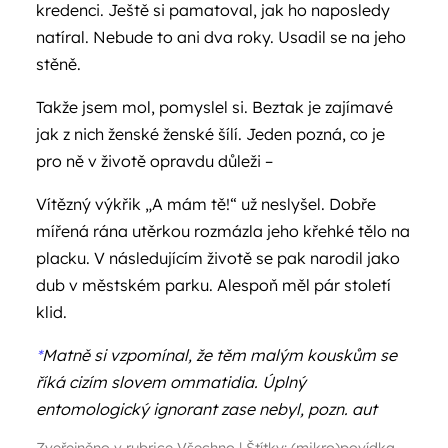
kredenci. Ještě si pamatoval, jak ho naposledy
natíral. Nebude to ani dva roky. Usadil se na jeho
stěně.
Takže jsem mol, pomyslel si. Beztak je zajímavé
jak z nich ženské ženské šílí. Jeden pozná, co je
pro ně v životě opravdu důleži –
Vítězný výkřik „A mám tě!“ už neslyšel. Dobře
mířená rána utěrkou rozmázla jeho křehké tělo na
placku. V následujícím životě se pak narodil jako
dub v městském parku. Alespoň měl pár století
klid.
*
Matně si vzpomínal, že těm malým kouskům se
říká cizím slovem ommatidia. Úplný
entomologický ignorant zase nebyl, pozn. aut