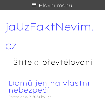
Přejít
Hlavní menu
na
obsah
jaUzFaktNevim.
cz
Štítek:
převtělování
Domů jen na vlastní
Navigace příspěvků
nebezpečí
Posted on
8. 9. 2024
by
-rjh-