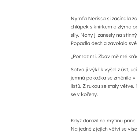
Nymfa Nerissa si začínala zo
chlápek s knírkem a zlýma oč
síly. Nohy ji zanesly na stin
Popadla dech a zavolala svéh
„Pomoz mi. Zbav mě mé krás
Sotva jí výkřik vyšel z úst, uc
jemná pokožka se změnila v 
listů. Z rukou se staly větve.
se v kořeny.
Když dorazil na mýtinu princ F
Na jedné z jejích větví se vis