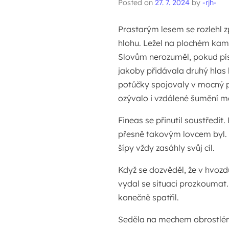
Posted on
27. 7. 2024
by
-rjh-
Prastarým lesem se rozlehl z
hlohu. Ležel na plochém kamen
Slovům nerozuměl, pokud pís
jakoby přidávala druhý hlas
potůčky spojovaly v mocný p
ozývalo i vzdálené šumění m
Fineas se přinutil soustředit
přesně takovým lovcem byl. 
šípy vždy zasáhly svůj cíl.
Když se dozvěděl, že v hvoz
vydal se situaci prozkoumat. 
konečně spatřil.
Seděla na mechem obrostlém