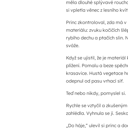
měla dlouhé splývavé roucho
si vpletla věnec z lesního kvít
Princ zkontroloval, zda má 
materiálu: zvuku kočičích šl
rybího dechu a ptačích slin. 
sváže.
Když se ujistil, že je materi
plížení. Pomalu a beze spěchu
krasavice. Hustá vegetace ho 
odepnul od pasu vrhací síť.
Teď nebo nikdy, pomyslel si.
Rychle se vztyčil a zkušený
zahlédla. Vyhnula se jí. Sesk
„Do háje,“ ulevil si princ a d