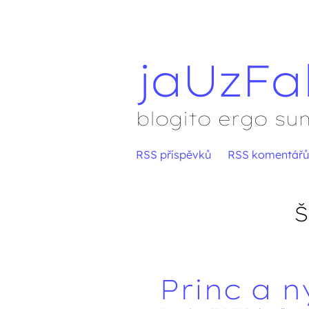
jaUzFa
blogito ergo su
Přejít
RSS příspěvků
RSS komentářů
Hlavní menu
na
obsah
Š
Princ a 
Navigace přís