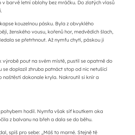
 v barvě letní oblohy bez mráčku. Do zlatých vlasů
í.
v kapse kouzelnou pásku. Byla z obvyklého
épějí, ženského vousu, kořenů hor, medvědích šlach,
Nedala se přetrhnout. Až nymfu chytí, páskou ji
ál k výrobě pout na svém místě, pustil se opatrně do
 se doplazil zhruba patnáct stop od nic netušící
naštěstí dokonale kryla. Nakroutil si knír a
m pohybem hodil. Nymfa však síť koutkem oka
očila z balvanu na břeh a dala se do běhu.
odal, spíš pro sebe: „Máš to marné. Stejně tě