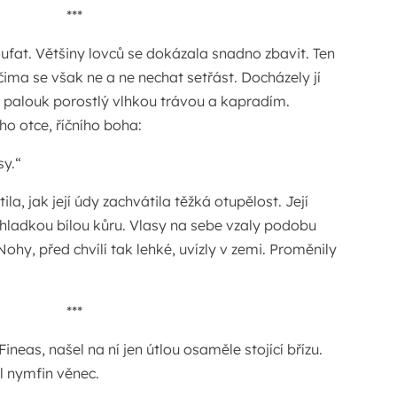
***
ufat. Většiny lovců se dokázala snadno zbavit. Ten
ima se však ne a ne nechat setřást. Docházely jí
ný palouk porostlý vlhkou trávou a kapradím.
o otce, říčního boha:
y.“
ítila, jak její údy zachvátila těžká otupělost. Její
hladkou bílou kůru. Vlasy na sebe vzaly podobu
 Nohy, před chvílí tak lehké, uvízly v zemi. Proměnily
***
ineas, našel na ní jen útlou osaměle stojící břízu.
el nymfin věnec.