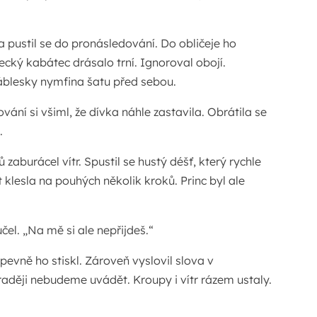
 pustil se do pronásledování. Do obličeje ho
vecký kabátec drásalo trní. Ignoroval obojí.
záblesky nymfina šatu před sebou.
ání si všiml, že dívka náhle zastavila. Obrátila se
.
aburácel vítr. Spustil se hustý déšť, který rychle
t klesla na pouhých několik kroků. Princ byl ale
el. „Na mě si ale nepřijdeš.“
pevně ho stiskl. Zároveň vyslovil slova v
raději nebudeme uvádět. Kroupy i vítr rázem ustaly.