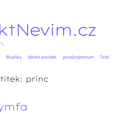
ktNevim.cz
m
BlueSky
Sbírka povídek
javaScriptorium
Tiráž
títek:
princ
nymfa
pěvků