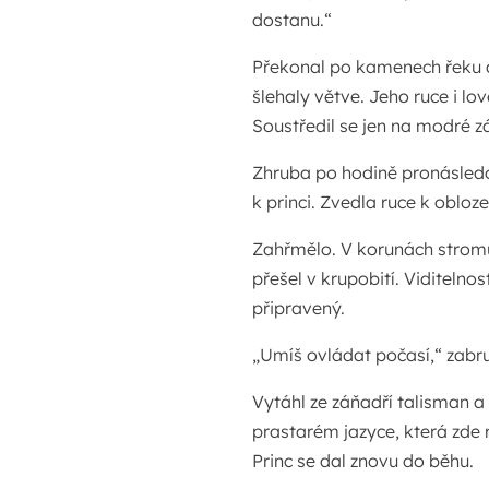
dostanu.“
Překonal po kamenech řeku a
šlehaly větve. Jeho ruce i lo
Soustředil se jen na modré 
Zhruba po hodině pronásledov
k princi. Zvedla ruce k obloze
Zahřmělo. V korunách stromů z
přešel v krupobití. Viditelnos
připravený.
„Umíš ovládat počasí,“ zabruč
Vytáhl ze záňadří talisman a 
prastarém jazyce, která zde 
Princ se dal znovu do běhu.