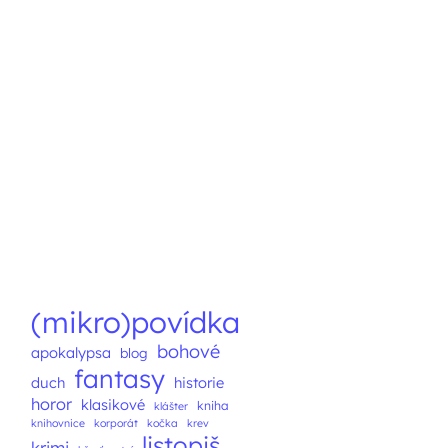
(mikro)povídka
bohové
apokalypsa
blog
fantasy
duch
historie
horor
klasikové
kniha
klášter
knihovnice
korporát
kočka
krev
listopiš
krimi