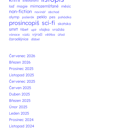
křesťanství
mimozemšťané
loď
magie
měsíc
non-fiction
novinář
obchod
peklo
olymp
pes
pašerák
pohádka
prosincopiš
sci-fi
skotsko
smrt
tibet
vlajka
vražda
upír
výročí
vánoce
vúdú
věštba
úřad
čarodějnice
ďábel
Červenec 2026
Březen 2026
Prosinec 2025
Listopad 2025
Červenec 2025
Červen 2025
Duben 2025
Březen 2025
Únor 2025
Leden 2025
Prosinec 2024
Listopad 2024