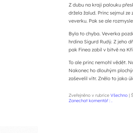
Z dubu na kraji palouku přes
držela žalud. Princ sejmul ze z
veverku. Pak se ale rozmyslel 
Byla to chyba. Veverka pozděj
hrdina Sigurd Rudý. Z jeho 
pak Finea zabil v bitvě na Kř
To ale princ nemohl vědět. Na
Nakonec ho dlouhým plochým
zaševelil vítr. Znělo to jako 
Zveřejněno v rubrice
Všechno
|
Š
Zanechat komentář : .