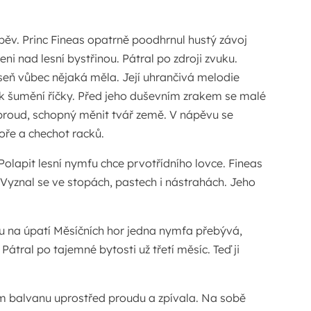
pěv. Princ Fineas opatrně poodhrnul hustý závoj
i nad lesní bystřinou. Pátral po zdroji zvuku.
eň vůbec nějaká měla. Její uhrančivá melodie
 k šumění říčky. Před jeho duševním zrakem se malé
roud, schopný měnit tvář země. V nápěvu se
oře a chechot racků.
. Polapit lesní nymfu chce prvotřídního lovce. Fineas
Vyznal se ve stopách, pastech i nástrahách. Jeho
du na úpatí Měsíčních hor jedna nymfa přebývá,
Pátral po tajemné bytosti už třetí měsíc. Teď ji
 balvanu uprostřed proudu a zpívala. Na sobě