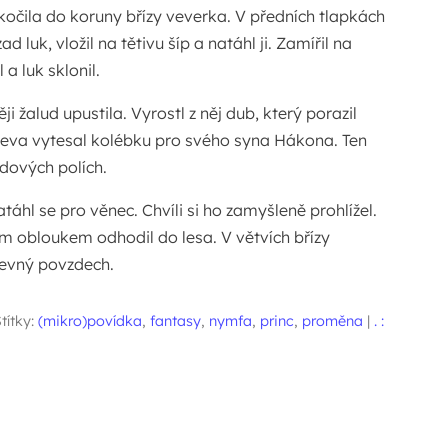
kočila do koruny břízy veverka. V předních tlapkách
ad luk, vložil na tětivu šíp a natáhl ji. Zamířil na
a luk sklonil.
i žalud upustila. Vyrostl z něj dub, který porazil
dřeva vytesal kolébku pro svého syna Hákona. Ten
ídových polích.
táhl se pro věnec. Chvíli si ho zamyšleně prohlížel.
 obloukem odhodil do lesa. V větvích břízy
úlevný povzdech.
títky:
(mikro)povídka
,
fantasy
,
nymfa
,
princ
,
proměna
|
. :