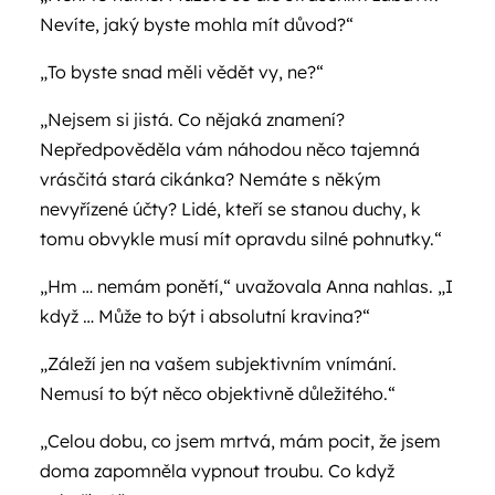
Nevíte, jaký byste mohla mít důvod?“
„To byste snad měli vědět vy, ne?“
„Nejsem si jistá. Co nějaká znamení?
Nepředpověděla vám náhodou něco tajemná
vrásčitá stará cikánka? Nemáte s někým
nevyřízené účty? Lidé, kteří se stanou duchy, k
tomu obvykle musí mít opravdu silné pohnutky.“
„Hm … nemám ponětí,“ uvažovala Anna nahlas. „I
když … Může to být i absolutní kravina?“
„Záleží jen na vašem subjektivním vnímání.
Nemusí to být něco objektivně důležitého.“
„Celou dobu, co jsem mrtvá, mám pocit, že jsem
doma zapomněla vypnout troubu. Co když