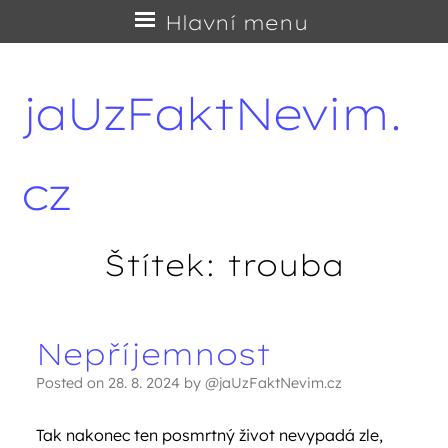
Přejít
Hlavní menu
na
obsah
jaUzFaktNevim.
cz
Štítek:
trouba
Nepříjemnost
Navigace příspěvků
Posted on
28. 8. 2024
by
@jaUzFaktNevim.cz
Tak nakonec ten posmrtný život nevypadá zle,