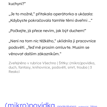
kuchyni?“
„Je to možné,“ přitakala operátorka a ukázala:
„Kdybyste pokračovala tamhle těmi dveřmi …“
„Počkejte, já přece nevím, jak být duchem!“
„Není na tom nic těžkého,“ uklidnila ji pracovnice
podsvětí. „Teď mě prosím omluvte. Musím se
věnovat dalším zákazníkům.“
Zveřejněno v rubrice
Všechno
|
Štítky:
(mikro)povídka
,
duch
,
fantasy
,
knihovnice
,
podsvětí
,
smrt
,
trouba
|
3
Reakcí
Navigace příspěvků
(mikro)povídka
apokalypsa
blog
asteroid