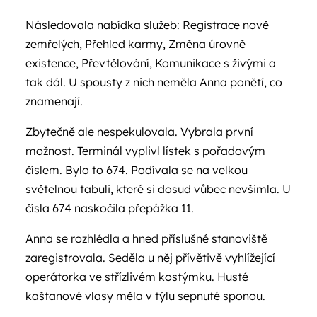
Následovala nabídka služeb: Registrace nově
zemřelých, Přehled karmy, Změna úrovně
existence, Převtělování, Komunikace s živými a
tak dál. U spousty z nich neměla Anna ponětí, co
znamenají.
Zbytečně ale nespekulovala. Vybrala první
možnost. Terminál vyplivl lístek s pořadovým
číslem. Bylo to 674. Podívala se na velkou
světelnou tabuli, které si dosud vůbec nevšimla. U
čísla 674 naskočila přepážka 11.
Anna se rozhlédla a hned příslušné stanoviště
zaregistrovala. Seděla u něj přívětivě vyhlížející
operátorka ve střízlivém kostýmku. Husté
kaštanové vlasy měla v týlu sepnuté sponou.