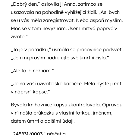
„Dobrý den,“ oslovila ji Anna, zatímco se
usazovala na pohodlně vyhlížející židli. „Asi bych
se u vás měla zaregistrovat. Nebo aspoň myslím.
Moc se v tom nevyznám. Jsem mrtvá poprvé v
životě.“
„To je v pořádku,“ usmála se pracovnice podsvětí.
„Jen mi prosím nadiktujte své úmrtní číslo.“
„Ale to já neznám.“
„Je na vaší uživatelské kartičce. Měla byste ji mít
v náprsní kapse.“
Bývalá knihovnice kapsu zkontrolovala. Opravdu
v ní našla průkazku s vlastní fotkou, jménem,
datem úmrtí a dalšími údaji.
„245831/0003,“ přečetla.