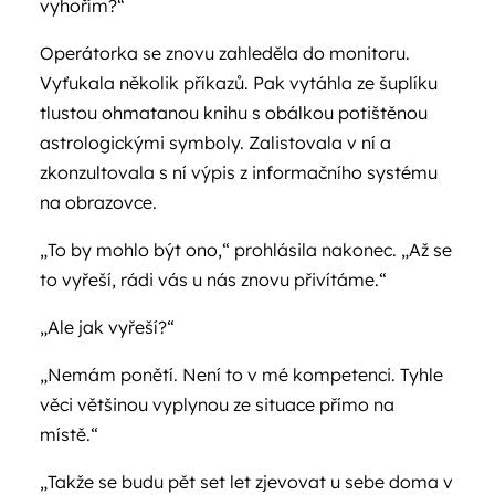
vyhořím?“
Operátorka se znovu zahleděla do monitoru.
Vyťukala několik příkazů. Pak vytáhla ze šuplíku
tlustou ohmatanou knihu s obálkou potištěnou
astrologickými symboly. Zalistovala v ní a
zkonzultovala s ní výpis z informačního systému
na obrazovce.
„To by mohlo být ono,“ prohlásila nakonec. „Až se
to vyřeší, rádi vás u nás znovu přivítáme.“
„Ale jak vyřeší?“
„Nemám ponětí. Není to v mé kompetenci. Tyhle
věci většinou vyplynou ze situace přímo na
místě.“
„Takže se budu pět set let zjevovat u sebe doma v