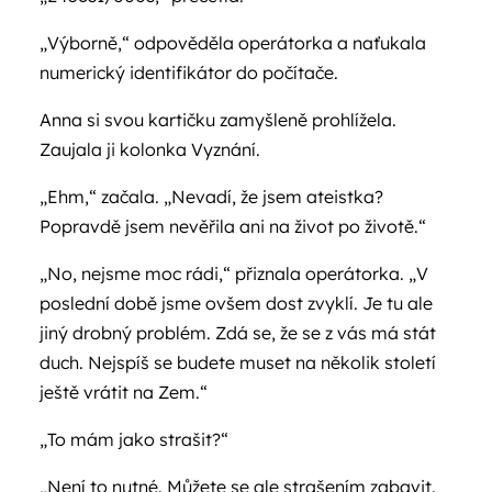
„Výborně,“ odpověděla operátorka a naťukala
numerický identifikátor do počítače.
Anna si svou kartičku zamyšleně prohlížela.
Zaujala ji kolonka Vyznání.
„Ehm,“ začala. „Nevadí, že jsem ateistka?
Popravdě jsem nevěřila ani na život po životě.“
„No, nejsme moc rádi,“ přiznala operátorka. „V
poslední době jsme ovšem dost zvyklí. Je tu ale
jiný drobný problém. Zdá se, že se z vás má stát
duch. Nejspíš se budete muset na několik století
ještě vrátit na Zem.“
„To mám jako strašit?“
„Není to nutné. Můžete se ale strašením zabavit.