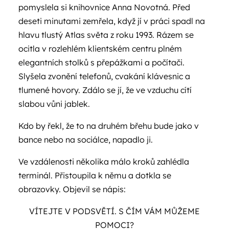
pomyslela si knihovnice Anna Novotná. Před
deseti minutami zemřela, když jí v práci spadl na
hlavu tlustý Atlas světa z roku 1993. Rázem se
ocitla v rozlehlém klientském centru plném
elegantních stolků s přepážkami a počítači.
Slyšela zvonění telefonů, cvakání klávesnic a
tlumené hovory. Zdálo se jí, že ve vzduchu cítí
slabou vůni jablek.
Kdo by řekl, že to na druhém břehu bude jako v
bance nebo na sociálce, napadlo ji.
Ve vzdálenosti několika málo kroků zahlédla
terminál. Přistoupila k němu a dotkla se
obrazovky. Objevil se nápis:
VÍTEJTE V PODSVĚTÍ. S ČÍM VÁM MŮŽEME
POMOCI?