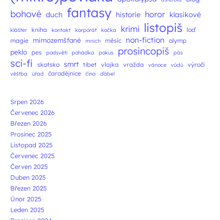
fantasy
bohové
horor
duch
historie
klasikové
listopiš
krimi
kniha
loď
klášter
kontakt
korporát
kočka
non-fiction
mimozemšťané
magie
měsíc
olymp
mnich
prosincopiš
peklo
pes
podsvětí
pohádka
pokus
pás
sci-fi
smrt
skotsko
tibet
vlajka
vražda
výročí
vánoce
vúdú
čarodějnice
věštba
úřad
čína
ďábel
Srpen 2026
Červenec 2026
Březen 2026
Prosinec 2025
Listopad 2025
Červenec 2025
Červen 2025
Duben 2025
Březen 2025
Únor 2025
Leden 2025