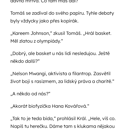
dávno mrtvá. Co tam máš dál?“
Tomáš se zadíval do svého papíru. Tyhle debaty
byly vždycky jako přes kopírák.
„Kareem Johnson,“ zkusil Tomáš. „Hrál basket.
Měl zlatou z olympiády.“
„Dobrý, ale basket u nás lidi nesledujou. Ještě
někdo další?“
„Nelson Mwangi, aktivista a filantrop. Zasvětil
život boji s rasizmem, za lidský práva a charitě.“
„A někdo od nás?“
„Akorát biofyzička Hana Kovářová.“
„Tak to je teda bída,“ prohlásil Král. „Hele, víš co.
Napiš tu herečku. Dáme tam s klukama nějakou