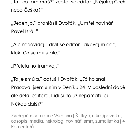
„Tak co tam máš?“ zeptal se editor. „Nějakej Čech
nebo Češka?“
„Jeden jo,“ prohlásil Dvořák. „Umřel novinář
Pavel Král.“
„Ale nepovídej,“ divil se editor. Takovej mladej
kluk. Co se mu stalo.“
„Přejela ho tramvaj.“
„To je smůla,“ odtušil Dvořák. „Já ho znal.
Pracoval jsem s ním v Deníku 24. V poslední době
ale dělal editora. Lidi si ho už nepamatujou.
Někdo další?“
Zveřejněno v rubrice
Všechno
|
Štítky:
(mikro)povídka
,
časopis
,
média
,
nekrolog
,
novinář
,
smrt
,
žurnalistika
|
4
Komentářů