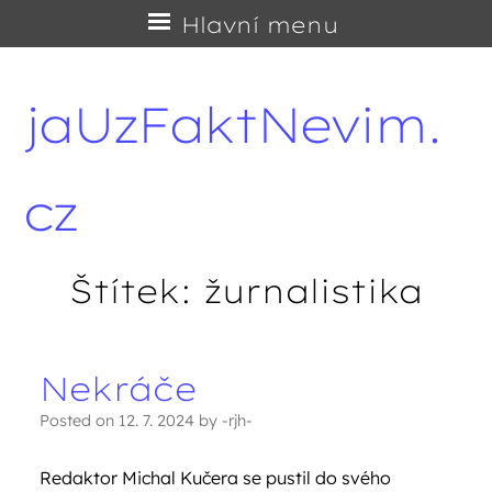
Přejít
Hlavní menu
na
obsah
jaUzFaktNevim.
cz
Štítek:
žurnalistika
Nekráče
Navigace příspěvků
Posted on
12. 7. 2024
by
-rjh-
Redaktor Michal Kučera se pustil do svého