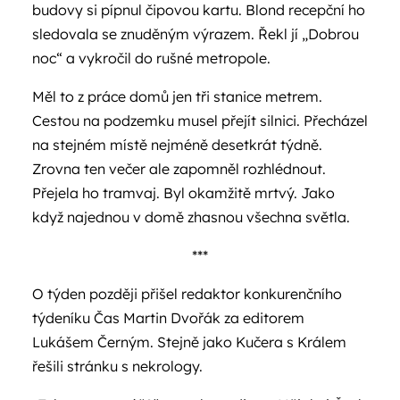
budovy si pípnul čipovou kartu. Blond recepční ho
sledovala se znuděným výrazem. Řekl jí „Dobrou
noc“ a vykročil do rušné metropole.
Měl to z práce domů jen tři stanice metrem.
Cestou na podzemku musel přejít silnici. Přecházel
na stejném místě nejméně desetkrát týdně.
Zrovna ten večer ale zapomněl rozhlédnout.
Přejela ho tramvaj. Byl okamžitě mrtvý. Jako
když najednou v domě zhasnou všechna světla.
***
O týden později přišel redaktor konkurenčního
týdeníku Čas Martin Dvořák za editorem
Lukášem Černým. Stejně jako Kučera s Králem
řešili stránku s nekrology.