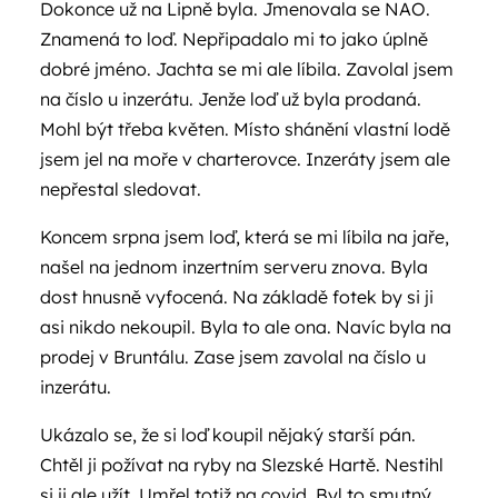
Dokonce už na Lipně byla. Jmenovala se NAO.
Znamená to loď. Nepřipadalo mi to jako úplně
dobré jméno. Jachta se mi ale líbila. Zavolal jsem
na číslo u inzerátu. Jenže loď už byla prodaná.
Mohl být třeba květen. Místo shánění vlastní lodě
jsem jel na moře v charterovce. Inzeráty jsem ale
nepřestal sledovat.
Koncem srpna jsem loď, která se mi líbila na jaře,
našel na jednom inzertním serveru znova. Byla
dost hnusně vyfocená. Na základě fotek by si ji
asi nikdo nekoupil. Byla to ale ona. Navíc byla na
prodej v Bruntálu. Zase jsem zavolal na číslo u
inzerátu.
Ukázalo se, že si loď koupil nějaký starší pán.
Chtěl ji požívat na ryby na Slezské Hartě. Nestihl
si ji ale užít. Umřel totiž na covid. Byl to smutný