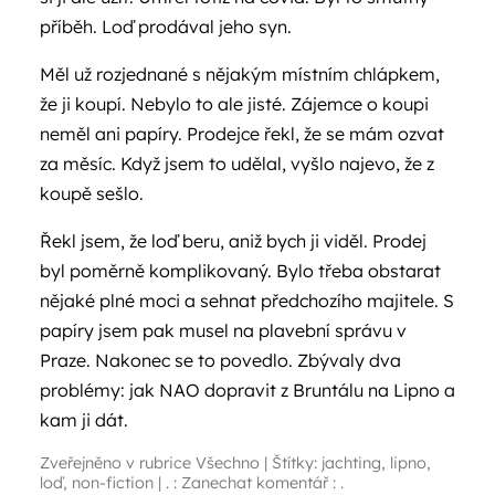
příběh. Loď prodával jeho syn.
Měl už rozjednané s nějakým místním chlápkem,
že ji koupí. Nebylo to ale jisté. Zájemce o koupi
neměl ani papíry. Prodejce řekl, že se mám ozvat
za měsíc. Když jsem to udělal, vyšlo najevo, že z
koupě sešlo.
Řekl jsem, že loď beru, aniž bych ji viděl. Prodej
byl poměrně komplikovaný. Bylo třeba obstarat
nějaké plné moci a sehnat předchozího majitele. S
papíry jsem pak musel na plavební správu v
Praze. Nakonec se to povedlo. Zbývaly dva
problémy: jak NAO dopravit z Bruntálu na Lipno a
kam ji dát.
Zveřejněno v rubrice
Všechno
|
Štítky:
jachting
,
lipno
,
loď
,
non-fiction
|
. : Zanechat komentář : .