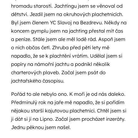
hromadu starostí. Jachtingu jsem se věnoval od
dětství. Jezdil jsem na okruhových plachetnicích.
Byl jsem členem YC Slavoj na Bezdrevu. Někdy na
koncem gymplu jsem na jachting přestal mít čas
a peníze. Stále jsem ale měl lodě rád. Aspoň jsem
o nich občas četl. Zhruba před pěti lety mě
napadlo, že se k plachtění vrátím. Udělal jsem si
papíry na námořní jachtu a podnikl několik
charterových plaveb. Začal jsem psát do
jachtařského časopisu.
Pořád to ale nebylo ono. K moři je od nás daleko.
Předminulý rok na jaře mě napadlo, že si pořídím
nějakou starší kajutovou plachetnici. Chtěl jsem si
ji dát si ji na Lipno. Začal jsem procházet inzeráty.
Jednu pěknou jsem našel.