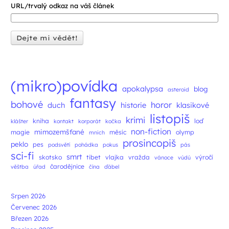
URL/trvalý odkaz na váš článek
(mikro)povídka
apokalypsa
blog
asteroid
fantasy
bohové
horor
duch
historie
klasikové
listopiš
krimi
kniha
loď
klášter
kontakt
korporát
kočka
non-fiction
mimozemšťané
magie
měsíc
olymp
mnich
prosincopiš
peklo
pes
podsvětí
pohádka
pokus
pás
sci-fi
smrt
skotsko
tibet
vlajka
vražda
výročí
vánoce
vúdú
čarodějnice
věštba
úřad
čína
ďábel
Srpen 2026
Červenec 2026
Březen 2026