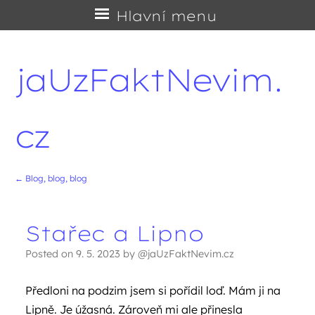
Přejít
Hlavní menu
na
obsah
jaUzFaktNevim.
cz
←
Blog, blog, blog
Navigace příspěvků
Stařec a Lipno
Posted on
9. 5. 2023
by
@jaUzFaktNevim.cz
Předloni na podzim jsem si pořídil loď. Mám ji na
Lipně. Je úžasná. Zároveň mi ale přinesla