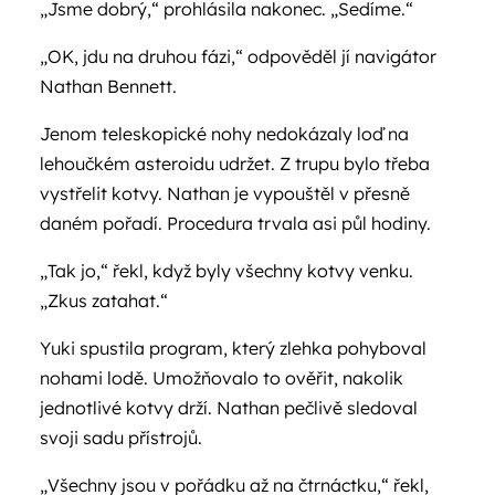
„Jsme dobrý,“ prohlásila nakonec. „Sedíme.“
„OK, jdu na druhou fázi,“ odpověděl jí navigátor
Nathan Bennett.
Jenom teleskopické nohy nedokázaly loď na
lehoučkém asteroidu udržet. Z trupu bylo třeba
vystřelit kotvy. Nathan je vypouštěl v přesně
daném pořadí. Procedura trvala asi půl hodiny.
„Tak jo,“ řekl, když byly všechny kotvy venku.
„Zkus zatahat.“
Yuki spustila program, který zlehka pohyboval
nohami lodě. Umožňovalo to ověřit, nakolik
jednotlivé kotvy drží. Nathan pečlivě sledoval
svoji sadu přístrojů.
„Všechny jsou v pořádku až na čtrnáctku,“ řekl,