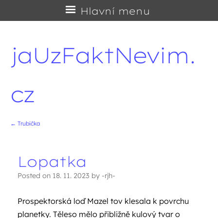
Přejít
Hlavní menu
na
obsah
jaUzFaktNevim.
cz
←
Trubička
Navigace příspěvků
Lopatka
Posted on
18. 11. 2023
by
-rjh-
Prospektorská loď Mazel tov klesala k povrchu
planetky. Těleso mělo přibližně kulový tvar o