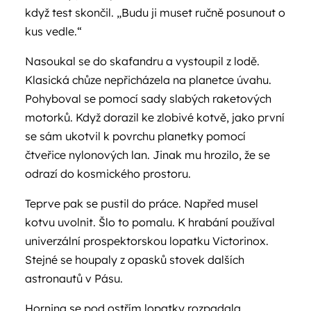
když test skončil. „Budu ji muset ručně posunout o
kus vedle.“
Nasoukal se do skafandru a vystoupil z lodě.
Klasická chůze nepřicházela na planetce úvahu.
Pohyboval se pomocí sady slabých raketových
motorků. Když dorazil ke zlobivé kotvě, jako první
se sám ukotvil k povrchu planetky pomocí
čtveřice nylonových lan. Jinak mu hrozilo, že se
odrazí do kosmického prostoru.
Teprve pak se pustil do práce. Napřed musel
kotvu uvolnit. Šlo to pomalu. K hrabání používal
univerzální prospektorskou lopatku Victorinox.
Stejné se houpaly z opasků stovek dalších
astronautů v Pásu.
Hornina se pod ostřím lopatky rozpadala.