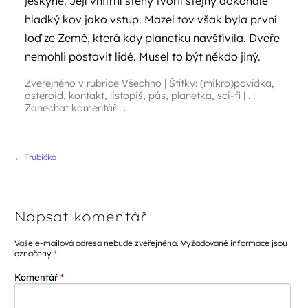
jeskyně. Její vnitřní stěny tvořil stejný dokonale
hladký kov jako vstup. Mazel tov však byla první
loď ze Země, která kdy planetku navštívila. Dveře
nemohli postavit lidé. Musel to být někdo jiný.
Zveřejněno v rubrice
Všechno
|
Štítky:
(mikro)povídka
,
asteroid
,
kontakt
,
listopiš
,
pás
,
planetka
,
sci-fi
|
. :
Zanechat komentář : .
Navigace příspěvků
←
Trubička
Napsat komentář
Vaše e-mailová adresa nebude zveřejněna.
Vyžadované informace jsou
označeny
*
Komentář
*