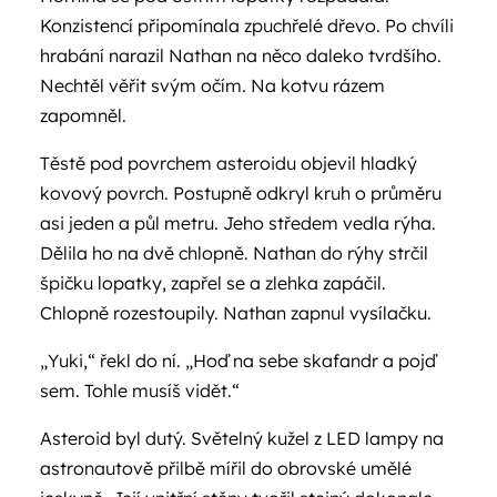
Konzistencí připomínala zpuchřelé dřevo. Po chvíli
hrabání narazil Nathan na něco daleko tvrdšího.
Nechtěl věřit svým očím. Na kotvu rázem
zapomněl.
Těstě pod povrchem asteroidu objevil hladký
kovový povrch. Postupně odkryl kruh o průměru
asi jeden a půl metru. Jeho středem vedla rýha.
Dělila ho na dvě chlopně. Nathan do rýhy strčil
špičku lopatky, zapřel se a zlehka zapáčil.
Chlopně rozestoupily. Nathan zapnul vysílačku.
„Yuki,“ řekl do ní. „Hoď na sebe skafandr a pojď
sem. Tohle musíš vidět.“
Asteroid byl dutý. Světelný kužel z LED lampy na
astronautově přilbě mířil do obrovské umělé