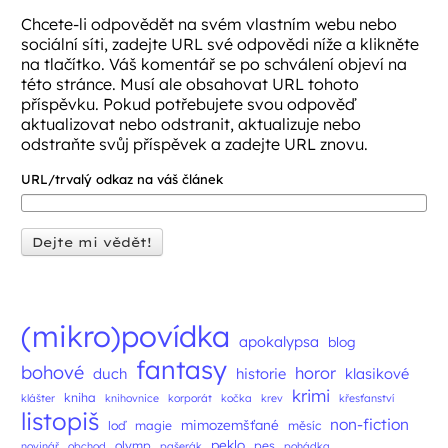
Chcete-li odpovědět na svém vlastním webu nebo
sociální síti, zadejte URL své odpovědi níže a klikněte
na tlačítko. Váš komentář se po schválení objeví na
této stránce. Musí ale obsahovat URL tohoto
příspěvku. Pokud potřebujete svou odpověď
aktualizovat nebo odstranit, aktualizuje nebo
odstraňte svůj příspěvek a zadejte URL znovu.
URL/trvalý odkaz na váš článek
(mikro)povídka
apokalypsa
blog
fantasy
bohové
horor
duch
historie
klasikové
krimi
kniha
klášter
knihovnice
korporát
kočka
krev
křesťanství
listopiš
non-fiction
mimozemšťané
loď
magie
měsíc
peklo
olymp
pes
novinář
obchod
pašerák
pohádka