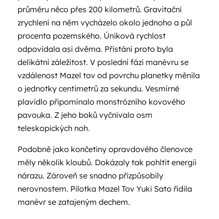
průměru něco přes 200 kilometrů. Gravitační
zrychlení na něm vycházelo okolo jednoho a půl
procenta pozemského. Úniková rychlost
odpovídala asi dvěma. Přistání proto byla
delikátní záležitost. V poslední fázi manévru se
vzdálenost Mazel tov od povrchu planetky měnila
o jednotky centimetrů za sekundu. Vesmírné
plavidlo připomínalo monstrózního kovového
pavouka. Z jeho boků vyčnívalo osm
teleskopických noh.
Podobně jako končetiny opravdového členovce
měly několik kloubů. Dokázaly tak pohltit energii
nárazu. Zároveň se snadno přizpůsobily
nerovnostem. Pilotka Mazel Tov Yuki Sato řídila
manévr se zatajeným dechem.