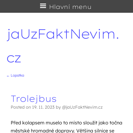
Přejít
Hlavní menu
na
obsah
jaUzFaktNevim.
cz
←
Lopatka
Navigace příspěvků
Trolejbus
Posted on
19. 11. 2023
by
@jaUzFaktNevim.cz
Před kolapsem muselo to místo sloužit jako točna
městské hromadné dopravy. Většina silnice se