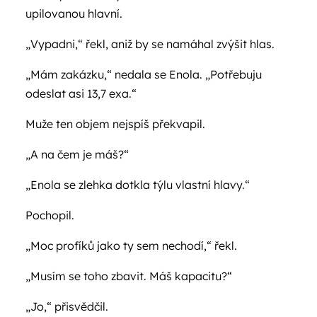
upilovanou hlavní.
„Vypadni,“ řekl, aniž by se namáhal zvýšit hlas.
„Mám zakázku,“ nedala se Enola. „Potřebuju
odeslat asi 13,7 exa.“
Muže ten objem nejspíš překvapil.
„A na čem je máš?“
„Enola se zlehka dotkla týlu vlastní hlavy.“
Pochopil.
„Moc profíků jako ty sem nechodí,“ řekl.
„Musím se toho zbavit. Máš kapacitu?“
„Jo,“ přisvědčil.