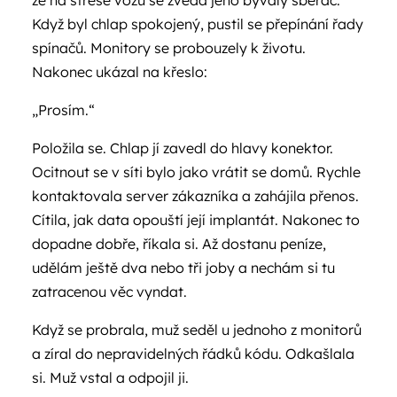
že na střeše vozu se zvedá jeho bývalý sběrač.
Když byl chlap spokojený, pustil se přepínání řady
spínačů. Monitory se probouzely k životu.
Nakonec ukázal na křeslo:
„Prosím.“
Položila se. Chlap jí zavedl do hlavy konektor.
Ocitnout se v síti bylo jako vrátit se domů. Rychle
kontaktovala server zákazníka a zahájila přenos.
Cítila, jak data opouští její implantát. Nakonec to
dopadne dobře, říkala si. Až dostanu peníze,
udělám ještě dva nebo tři joby a nechám si tu
zatracenou věc vyndat.
Když se probrala, muž seděl u jednoho z monitorů
a zíral do nepravidelných řádků kódu. Odkašlala
si. Muž vstal a odpojil ji.