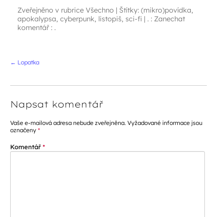
Zveřejněno v rubrice
Všechno
|
Štítky:
(mikro)povídka
,
apokalypsa
,
cyberpunk
,
listopiš
,
sci-fi
|
. : Zanechat
komentář : .
Navigace příspěvků
←
Lopatka
Napsat komentář
Vaše e-mailová adresa nebude zveřejněna.
Vyžadované informace jsou
označeny
*
Komentář
*