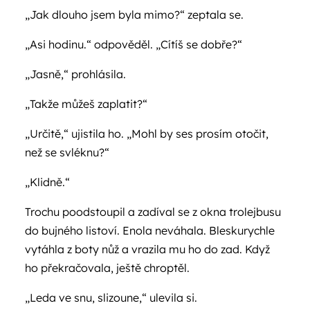
„Jak dlouho jsem byla mimo?“ zeptala se.
„Asi hodinu.“ odpověděl. „Cítíš se dobře?“
„Jasně,“ prohlásila.
„Takže můžeš zaplatit?“
„Určitě,“ ujistila ho. „Mohl by ses prosím otočit,
než se svléknu?“
„Klidně.“
Trochu poodstoupil a zadíval se z okna trolejbusu
do bujného listoví. Enola neváhala. Bleskurychle
vytáhla z boty nůž a vrazila mu ho do zad. Když
ho překračovala, ještě chroptěl.
„Leda ve snu, slizoune,“ ulevila si.