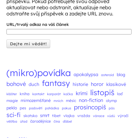
příspěvku. Pokud potřebujete svou odpověď
aktualizovat nebo odstranit, aktualizuje nebo
odstraňte svůj příspěvek a zadejte URL znovu.
URL/trvalý odkaz na váš článek
(mikro)povídka
apokalypsa
blog
asteroid
fantasy
bohové
horor
duch
historie
klasikové
listopiš
krimi
kniha
loď
klášter
kontakt
korporát
kočka
non-fiction
mimozemšťané
magie
měsíc
olymp
mnich
prosincopiš
peklo
pes
podsvětí
pohádka
pokus
pás
sci-fi
smrt
skotsko
tibet
vlajka
vražda
výročí
vánoce
vúdú
čarodějnice
věštba
úřad
čína
ďábel