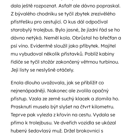
dala ještě rozpoznat. Asfalt ale dávno popraskal.
Z bývalého chodníku se tyčil zbytek zrezivělého
přístřešku pro cestující. O kus dál odpočíval
starobylý trolejbus. Bylo jasné, že jízdní řád se ho
dávno netýká. Neměl kola. Obrůstal ho břečťan a
psí víno. Evidentně sloužil jako příbytek. Majitel
mu vybudoval několik přístavků. Poblíž kabiny
řidiče se tyčil stožár zakončený větrnou turbínou.
Její listy se neslyšně otáčely.
Enola dlouho uvažovala, jak se přiblížit co
nejnenápadněji. Nakonec ale zvolila opačný
přístup. Vzala ze země suchý klacek a zlomila ho.
Prasknutí muselo být slyšet na čtvrt kilometru.
Teprve pak vylezla z křovin na cestu. Vydala se
přímo k trolejbusu. Ve dveřích vozidla se ukázal
hubený šedovlasý muž. Držel brokovnici s