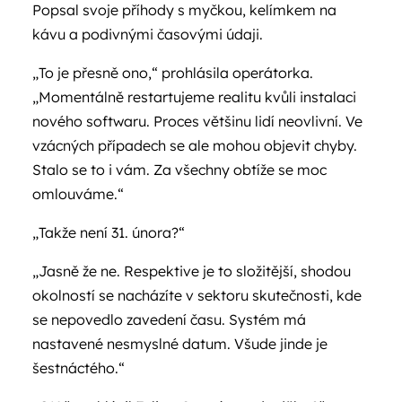
Popsal svoje příhody s myčkou, kelímkem na
kávu a podivnými časovými údaji.
„To je přesně ono,“ prohlásila operátorka.
„Momentálně restartujeme realitu kvůli instalaci
nového softwaru. Proces většinu lidí neovlivní. Ve
vzácných případech se ale mohou objevit chyby.
Stalo se to i vám. Za všechny obtíže se moc
omlouváme.“
„Takže není 31. února?“
„Jasně že ne. Respektive je to složitější, shodou
okolností se nacházíte v sektoru skutečnosti, kde
se nepovedlo zavedení času. Systém má
nastavené nesmyslné datum. Všude jinde je
šestnáctého.“