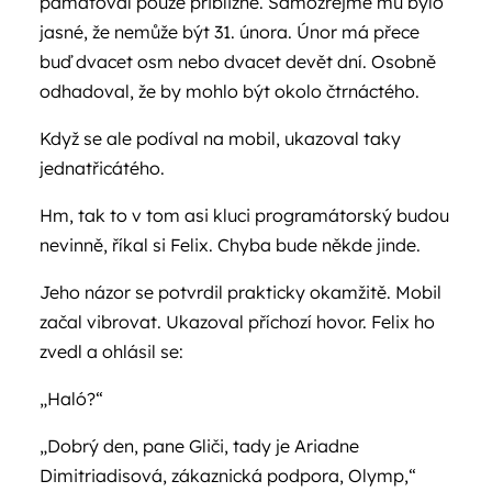
pamatoval pouze přibližně. Samozřejmě mu bylo
jasné, že nemůže být 31. února. Únor má přece
buď dvacet osm nebo dvacet devět dní. Osobně
odhadoval, že by mohlo být okolo čtrnáctého.
Když se ale podíval na mobil, ukazoval taky
jednatřicátého.
Hm, tak to v tom asi kluci programátorský budou
nevinně, říkal si Felix. Chyba bude někde jinde.
Jeho názor se potvrdil prakticky okamžitě. Mobil
začal vibrovat. Ukazoval příchozí hovor. Felix ho
zvedl a ohlásil se:
„Haló?“
„Dobrý den, pane Gliči, tady je Ariadne
Dimitriadisová, zákaznická podpora, Olymp,“