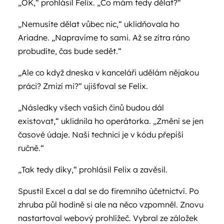
„OK,“ prohlásil Felix. „Co mám tedy dělat?“
„Nemusíte dělat vůbec nic,“ uklidňovala ho
Ariadne. „Napravíme to sami. Až se zítra ráno
probudíte, čas bude sedět.“
„Ale co když dneska v kanceláři udělám nějakou
práci? Zmizí mi?“ ujišťoval se Felix.
„Následky všech vašich činů budou dál
existovat,“ uklidnila ho operátorka. „Změní se jen
časové údaje. Naši technici je v kódu přepíší
ručně.“
„Tak tedy díky,“ prohlásil Felix a zavěsil.
Spustil Excel a dal se do firemního účetnictví. Po
zhruba půl hodině si ale na něco vzpomněl. Znovu
nastartoval webový prohlížeč. Vybral ze záložek