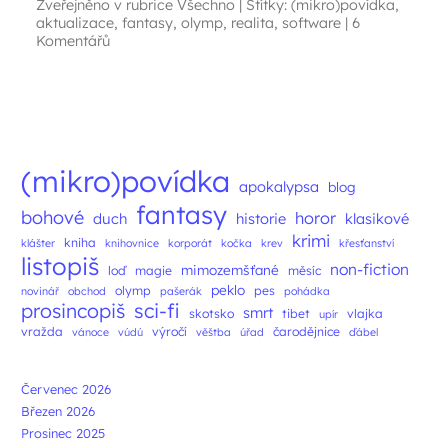
Zveřejněno v rubrice
Všechno
|
Štítky:
(mikro)povídka
,
aktualizace
,
fantasy
,
olymp
,
realita
,
software
|
6
Komentářů
Navigace příspěvků
(mikro)povídka
apokalypsa
blog
fantasy
bohové
horor
duch
historie
klasikové
krimi
kniha
klášter
knihovnice
korporát
kočka
krev
křesťanství
listopiš
non-fiction
mimozemšťané
loď
magie
měsíc
peklo
olymp
pes
novinář
obchod
pašerák
pohádka
prosincopiš
sci-fi
smrt
skotsko
tibet
vlajka
upír
vražda
výročí
čarodějnice
vánoce
vúdú
věštba
úřad
ďábel
Červenec 2026
Březen 2026
Prosinec 2025