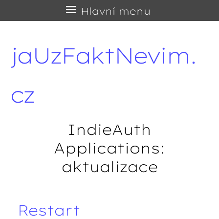
Přejít
Hlavní menu
na
obsah
jaUzFaktNevim.
cz
IndieAuth
Applications:
aktualizace
Restart
Navigace příspěvků