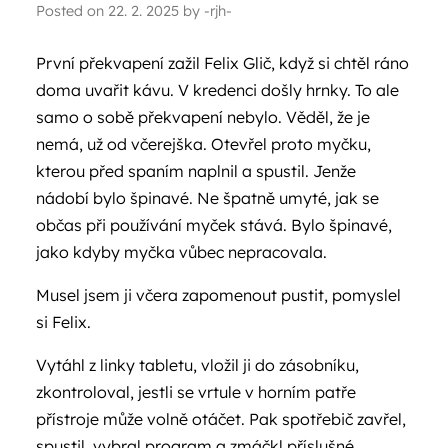
Posted on
22. 2. 2025
by
-rjh-
První překvapení zažil Felix Glič, když si chtěl ráno
doma uvařit kávu. V kredenci došly hrnky. To ale
samo o sobě překvapení nebylo. Věděl, že je
nemá, už od včerejška. Otevřel proto myčku,
kterou před spaním naplnil a spustil. Jenže
nádobí bylo špinavé. Ne špatně umyté, jak se
občas při používání myček stává. Bylo špinavé,
jako kdyby myčka vůbec nepracovala.
Musel jsem ji včera zapomenout pustit, pomyslel
si Felix.
Vytáhl z linky tabletu, vložil ji do zásobníku,
zkontroloval, jestli se vrtule v horním patře
přístroje může volně otáčet. Pak spotřebič zavřel,
spustil, vybral program a zmáčkl příslušné