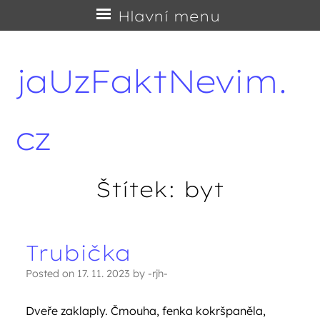
Přejít
Hlavní menu
na
obsah
jaUzFaktNevim.
cz
Štítek:
byt
Trubička
Navigace příspěvků
Posted on
17. 11. 2023
by
-rjh-
Dveře zaklaply. Čmouha, fenka kokršpaněla,