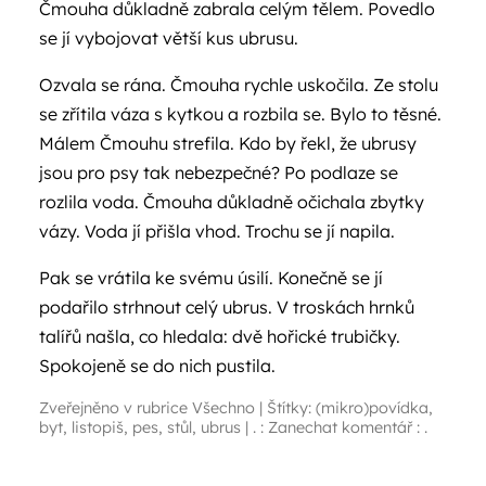
Čmouha důkladně zabrala celým tělem. Povedlo
se jí vybojovat větší kus ubrusu.
Ozvala se rána. Čmouha rychle uskočila. Ze stolu
se zřítila váza s kytkou a rozbila se. Bylo to těsné.
Málem Čmouhu strefila. Kdo by řekl, že ubrusy
jsou pro psy tak nebezpečné? Po podlaze se
rozlila voda. Čmouha důkladně očichala zbytky
vázy. Voda jí přišla vhod. Trochu se jí napila.
Pak se vrátila ke svému úsilí. Konečně se jí
podařilo strhnout celý ubrus. V troskách hrnků
talířů našla, co hledala: dvě hořické trubičky.
Spokojeně se do nich pustila.
Zveřejněno v rubrice
Všechno
|
Štítky:
(mikro)povídka
,
byt
,
listopiš
,
pes
,
stůl
,
ubrus
|
. : Zanechat komentář : .