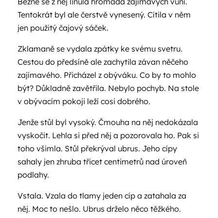
Běžně se z něj linula hromada zajímavých vůní.
Tentokrát byl ale čerstvě vynesený. Cítila v něm
jen použitý čajový sáček.
Zklamaně se vydala zpátky ke svému svetru.
Cestou do předsíně ale zachytila závan něčeho
zajímavého. Přicházel z obýváku. Co by to mohlo
být? Důkladně zavětřila. Nebylo pochyb. Na stole
v obývacím pokoji leží cosi dobrého.
Jenže stůl byl vysoký. Čmouha na něj nedokázala
vyskočit. Lehla si před něj a pozorovala ho. Pak si
toho všimla. Stůl překrýval ubrus. Jeho cípy
sahaly jen zhruba třicet centimetrů nad úroveň
podlahy.
Vstala. Vzala do tlamy jeden cíp a zatahala za
něj. Moc to nešlo. Ubrus drželo něco těžkého.