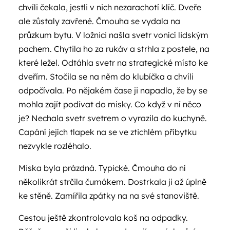
chvíli čekala, jestli v nich nezarachotí klíč. Dveře
ale zůstaly zavřené. Čmouha se vydala na
průzkum bytu. V ložnici našla svetr vonící lidským
pachem. Chytila ho za rukáv a strhla z postele, na
které ležel. Odtáhla svetr na strategické místo ke
dveřím. Stočila se na něm do klubíčka a chvíli
odpočívala. Po nějakém čase ji napadlo, že by se
mohla zajít podívat do misky. Co když v ní něco
je? Nechala svetr svetrem o vyrazila do kuchyně.
Capání jejích tlapek na se ve ztichlém příbytku
nezvykle rozléhalo.
Miska byla prázdná. Typické. Čmouha do ní
několikrát strčila čumákem. Dostrkala ji až úplně
ke stěně. Zamířila zpátky na na své stanoviště.
Cestou ještě zkontrolovala koš na odpadky.