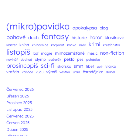
Navigace příspěvků
(mikro)povídka
apokalypsa
blog
fantasy
bohové
horor
duch
historie
klasikové
krimi
kniha
klášter
knihovnice
korporát
kočka
krev
křesťanství
listopiš
non-fiction
mimozemšťané
loď
magie
měsíc
peklo
olymp
pes
novinář
obchod
pašerák
pohádka
prosincopiš
sci-fi
smrt
skotsko
tibet
vlajka
upír
vražda
výročí
čarodějnice
vánoce
vúdú
věštba
úřad
ďábel
Červenec 2026
Březen 2026
Prosinec 2025
Listopad 2025
Červenec 2025
Červen 2025
Duben 2025
Březen 2025