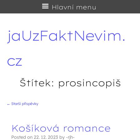
Přejít
Hlavní menu
na
obsah
jaUzFaktNevim.
cz
Štítek:
prosincopiš
←
Starší příspěvky
Navigace příspěvků
Košíková romance
Posted on
22. 12. 2023
by
-rjh-