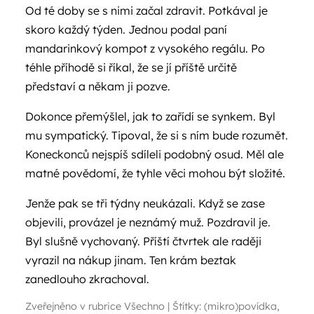
Od té doby se s nimi začal zdravit. Potkával je
skoro každý týden. Jednou podal paní
mandarinkový kompot z vysokého regálu. Po
téhle příhodě si říkal, že se jí příště určitě
představí a někam ji pozve.
Dokonce přemýšlel, jak to zařídí se synkem. Byl
mu sympatický. Tipoval, že si s ním bude rozumět.
Koneckonců nejspíš sdíleli podobný osud. Měl ale
matné povědomí, že tyhle věci mohou být složité.
Jenže pak se tři týdny neukázali. Když se zase
objevili, provázel je neznámý muž. Pozdravil je.
Byl slušně vychovaný. Příští čtvrtek ale raději
vyrazil na nákup jinam. Ten krám beztak
zanedlouho zkrachoval.
Zveřejněno v rubrice
Všechno
|
Štítky:
(mikro)povídka
,