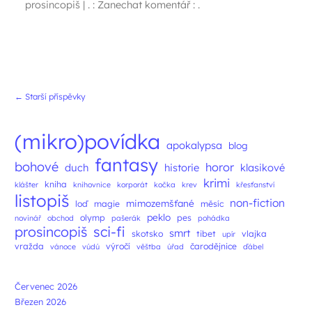
prosincopiš
|
. : Zanechat komentář : .
Navigace příspěvků
←
Starší příspěvky
(mikro)povídka
apokalypsa
blog
fantasy
bohové
horor
duch
historie
klasikové
krimi
kniha
klášter
knihovnice
korporát
kočka
krev
křesťanství
listopiš
non-fiction
mimozemšťané
loď
magie
měsíc
peklo
olymp
pes
novinář
obchod
pašerák
pohádka
prosincopiš
sci-fi
smrt
skotsko
tibet
vlajka
upír
vražda
výročí
čarodějnice
vánoce
vúdú
věštba
úřad
ďábel
Červenec 2026
Březen 2026