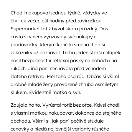
Chodil nakupovat jednou týdně, vždycky ve
čtvrtek večer, půl hodiny před zavíračkou.
Supermarket totiž býval skoro prázdný. Dost
často si v něm vyřizovaly své nákupy i
prodavačky, kterým končila směna. I další
zákazníky už poznával. Třeba jeden starší chlápek
nosil bezpečnostní reflexní pásky na nohách i na
rukách. Jiná paní nechávala před vchodem
zlatého retrívra. Měl toho psa rád. Občas si všiml
drobné mladé ženy provázené zhruba osmiletým
klukem. Evidentně matka a syn.
Zaujalo ho to. Vyrůstal totiž bez otce. Kdysi chodil
s vlastní matkou nakupovat, dokonce do stejného
obchodu. Všiml si, jak paní pečlivě studuje
cenovky a hledá nejlevnější varianty různého