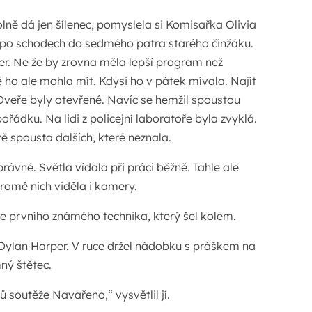
ně dá jen šílenec, pomyslela si Komisařka Olivia
 po schodech do sedmého patra starého činžáku.
čer. Ne že by zrovna měla lepší program než
ě ho ale mohla mít. Kdysi ho v pátek mívala. Najít
Dveře byly otevřené. Navíc se hemžil spoustou
ořádku. Na lidi z policejní laboratoře byla zvyklá.
ě spousta dalších, které neznala.
právné. Světla vídala při práci běžně. Tahle ale
Kromě nich viděla i kamery.
se prvního známého technika, který šel kolem.
 Dylan Harper. V ruce držel nádobku s práškem na
ný štětec.
soutěže Navařeno,“ vysvětlil jí.