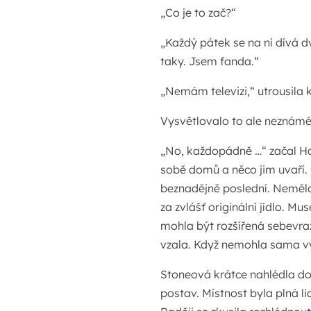
„Co je to zač?“
„Každý pátek se na ní dívá dv
taky. Jsem fanda.“
„Nemám televizi,“ utrousila 
Vysvětlovalo to ale neznámé 
„No, každopádně …“ začal Har
sobě domů a něco jim uvaří. 
beznadějně poslední. Neměla
za zvlášť originální jídlo. Mu
mohla být rozšířená sebevraž
vzala. Když nemohla sama vy
Stoneová krátce nahlédla do
postav. Místnost byla plná li