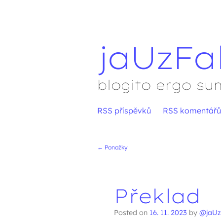
jaUzFa
blogito ergo su
Přejít
RSS příspěvků
RSS komentářů
Hlavní menu
na
obsah
←
Ponožky
Navigace přís
Překlad
Posted on
16. 11. 2023
by
@jaUz