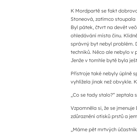
K Mordpartě se fakt dobrovol
Stoneová, zatímco stoupala
Byl pátek, čtvrt na devět ve
ohledávání místa činu. Klidn
správný byt nebyl problém. 
techniků. Něco ale nebylo v p
Jenže v tomhle bytě byla ješt
Přístroje také nebyly úplně s
vyhlížela jinak než obvykle. 
„Co se tady stalo?“ zeptala 
Vzpomněla si, že se jmenuje
zdůraznění otisků prstů a jem
„Máme pět mrtvých účastníků 