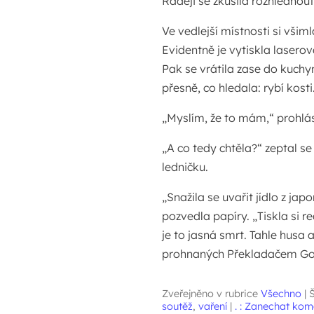
Raději se zkusila rozhlédnout
Ve vedlejší místnosti si všim
Evidentně je vytiskla laserov
Pak se vrátila zase do kuchy
přesně, co hledala: rybí kosti
„Myslím, že to mám,“ prohlási
„A co tedy chtěla?“ zeptal 
ledničku.
„Snažila se uvařit jídlo z ja
pozvedla papíry. „Tiskla si r
je to jasná smrt. Tahle husa a
prohnaných Překladačem Go
Zveřejněno v rubrice
Všechno
|
Š
soutěž
,
vaření
|
. : Zanechat kome