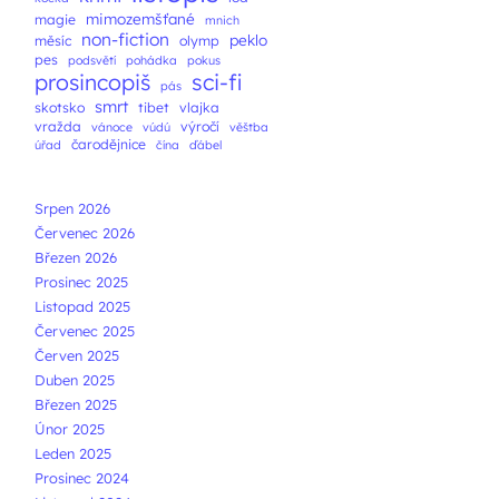
mimozemšťané
magie
mnich
non-fiction
peklo
měsíc
olymp
pes
podsvětí
pohádka
pokus
prosincopiš
sci-fi
pás
smrt
skotsko
tibet
vlajka
vražda
výročí
vánoce
vúdú
věštba
čarodějnice
úřad
čína
ďábel
Srpen 2026
Červenec 2026
Březen 2026
Prosinec 2025
Listopad 2025
Červenec 2025
Červen 2025
Duben 2025
Březen 2025
Únor 2025
Leden 2025
Prosinec 2024