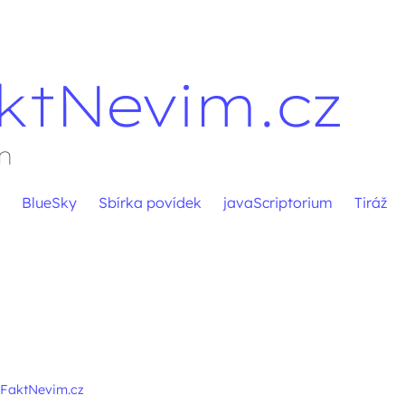
ktNevim.cz
m
BlueSky
Sbírka povídek
javaScriptorium
Tiráž
pěvků
FaktNevim.cz