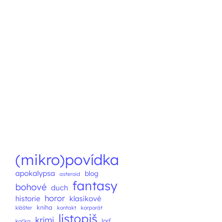
(mikro)povídka
apokalypsa
blog
asteroid
fantasy
bohové
duch
horor
historie
klasikové
kniha
klášter
kontakt
korporát
listopiš
krimi
loď
kočka