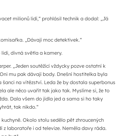
acet milionů lidí,“ prohlásil technik a dodal: „Já
komisařka. „Dávají moc detektivek.“
lidi, divná světla a kamery.
per. „Jeden soutěžící vždycky pozve ostatní k
Oni mu pak dávají body. Dnešní hostitelka byla
 šanci na vítězství. Leda že by dostala superbonus
sela ale něco uvařit tak jako tak. Myslíme si, že to
da. Dala všem do jídla jed a sama si ho taky
hrát, tak nikdo.“
 kuchyně. Okolo stolu sedělo pět zhroucených
dí z laboratoře i od televize. Neměla davy ráda.