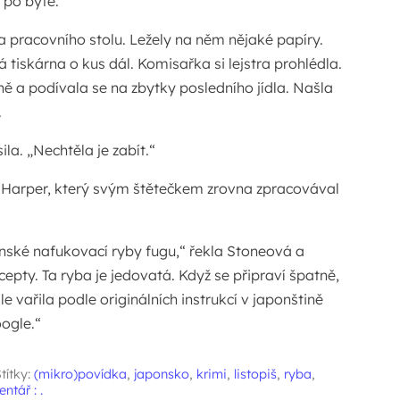
 po bytě.
la pracovního stolu. Ležely na něm nějaké papíry.
á tiskárna o kus dál. Komisařka si lejstra prohlédla.
ně a podívala se na zbytky posledního jídla. Našla
.
la. „Nechtěla je zabít.“
se Harper, který svým štětečkem zrovna zpracovával
ponské nafukovací ryby fugu,“ řekla Stoneová a
ecepty. Ta ryba je jedovatá. Když se připraví špatně,
le vařila podle originálních instrukcí v japonštině
ogle.“
títky:
(mikro)povídka
,
japonsko
,
krimi
,
listopiš
,
ryba
,
ntář : .