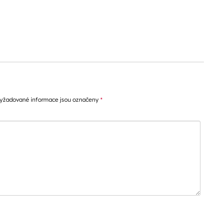
pěvků
yžadované informace jsou označeny
*