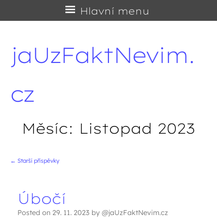
Přejít
Hlavní menu
na
obsah
jaUzFaktNevim.
cz
Měsíc:
Listopad 2023
←
Starší příspěvky
Navigace příspěvků
Úbočí
Posted on
29. 11. 2023
by
@jaUzFaktNevim.cz