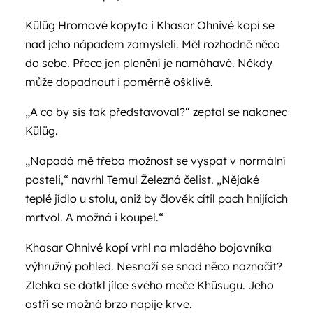
Külüg Hromové kopyto i Khasar Ohnivé kopí se
nad jeho nápadem zamysleli. Měl rozhodně něco
do sebe. Přece jen plenění je namáhavé. Někdy
může dopadnout i poměrně ošklivě.
„A co by sis tak představoval?“ zeptal se nakonec
Külüg.
„Napadá mě třeba možnost se vyspat v normální
posteli,“ navrhl Temul Železná čelist. „Nějaké
teplé jídlo u stolu, aniž by člověk cítil pach hnijících
mrtvol. A možná i koupel.“
Khasar Ohnivé kopí vrhl na mladého bojovníka
výhružný pohled. Nesnaží se snad něco naznačit?
Zlehka se dotkl jílce svého meče Khüsugu. Jeho
ostří se možná brzo napije krve.