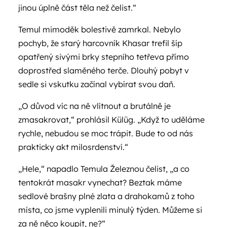
jinou úplně část těla než čelist.“
Temul mimoděk bolestivě zamrkal. Nebylo
pochyb, že starý harcovník Khasar trefil šíp
opatřený sivými brky stepního tetřeva přímo
doprostřed slaměného terče. Dlouhý pobyt v
sedle si vskutku začínal vybírat svou daň.
„O důvod víc na ně vlítnout a brutálně je
zmasakrovat,“ prohlásil Külüg. „Když to uděláme
rychle, nebudou se moc trápit. Bude to od nás
prakticky akt milosrdenství.“
„Hele,“ napadlo Temula Železnou čelist, „a co
tentokrát masakr vynechat? Beztak máme
sedlové brašny plné zlata a drahokamů z toho
místa, co jsme vyplenili minulý týden. Můžeme si
za ně něco koupit, ne?“