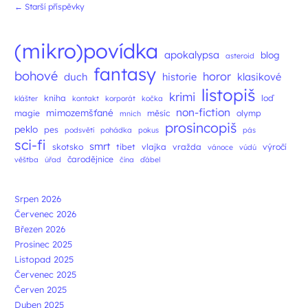
←
Starší příspěvky
(mikro)povídka
apokalypsa
blog
asteroid
fantasy
bohové
horor
duch
historie
klasikové
listopiš
krimi
kniha
loď
klášter
kontakt
korporát
kočka
non-fiction
mimozemšťané
magie
měsíc
olymp
mnich
prosincopiš
peklo
pes
podsvětí
pohádka
pokus
pás
sci-fi
smrt
skotsko
tibet
vlajka
vražda
výročí
vánoce
vúdú
čarodějnice
věštba
úřad
čína
ďábel
Srpen 2026
Červenec 2026
Březen 2026
Prosinec 2025
Listopad 2025
Červenec 2025
Červen 2025
Duben 2025