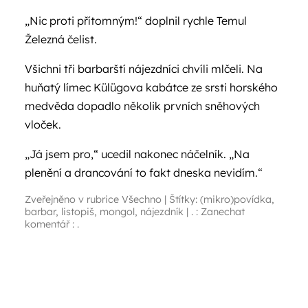
„Nic proti přítomným!“ doplnil rychle Temul
Železná čelist.
Všichni tři barbarští nájezdníci chvíli mlčeli. Na
huňatý límec Külügova kabátce ze srsti horského
medvěda dopadlo několik prvních sněhových
vloček.
„Já jsem pro,“ ucedil nakonec náčelník. „Na
plenění a drancování to fakt dneska nevidím.“
Zveřejněno v rubrice
Všechno
|
Štítky:
(mikro)povídka
,
barbar
,
listopiš
,
mongol
,
nájezdník
|
. : Zanechat
komentář : .
Navigace příspěvků