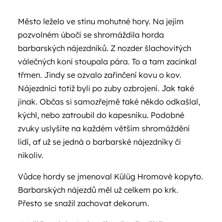
Město leželo ve stínu mohutné hory. Na jejím
pozvolném úbočí se shromáždila horda
barbarských nájezdníků. Z nozder šlachovitých
válečných koní stoupala pára. To a tam zacinkal
třmen. Jindy se ozvalo zařinčení kovu o kov.
Nájezdníci totiž byli po zuby ozbrojení. Jak také
jinak. Občas si samozřejmě také někdo odkašlal,
kýchl, nebo zatroubil do kapesníku. Podobné
zvuky uslyšíte na každém větším shromáždění
lidí, ať už se jedná o barbarské nájezdníky či
nikoliv.
Vůdce hordy se jmenoval Külüg Hromové kopyto.
Barbarských nájezdů měl už celkem po krk.
Přesto se snažil zachovat dekorum.