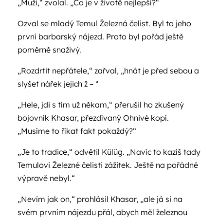
„Muži,“ zvolal. „Co je v životě nejlepší?“
Ozval se mladý Temul Železná čelist. Byl to jeho
první barbarský nájezd. Proto byl pořád ještě
poměrně snaživý.
„Rozdrtit nepřátele,“ zařval, „hnát je před sebou a
slyšet nářek jejich ž – “
„Hele, jdi s tím už někam,“ přerušil ho zkušený
bojovník Khasar, přezdívaný Ohnivé kopí.
„Musíme to říkat fakt pokaždý?“
„Je to tradice,“ odvětil Külüg. „Navíc to kazíš tady
Temulovi Železné čelisti zážitek. Ještě na pořádné
výpravě nebyl.“
„Nevím jak on,“ prohlásil Khasar, „ale já si na
svém prvním nájezdu přál, abych měl železnou